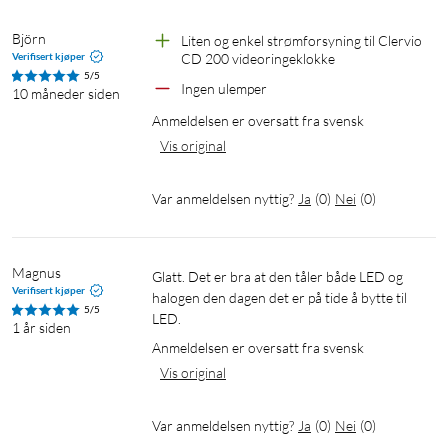
Björn
Liten og enkel strømforsyning til Clervio 
Verifisert kjøper
CD 200 videoringeklokke
5/5
Ingen ulemper
10 måneder siden
Anmeldelsen er oversatt fra svensk
Vis original
Var anmeldelsen nyttig?
Ja
(
0
)
Nei
(
0
)
Magnus
Glatt. Det er bra at den tåler både LED og 
Verifisert kjøper
halogen den dagen det er på tide å bytte til 
5/5
LED.
1 år siden
Anmeldelsen er oversatt fra svensk
Vis original
Var anmeldelsen nyttig?
Ja
(
0
)
Nei
(
0
)