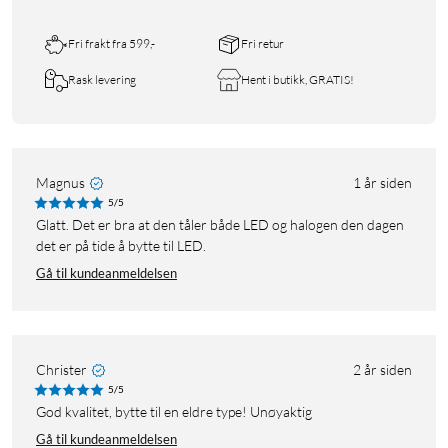
Fri frakt fra 599,-
Fri retur
Rask levering
Hent i butikk, GRATIS!
Magnus
1 år siden
5/5
Glatt. Det er bra at den tåler både LED og halogen den dagen
det er på tide å bytte til LED.
Gå til kundeanmeldelsen
Christer
2 år siden
5/5
God kvalitet, bytte til en eldre type! Unøyaktig
Gå til kundeanmeldelsen