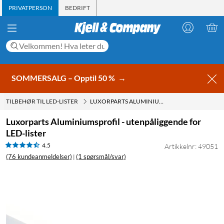
PRIVATPERSON
BEDRIFT
SOMMERSALG – Opptil 50 %
→
TILBEHØR TIL LED-LISTER
LUXORPARTS ALUMINIUMSPROFIL - UTENPÅLIGGENDE FOR LED-LISTER
Luxorparts Aluminiumsprofil - utenpåliggende for
LED-lister
4.5
Artikkelnr: 49051
(76 kundeanmeldelser)
(1 spørsmål/svar)
|