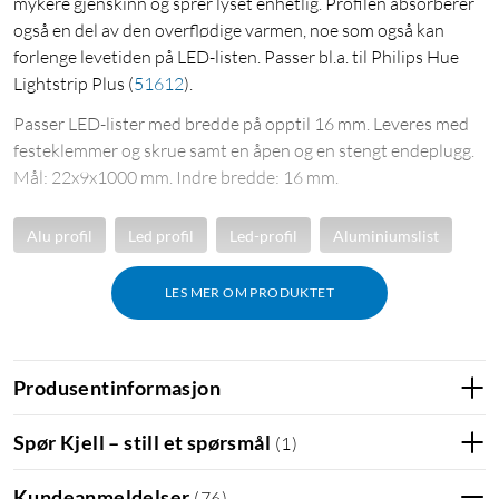
mykere gjenskinn og sprer lyset enhetlig. Profilen absorberer
også en del av den overflødige varmen, noe som også kan
forlenge levetiden på LED-listen. Passer bl.a. til Philips Hue
Lightstrip Plus
(
51612
)
.
Passer LED-lister med bredde på opptil 16 mm. Leveres med
festeklemmer og skrue samt en åpen og en stengt endeplugg.
Mål: 22x9x1000 mm. Indre bredde: 16 mm.
Alu profil
Led profil
Led-profil
Aluminiumslist
LES MER OM PRODUKTET
Produsentinformasjon
Spør Kjell – still et spørsmål
(
1
)
Kundeanmeldelser
(
76
)