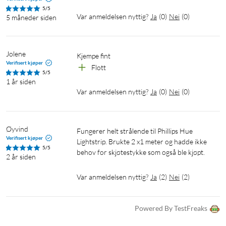
5/5
Var anmeldelsen nyttig?
Ja
(
0
)
Nei
(
0
)
5 måneder siden
Jolene
Kjempe fint 
Verifisert kjøper
Flott 
5/5
1 år siden
Var anmeldelsen nyttig?
Ja
(
0
)
Nei
(
0
)
Øyvind
Fungerer helt strålende til Phillips Hue 
Verifisert kjøper
Lightstrip. Brukte 2 x1 meter og hadde ikke 
5/5
behov for skjøtestykke som også ble kjøpt. 
2 år siden
Var anmeldelsen nyttig?
Ja
(
2
)
Nei
(
2
)
Powered By TestFreaks