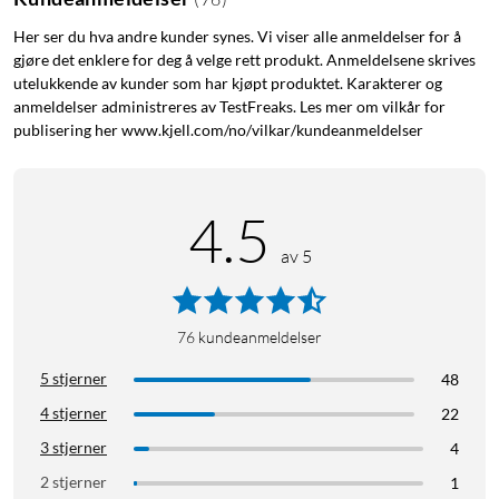
Her ser du hva andre kunder synes. Vi viser alle anmeldelser for å
gjøre det enklere for deg å velge rett produkt. Anmeldelsene skrives
utelukkende av kunder som har kjøpt produktet. Karakterer og
anmeldelser administreres av TestFreaks. Les mer om vilkår for
publisering her www.kjell.com/no/vilkar/kundeanmeldelser
4.5
av 5
76
kundeanmeldelser
5 stjerner
48
4 stjerner
22
3 stjerner
4
2 stjerner
1