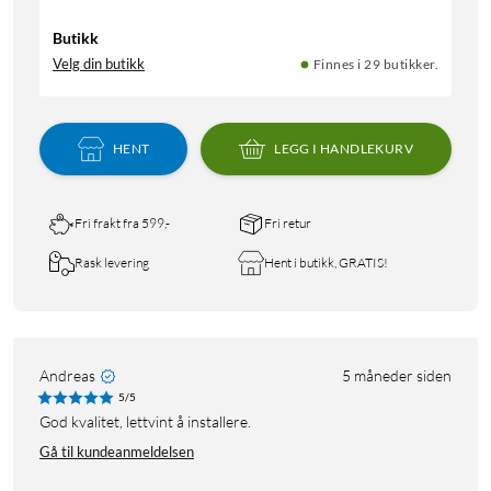
Butikk
Velg din butikk
Finnes i 29 butikker.
HENT
LEGG I HANDLEKURV
Fri frakt fra 599,-
Fri retur
Rask levering
Hent i butikk, GRATIS!
Andreas
5 måneder siden
5/5
God kvalitet, lettvint å installere.
Gå til kundeanmeldelsen