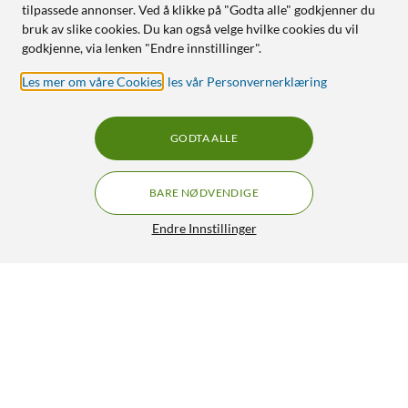
tilpassede annonser. Ved å klikke på "Godta alle" godkjenner du
bruk av slike cookies. Du kan også velge hvilke cookies du vil
godkjenne, via lenken "Endre innstillinger".
Les mer om våre Cookies
,
les vår Personvernerklæring
GODTA ALLE
BARE NØDVENDIGE
Endre Innstillinger
Luxorparts Rett skjøt til aluminiumsprofil - utenpåliggende
79,90
5/5
HENT
LEGG I HANDLEKURV