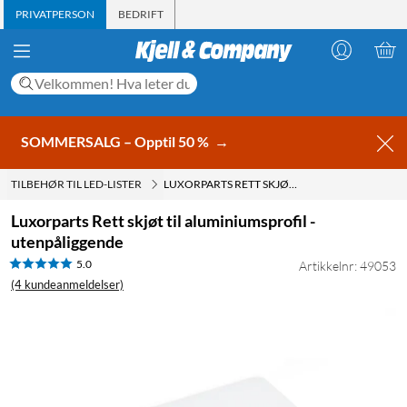
PRIVATPERSON
BEDRIFT
SOMMERSALG – Opptil 50 %
→
TILBEHØR TIL LED-LISTER
LUXORPARTS RETT SKJØT TIL ALUMINIUMSPROFIL - UTENPÅLIGGENDE
Luxorparts Rett skjøt til aluminiumsprofil -
utenpåliggende
5.0
Artikkelnr: 49053
(4 kundeanmeldelser)