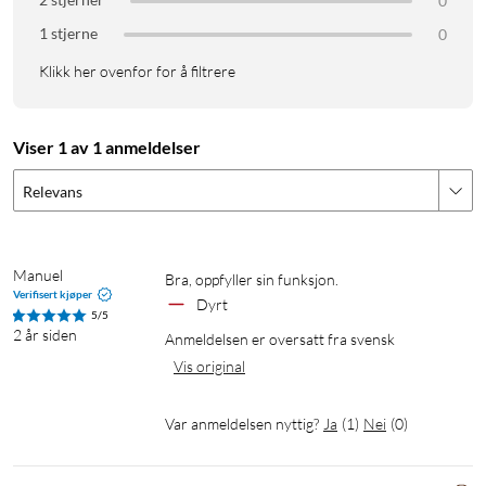
0
1 stjerne
0
Klikk her ovenfor for å filtrere
Viser 1 av 1 anmeldelser
Relevans
Manuel
Bra, oppfyller sin funksjon.
Verifisert kjøper
Dyrt
5/5
2 år siden
Anmeldelsen er oversatt fra svensk
Vis original
Var anmeldelsen nyttig?
Ja
(
1
)
Nei
(
0
)