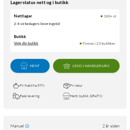
Lagerstatus nett og i butikk
Nettlager
100+ st
2-4 virkedagers leveringstid
Butikk
Velg din butikk
Finnes i 23 butikker.
HENT
LEGG I HANDLEKURV
Fri frakt fra 599,-
Fri retur
Rask levering
Hent i butikk, GRATIS!
Manuel
2 år siden