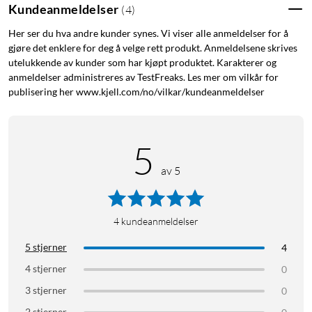
Kundeanmeldelser
(
4
)
Her ser du hva andre kunder synes. Vi viser alle anmeldelser for å
gjøre det enklere for deg å velge rett produkt. Anmeldelsene skrives
utelukkende av kunder som har kjøpt produktet. Karakterer og
anmeldelser administreres av TestFreaks. Les mer om vilkår for
publisering her www.kjell.com/no/vilkar/kundeanmeldelser
5
av 5
4
kundeanmeldelser
5 stjerner
4
4 stjerner
0
3 stjerner
0
2 stjerner