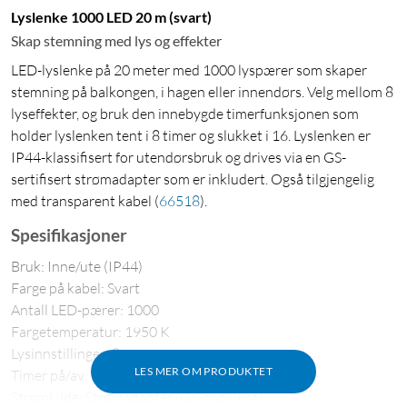
Lyslenke 1000 LED 20 m (svart)
Skap stemning med lys og effekter
LED-lyslenke på 20 meter med 1000 lyspærer som skaper
stemning på balkongen, i hagen eller innendørs. Velg mellom 8
lyseffekter, og bruk den innebygde timerfunksjonen som
holder lyslenken tent i 8 timer og slukket i 16. Lyslenken er
IP44-klassifisert for utendørsbruk og drives via en GS-
sertifisert strømadapter som er inkludert. Også tilgjengelig
med transparent kabel
(
66518
)
.
Spesifikasjoner
Bruk: Inne/ute (IP44)
Farge på kabel: Svart
Antall LED-pærer: 1000
Fargetemperatur: 1950 K
Lysinnstillinger: 8
LES MER OM PRODUKTET
Timer på/av: 8/16 t
Strømkilde: Strømadapter (GS-godkjent)