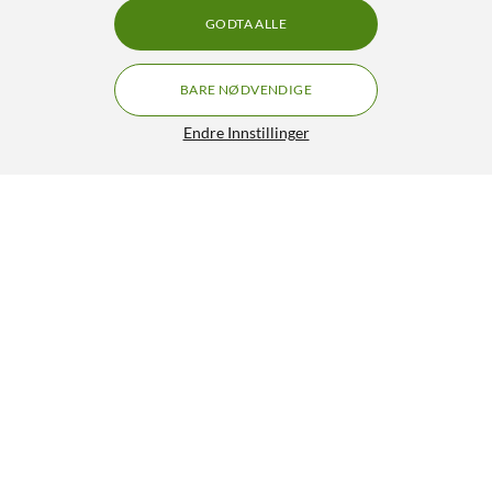
GODTA ALLE
BARE NØDVENDIGE
Endre Innstillinger
Lyslenke 1000 LED 20 m (svart)
199,-
4.5/5
HENT
LEGG I HANDLEKURV