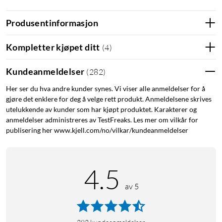
Spenning: 31 V DC
Effektforbruk: 6 W
Produsentinformasjon
Lengde inkludert lyspærer: 20 m
Tilkoblingskabel til adapter: 3 m
Kompletter kjøpet ditt
(
4
)
Total lengde: ca. 23 m
Avstand mellom lyspærene: 2 cm
Kundeanmeldelser
(
282
)
Her ser du hva andre kunder synes. Vi viser alle anmeldelser for å
I pakken
gjøre det enklere for deg å velge rett produkt. Anmeldelsene skrives
Lyslenke
utelukkende av kunder som har kjøpt produktet. Karakterer og
Strømadapter
anmeldelser administreres av TestFreaks. Les mer om vilkår for
Bruksanvisning
publisering her www.kjell.com/no/vilkar/kundeanmeldelser
Utendørsbelysning
Julebelysning
Lyslenke
4.5
Lyslenke med timer
av 5