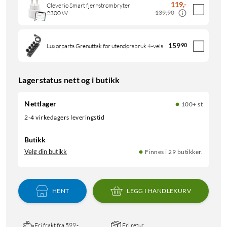
119
,
-
Cleverio Smart fjernstrømbryter
139,90
2300 W
159
90
Luxorparts Grenuttak for utendørsbruk 4-veis
Lagerstatus nett og i butikk
Nettlager
100+ st
2-4 virkedagers leveringstid
Butikk
Velg din butikk
Finnes i 29 butikker.
HENT
LEGG I HANDLEKURV
Fri frakt fra 599,-
Fri retur