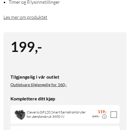
Timer og 8 lysinnstillinger
Les mer om produktet
199
,
-
Tilgjengelig i vår outlet
Outletvare tilgjengelig for
160,-
Komplettere ditt kjøp
119
,
-
Cleverio GP120 Smart fjernstrømbryter
149,-
for utendørsbruk 3680 W