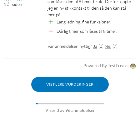
som låser den til 8 timer bruk.  Derfor kjøpte 
1 år siden
jeg en ny stikkontakt til den så den kan stå 
mer på.
Lang ledning, fine funksjoner.
Dårlig timer som låses til 8 timer.
Var anmeldelsen nyttig?
Ja
(
0
)
Nei
(
7
)
Powered By TestFreaks
VIS FLERE VURDERINGER
Viser 3 av 96 anmeldelser