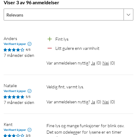
Viser 3 av 96 anmeldelser
Relevans
Anders
Fint lys
Verifisert kjøper
Litt gulere enn varmhvit
4/5
7 måneder siden
Var anmeldelsen nyttig?
Ja
(
0
)
Nei
(
0
)
Natalie
Veldig fint, varmt lys. 
Verifisert kjøper
5/5
Var anmeldelsen nyttig?
Ja
(
0
)
Nei
(
0
)
7 måneder siden
Kent
Fine lys og mange funksjoner for blink osv. 
Verifisert kjøper
Det som ødelegger for lysene er en timer 
3/5