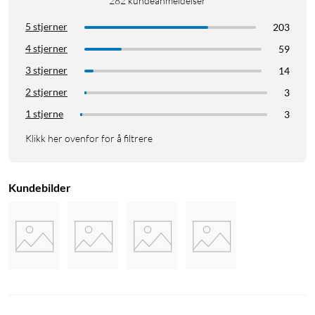
282
kundeanmeldelser
5 stjerner
203
4 stjerner
59
3 stjerner
14
2 stjerner
3
1 stjerne
3
Klikk her ovenfor for å filtrere
Kundebilder