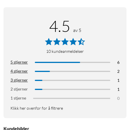
Støtte for taleassistenter
4.5
Med talestyring kan du bruke talekommandoer til å styre
av 5
lyslenken med Amazon Alexa eller Google Assistant. Den
innebygde mikrofonfunksjonen gjør at lysene også kan
reagere på musikk.
10
kundeanmeldelser
5 stjerner
6
4 stjerner
2
3 stjerner
1
Spesifikasjoner
2 stjerner
1
1 stjerne
0
Kabellengde: 3 m
IP-klasse: IP65
Klikk her ovenfor for å filtrere
Innspenning: 100–240 V
Innebygd timerfunksjon
Egnet for temperaturer fra -30 °C til 60 °C.
Kundebilder