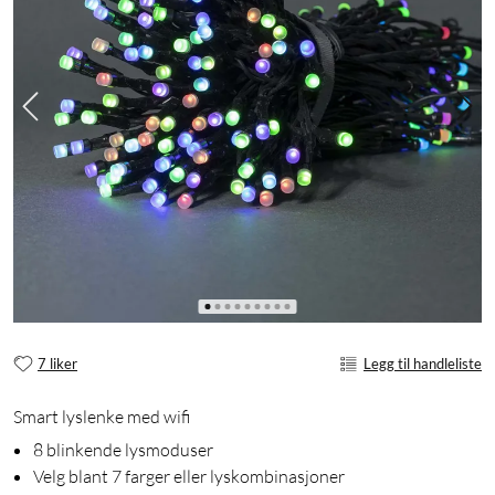
7 liker
Legg til handleliste
Smart lyslenke med wifi
8 blinkende lysmoduser
Velg blant 7 farger eller lyskombinasjoner