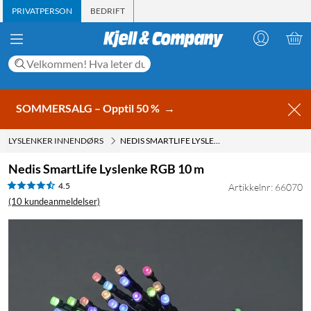
PRIVATPERSON
BEDRIFT
SOMMERSALG – Opptil 50 %
→
LYSLENKER INNENDØRS
NEDIS SMARTLIFE LYSLENKE RGB 10 M
Nedis SmartLife Lyslenke RGB 10 m
4.5
Artikkelnr: 66070
(10 kundeanmeldelser)