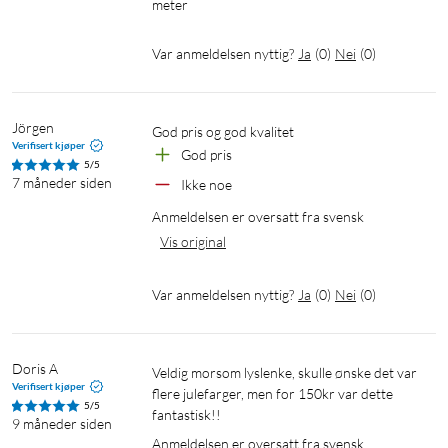
meter
Var anmeldelsen nyttig?
Ja
(
0
)
Nei
(
0
)
Jörgen
God pris og god kvalitet
Verifisert kjøper
God pris
5/5
7 måneder siden
Ikke noe
Anmeldelsen er oversatt fra svensk
Vis original
Var anmeldelsen nyttig?
Ja
(
0
)
Nei
(
0
)
Doris A
Veldig morsom lyslenke, skulle ønske det var 
Verifisert kjøper
flere julefarger, men for 150kr var dette 
5/5
fantastisk!!
9 måneder siden
Anmeldelsen er oversatt fra svensk