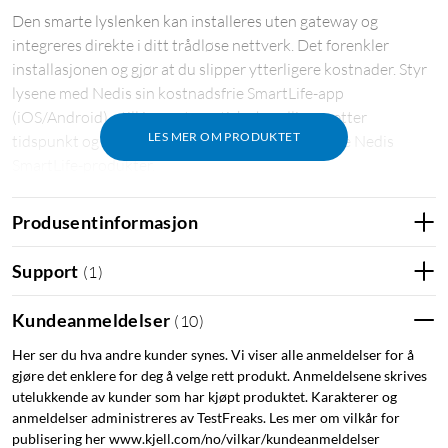
Den smarte lyslenken kan installeres uten gateway og
integreres direkte i ditt trådløse nettverk. Det forenkler
installasjonen og gjør at du slipper ytterligere kostnader. Styr
lysene med Nedis sin kostnadsfrie SmartLife-app
(iOS/Android), still inn automatiske handlinger etter
LES MER OM PRODUKTET
tidspunkt og solnedgang eller sammen med andre Nedis
SmartLife-produkter.
Produsentinformasjon
Support
(
1
)
Den svarte fargen på kabelen passer bra på trær og smelter
Kundeanmeldelser
(
10
)
inn i bakgrunnen. Den 10 meter lange lyslenken har totalt 84
LED-pærer som er montert 12 cm fra hverandre. Lyslenken
Her ser du hva andre kunder synes. Vi viser alle anmeldelser for å
kan brukes både inne og ute.
gjøre det enklere for deg å velge rett produkt. Anmeldelsene skrives
utelukkende av kunder som har kjøpt produktet. Karakterer og
anmeldelser administreres av TestFreaks. Les mer om vilkår for
publisering her www.kjell.com/no/vilkar/kundeanmeldelser