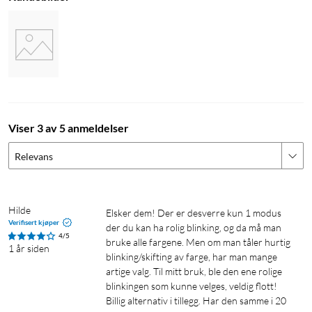
Smart lyslenke
Utendørsbelysning
Julebelysning
Lyslenke
Lyslenke med timer
Viser 3 av 5 anmeldelser
Relevans
Hilde
Elsker dem! Der er desverre kun 1 modus 
Verifisert kjøper
der du kan ha rolig blinking, og da må man 
4/5
bruke alle fargene. Men om man tåler hurtig 
1 år siden
blinking/skifting av farge, har man mange 
artige valg. Til mitt bruk, ble den ene rolige 
blinkingen som kunne velges, veldig flott! 
Billig alternativ i tillegg. Har den samme i 20 