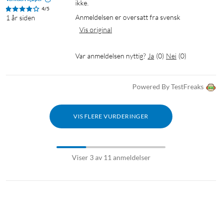
ikke.
4/5
Anmeldelsen er oversatt fra svensk
1 år siden
Vis original
Var anmeldelsen nyttig?
Ja
(
0
)
Nei
(
0
)
Powered By TestFreaks
VIS FLERE VURDERINGER
Viser 3 av 11 anmeldelser