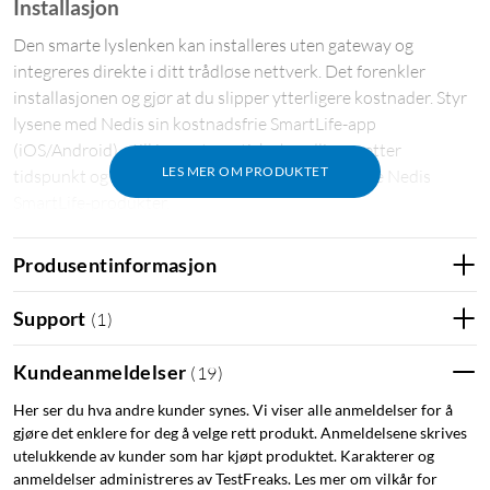
Installasjon
Den smarte lyslenken kan installeres uten gateway og
integreres direkte i ditt trådløse nettverk. Det forenkler
installasjonen og gjør at du slipper ytterligere kostnader. Styr
lysene med Nedis sin kostnadsfrie SmartLife-app
(iOS/Android), still inn automatiske handlinger etter
LES MER OM PRODUKTET
tidspunkt og solnedgang eller sammen med andre Nedis
SmartLife-produkter.
Produsentinformasjon
Support
(
1
)
Den svarte fargen på kabelen passer bra på trær og smelter
Kundeanmeldelser
(
19
)
inn i bakgrunnen. Den 10 meter lange lyslenken har totalt 100
LED-pærer som er montert cm fra hverandre. Lyslenken kan
Her ser du hva andre kunder synes. Vi viser alle anmeldelser for å
brukes både inne og ute.
gjøre det enklere for deg å velge rett produkt. Anmeldelsene skrives
utelukkende av kunder som har kjøpt produktet. Karakterer og
anmeldelser administreres av TestFreaks. Les mer om vilkår for