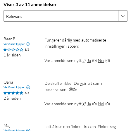
Lysfluks: 158 lm
Viser 3 av 11 anmeldelser
Innebygd timerfunksjon
Egnet for temperaturer fra -30 °C til 60 °C.
Relevans
Baar B
Fungerer dårlig med automatiserte 
Verifisert kjøper
Smart lyslenke
Utendørsbelysning
Julebelysning
innstillinger i appen!
1/5
1 år siden
Lyslenke
Lyslenke med timer
Var anmeldelsen nyttig?
Ja
(
0
)
Nei
(
0
)
Oana
De skuffer ikke! De gjør alt som i 
Verifisert kjøper
beskrivelsen! 🤩🥳
5/5
2 år siden
Var anmeldelsen nyttig?
Ja
(
0
)
Nei
(
0
)
Maj
Lett å løse opp floken i løkken. Floker seg 
Verifisert kjøper