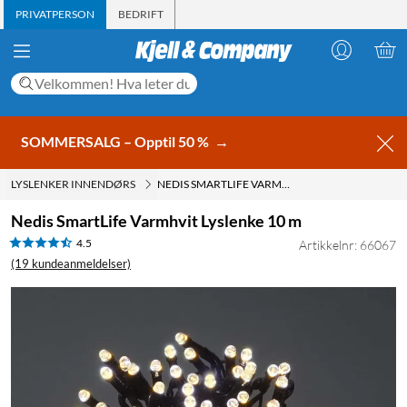
PRIVATPERSON
BEDRIFT
SOMMERSALG – Opptil 50 %
→
LYSLENKER INNENDØRS
NEDIS SMARTLIFE VARMHVIT LYSLENKE 10 M
Nedis SmartLife Varmhvit Lyslenke 10 m
4.5
Artikkelnr: 66067
(19 kundeanmeldelser)