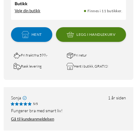
Butikk
Velg din butikk
Finnes i 11 butikker.
HENT
LEGG I HANDLEKURV
Fri frakt fra 599,-
Fri retur
Rask levering
Hent i butikk, GRATIS!
Sonja
1 år siden
5/5
Fungerer bra med smart liv!
Gå til kundeanmeldelsen