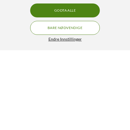
GODTA ALLE
BARE NØDVENDIGE
Endre Innstillinger
Nedis SmartLife Varmhvit Lyslenke 10 m
419,90
4.5/5
HENT
LEGG I HANDLEKURV