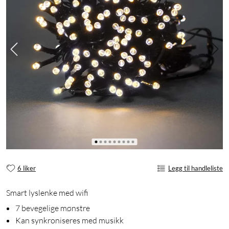
6 liker
Legg til handleliste
Smart lyslenke med wifi
7 bevegelige mønstre
Kan synkroniseres med musikk