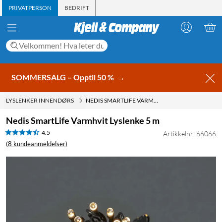
PRIVATPERSON
BEDRIFT
SOMMERSALG – Opptil 50 %
→
LYSLENKER INNENDØRS
NEDIS SMARTLIFE VARMHVIT LYSLENKE 5 M
Nedis SmartLife Varmhvit Lyslenke 5 m
4.5
Artikkelnr: 66066
(8 kundeanmeldelser)