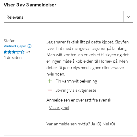
Lysfluks: 121 lm
Viser 3 av 3 anmeldelser
Innebygd timerfunksjon
Egnet for temperaturer fra -30 °C til 60 °C.
Relevans
Stefan
Jeg angrer faktisk litt på dette kjøpet. Sløyfen 
Verifisert kjøper
Smart lyslenke
Utendørsbelysning
Julebelysning
lyser fint med mange variasjoner på blinking. 
3/5
Men wifi-kontrollen er koblet til skyen og det 
1 år siden
Lyslenke
Lyslenke med timer
er ingen måte å koble den til Homey på. Men 
det er få juletrelys med zigbee eller z-wave 
hvis noen. 
Fin varmhvit belysning
Styring via skytjeneste
Anmeldelsen er oversatt fra svensk
Vis original
Var anmeldelsen nyttig?
Ja
(
0
)
Nei
(
0
)