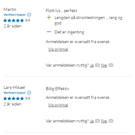
Martin
Flott lys... perfekt
Verifisert kjøper
Lengden på strømledningen ... lang og 
5/5
god
2 år siden
Det er ingenting
Anmeldelsen er oversatt fra svensk
Vis original
Var anmeldelsen nyttig?
Ja
(
0
)
Nei
(
0
)
Lars-Mikael
Billig Effektiv
Verifisert kjøper
Anmeldelsen er oversatt fra svensk
5/5
2 år siden
Vis original
Var anmeldelsen nyttig?
Ja
(
0
)
Nei
(
0
)