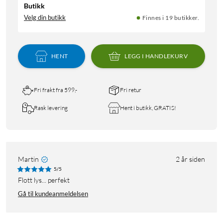
Butikk
Velg din butikk
Finnes i 19 butikker.
HENT
LEGG I HANDLEKURV
Fri frakt fra 599,-
Fri retur
Rask levering
Hent i butikk, GRATIS!
Martin
2 år siden
5/5
Flott lys... perfekt
Gå til kundeanmeldelsen