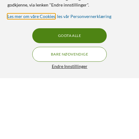
godkjenne, via lenken "Endre innstillinger".
Les mer om våre Cookies
,
les vår Personvernerklæring
GODTA ALLE
BARE NØDVENDIGE
Endre Innstillinger
Nedis SmartLife Varmhvit Lyslenke 5 m
369,90
4.5/5
HENT
LEGG I HANDLEKURV