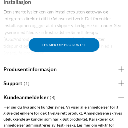
Installasjon
Den smarte lyslenken kan installeres uten gateway og
integreres direkte i ditt trådløse nettverk. Det forenkler
installasjonen og gjør at du slipper ytterligere kostnader. Styr
lysene med Nedis sin kostnadsfrie SmartLife-app
(iOS/Android), still inn automatiske handlinger etter
LES MER OM PRODUKTET
tidspunkt og solnedgang eller sammen med andre Nedis
SmartLife-produkter.
Produsentinformasjon
Support
(
1
)
Den svarte fargen på kabelen passer bra på trær og smelter
Kundeanmeldelser
(
8
)
inn i bakgrunnen. Den 5 meter lange lyslenken har totalt 50
LED-pærer som er montert 10 cm fra hverandre. Lyslenken
Her ser du hva andre kunder synes. Vi viser alle anmeldelser for å
kan brukes både inne og ute.
gjøre det enklere for deg å velge rett produkt. Anmeldelsene skrives
utelukkende av kunder som har kjøpt produktet. Karakterer og
anmeldelser administreres av TestFreaks. Les mer om vilkår for