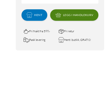
HENT
LEGG I HANDLEKURV
Fri frakt fra 599,-
Fri retur
Rask levering
Hent i butikk, GRATIS!