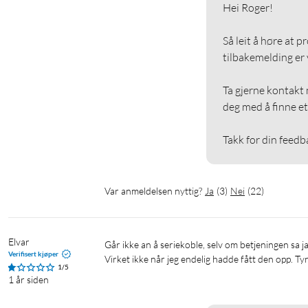
Hei Roger!

Så leit å høre at p
tilbakemelding er vi
Ta gjerne kontakt m
deg med å finne et 
Takk for din feedb
Var anmeldelsen nyttig?
Ja
(
3
)
Nei
(
22
)
Elvar
Går ikke an å seriekoble, selv om betjeningen sa ja.

Verifisert kjøper
Virket ikke når jeg endelig hadde fått den opp. Tyn
1/5
1 år siden