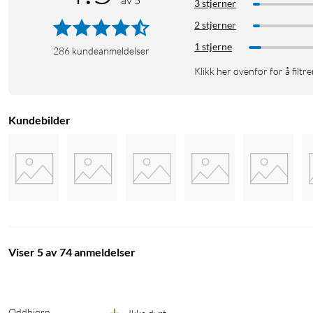
av 5
3 stjerner
2 stjerner
1 stjerne
286
kundeanmeldelser
Klikk her ovenfor for å filtre
Kundebilder
Viser 5 av 74 anmeldelser
Oddbjørn