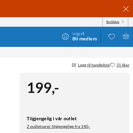
Butikker
Logg på
Bli medlem
Legg til handleliste
31 liker
199
,
-
Tilgjengelig i vår outlet
2 outletvarer tilgjengelige fra
140,-