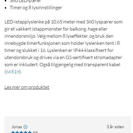
360 LED-pærer
Timer og 8 lysinnstillinger
LED-istapplyslenke på 10,65 meter med 360 lyspærer som
gir et vakkert istappmønster for balkong, hage eller
innendørsmiljø. Velg mellom 8 lyseffekter, og bruk den
innebygde timerfunksjonen som holder lyslenken tent i 8
timer og slukket i 16. Lyslenken er IP44-klassifisert for
utendørsbruk og drives via en GS-sertifisert strømadapter
som er inkludert. Også tilgjengelig med transparent kabel
(
66519
)
.
Les mer om produktet
Jonas
3 år siden
5/5