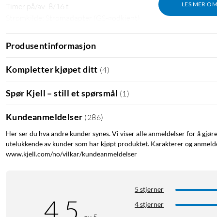
LES MER O
Timer på/av: 8/16 t
Strømkilde: Strømadapter (GS-godkjent)
Spenning: 31 V DC
Effektforbruk: 6 W
Produsentinformasjon
Lengde inkludert lyspærer: 10,65 m
Tilkoblingskabel til adapter: 3 m
Kompletter kjøpet ditt
(
4
)
Total lengde: ca. 13,65 m
Avstand mellom lyspærene: 7,5 cm
Spør Kjell – still et spørsmål
(
1
)
Avstand mellom hengende lyslenker: 15 cm
Istappmønster (antall LED): 3/7/4/5/4/7
Kundeanmeldelser
(
286
)
I pakken
Her ser du hva andre kunder synes. Vi viser alle anmeldelser for å gjør
utelukkende av kunder som har kjøpt produktet. Karakterer og anmeldel
Istapplyslenke
www.kjell.com/no/vilkar/kundeanmeldelser
Strømadapter
Bruksanvisning
5 stjerner
4.5
Utendørsbelysning
Julebelysning
Lyslenke
Lyslenke me
4 stjerner