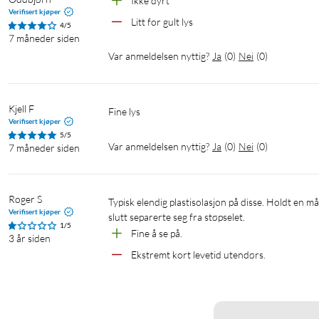
Ikke dyrt
Verifisert kjøper
Litt for gult lys
4/5
7 måneder siden
Var anmeldelsen nyttig?
Ja
(
0
)
Nei
(
0
)
Kjell F
Fine lys
Verifisert kjøper
5/5
Var anmeldelsen nyttig?
Ja
(
0
)
Nei
(
0
)
7 måneder siden
Roger S
Typisk elendig plastisolasjon på disse. Holdt en måneds tid før plasten sprakk opp i overgangen til støpselet og kabelen til 
Verifisert kjøper
slutt separerte seg fra støpselet.
1/5
Fine å se på.
3 år siden
Ekstremt kort levetid utendørs.