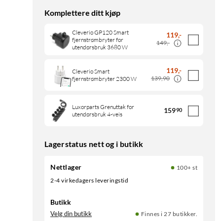
Komplettere ditt kjøp
Cleverio GP120 Smart
119
,
-
fjernstrømbryter for
149,-
utendørsbruk 3680 W
119
,
-
Cleverio Smart
139,90
fjernstrømbryter 2300 W
Luxorparts Grenuttak for
159
90
utendørsbruk 4-veis
Lagerstatus nett og i butikk
Nettlager
100+ st
2-4 virkedagers leveringstid
Butikk
Velg din butikk
Finnes i 27 butikker.