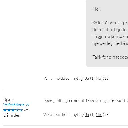
Hei!

Så leit å høre at p
det er alltid kjedeli
Ta gjerne kontakt 
hjelpe deg med å s
Takk for din feedb
Var anmeldelsen nyttig?
Ja
(
1
)
Nei
(
13
)
Bjørn
Lyser godt og ser bra ut. Men skulle gjerne vært t
Verifisert kjøper
3/5
Var anmeldelsen nyttig?
Ja
(
1
)
Nei
(
13
)
2 år siden