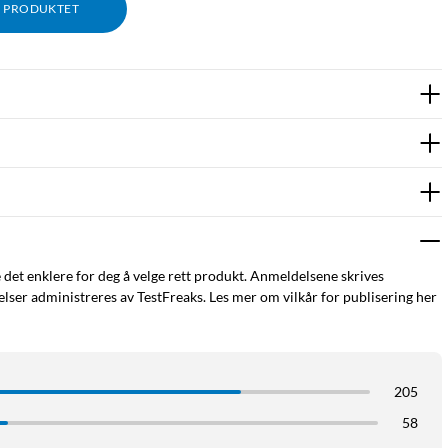
M PRODUKTET
e det enklere for deg å velge rett produkt. Anmeldelsene skrives
ser administreres av TestFreaks. Les mer om vilkår for publisering her
205
d timer
58