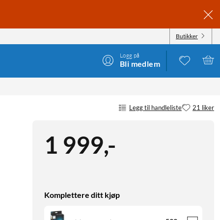
Butikker
Logg på
Bli medlem
Legg til handleliste
21 liker
1 999
,
-
Komplettere ditt kjøp