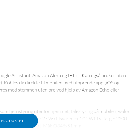
Google Assistant, Amazon Alexa og IFTTT. Kan også brukes uten
. Kobles da direkte til mobilen med tilhørende app (iOS og
tyres med stemmen uten bro ved hjelp av Amazon Echo eller
t, som fjernstyring utenfor hjemmet, talestyring på mobilen, wake
spærer/lamper. Effekt: 27 W (tilsvarer ca. 204 W). Lysfarge: 2200–
M PRODUKTET
30 V. Levetid: 25 000 t. Mål: Ø348x51 mm.