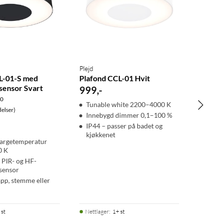
Plejd
L-01-S med
Plafond CCL-01 Hvit
sensor Svart
999
,
-
.0
Tunable white 2200–4000 K
elser)
Innebygd dimmer 0,1–100 %
IP44 – passer på badet og
kjøkkenet
fargetemperatur
0 K
 PIR- og HF-
sensor
app, stemme eller
 st
Nettlager
:
1+ st