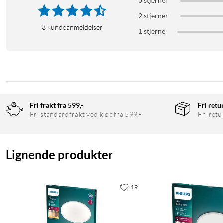
3 stjerner
2 stjerner
3
kundeanmeldelser
1 stjerne
Fri frakt fra 599,-
Fri retu
Fri standardfrakt ved kjøp fra 599,-
Fri retu
Lignende produkter
19