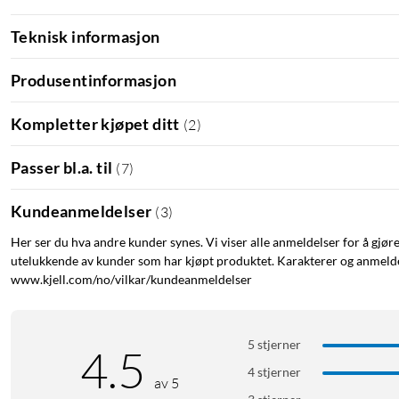
Teknisk informasjon
Produsentinformasjon
Kompletter kjøpet ditt
(
2
)
Passer bl.a. til
(
7
)
Kundeanmeldelser
(
3
)
Her ser du hva andre kunder synes. Vi viser alle anmeldelser for å gjør
utelukkende av kunder som har kjøpt produktet. Karakterer og anmeldel
www.kjell.com/no/vilkar/kundeanmeldelser
5 stjerner
4.5
4 stjerner
av 5