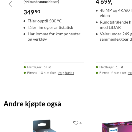
4 699
,
-
(44 kundeanmeldelser)
48 MP og 4K/60 
349
90
video
Tåler opptil 500 °C
Rundtstrålende h
Tåler lim og er antistatisk
med LiDAR
Har lomme for komponenter
Veier under 249 g
og verktøy
sammenleggbar d
Nettlager
:
5+ st
Nettlager
:
1+ st
Finnes i 10 butikker.
Velg butikk
Finnes i 2 butikker.
Ve
Andre kjøpte også
4