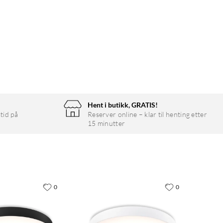
Hent i butikk, GRATIS!
tid på
Reserver online – klar til henting etter
15 minutter
0
0