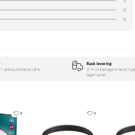
0
0
0
r
Rask levering
r i alle butikkene våre.
2–4 virkedagers leverings
lagervarer
0
0