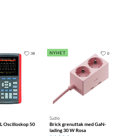
NYHET
38
0
Sudio
 Oscilloskop 50
Brick grenuttak med GaN-
lading 30 W Rosa