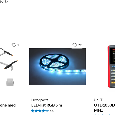
 butikk
1
79
Luxorparts
Uni-T
rone med
LED-list RGB 5 m
UTD1050DL
MHz
4.0