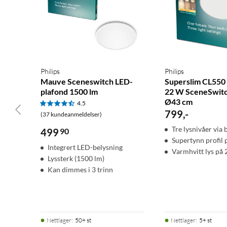
Philips
Philips
Mauve Sceneswitch LED-
Superslim CL550
plafond 1500 lm
22 W SceneSwitc
Ø43 cm
4.5
799
,
-
(37 kundeanmeldelser)
Tre lysnivåer via 
499
90
Supertynn profil
Integrert LED-belysning
Varmhvitt lys på
Lyssterk (1500 lm)
Kan dimmes i 3 trinn
Nettlager
:
50+ st
Nettlager
:
5+ st