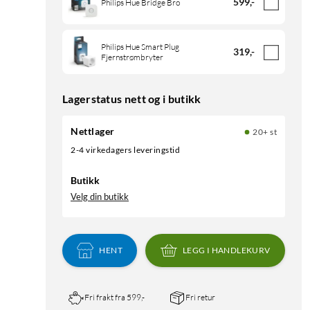
599
,
-
Philips Hue Bridge Bro
Philips Hue Smart Plug
319
,
-
Fjernstrømbryter
Lagerstatus nett og i butikk
Nettlager
20+ st
2-4 virkedagers leveringstid
Butikk
Velg din butikk
HENT
LEGG I HANDLEKURV
Fri frakt fra 599,-
Fri retur