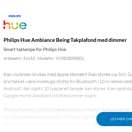
Philips Hue Ambiance Being Takplafond med dimmer
Smart taklampe for Philips Hue
Artikkelnr: 51653
Modellnr: 929003055001
Kan via broen brukes med Apple Homekit (kan styres via Siri), 
bro takket være innebygd støtte for Bluetooth (10 m rekkevidde)
Android), der opptil 10 lyspærer/lamper kan styres. Kan også s
Google Home Assistant (støtte kommer snart).
Philips Hue-bro
(
50840
)
kreves hvis du vil ha full funksjonalite
up-light, tidsplaner, styring av flere rom og bruk av opptil 50 ly
LES MER O
6500 K (varmt til kaldt dagslys). Lysfluks: 2400 lm. Spenning: 2