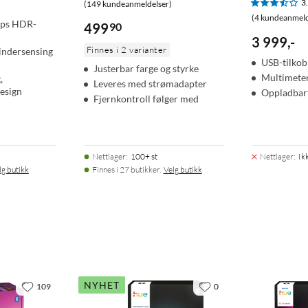
3
(149 kundeanmeldelser)
(4 kundeanmeld
fps HDR-
499
90
3 999
,
-
Finnes i 2 varianter
indersensing
USB-tilkob
Justerbar farge og styrke
Multimete
,
Leveres med strømadapter
esign
Oppladbart
Fjernkontroll følger med
Nettlager
:
100+ st
Nettlager
:
Ik
lg butikk
Finnes i 27 butikker.
Velg butikk
NYHET
109
0