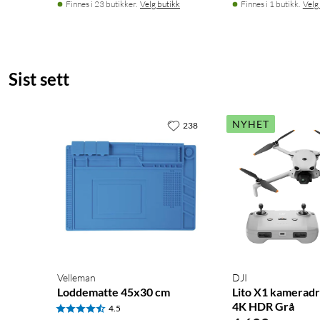
Finnes i 23 butikker.
Velg butikk
Finnes i 1 butikk.
Velg
Sist sett
NYHET
238
Velleman
DJI
Loddematte 45x30 cm
Lito X1 kamerad
4K HDR Grå
4.5