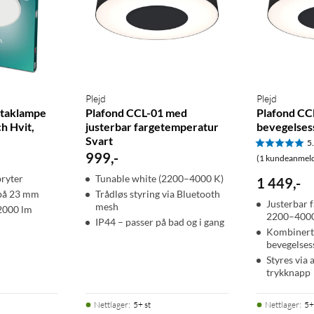
Plejd
Plejd
 taklampe
Plafond CCL-01 med
Plafond CC
h Hvit,
justerbar fargetemperatur
bevegelses
Svart
5
999
,
-
(1 kundeanmeld
bryter
Tunable white (2200–4000 K)
1 449
,
-
 på 23 mm
Trådløs styring via Bluetooth
Justerbar 
mesh
 2000 lm
2200–400
IP44 – passer på bad og i gang
Kombinert
bevegelses
Styres via 
trykknapp
Nettlager
:
5+ st
Nettlager
:
5+