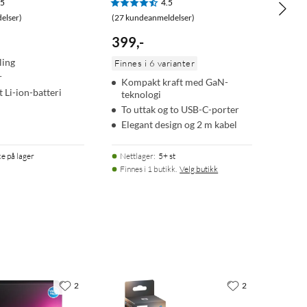
.5
4.5
elser)
(27 kundeanmeldelser)
399
,
-
ling
Finnes i 6 varianter
r
Kompakt kraft med GaN-
 Li-ion-batteri
teknologi
To uttak og to USB-C-porter
Elegant design og 2 m kabel
ke på lager
Nettlager
:
5+ st
Finnes i 1 butikk.
Velg butikk
2
2