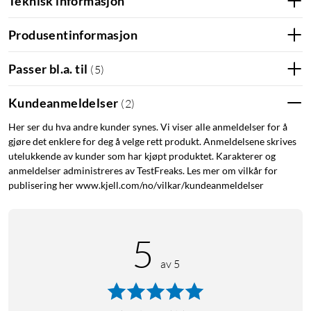
Teknisk informasjon
kan oppleve hele spekteret av Philips Hue-funksjoner. Med en
Hue Bridge kan du legge til opptil 50 smarte lyskilder for
Produsentinformasjon
styring i hele hjemmet. Skap rutiner for å automatisere hele
smarthjembelysningen din. Styr belysningen når du er borte,
Passer bl.a. til
(
5
)
eller legg til tilbehør som bevegelsessensorer og smarte
strømbrytere.
Kundeanmeldelser
(
2
)
Skaff deg de perfekte lysinnstillingene for dine
Her ser du hva andre kunder synes. Vi viser alle anmeldelser for å
daglige behov
gjøre det enklere for deg å velge rett produkt. Anmeldelsene skrives
utelukkende av kunder som har kjøpt produktet. Karakterer og
Fire forhåndsinnstilte moduser – Få ny energi, Konsentrasjon,
anmeldelser administreres av TestFreaks. Les mer om vilkår for
Les og Koble av – som er skapt for dine daglige behov. De to
publisering her www.kjell.com/no/vilkar/kundeanmeldelser
kalde lysinnstillingene, Få ny energi og Konsentrasjon, hjelper
deg med å komme i gang om morgenen og beholde fokuset. De
to varme, Les og Koble av, hjelper deg med å nyte en god bok
5
og stresse ned en trøtt hjerne.
av 5
Skap en personlig opplevelse med fargesprakende
smartbelysning