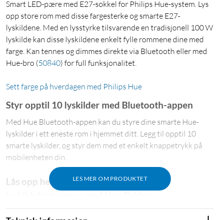
Smart LED-pære med E27-sokkel for Philips Hue-system. Lys
opp store rom med disse fargesterke og smarte E27-
lyskildene. Med en lysstyrke tilsvarende en tradisjonell 100 W
lyskilde kan disse lyskildene enkelt fylle rommene dine med
farge. Kan tennes og dimmes direkte via Bluetooth eller med
Hue-bro
(
50840
)
for full funksjonalitet.
Sett farge på hverdagen med Philips Hue
Styr opptil 10 lyskilder med Bluetooth-appen
Med Hue Bluetooth-appen kan du styre dine smarte Hue-
lyskilder i ett eneste rom i hjemmet ditt. Legg til opptil 10
smarte lyskilder, og styr dem med et enkelt knappetrykk på
mobilenheten din.
LES MER OM PRODUKTET
Lås opp hele utvalget av smarte
lyskildefunksjoner med Hue Bridge
Legg til en Hue Bridge
(
50840
)
i smartbelysningen, slik at du