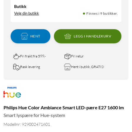
Butikk
Velg din butikk
Finnes i 9 butikker.
HENT
LEGG I HANDLEKURV
Fri frakt fra 599,-
Fri retur
Rask levering
Hent i butikk, GRATIS!
Philips Hue Color Ambiance Smart LED-pære E27 1600 lm
Smart lyspære for Hue-system
Modellnr: 929002471601