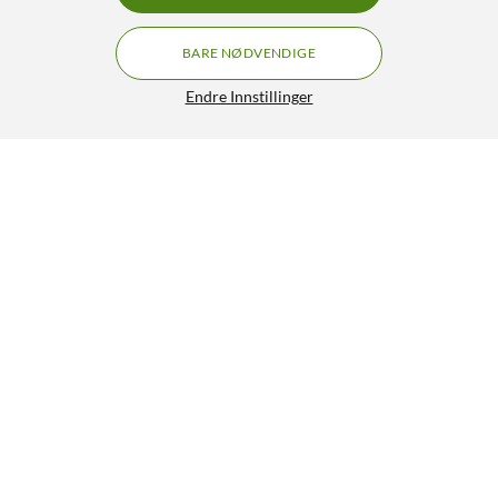
BARE NØDVENDIGE
Endre Innstillinger
Philips Hue Color Ambiance Smart LED-pære E27 1600 lm
849,-
5/5
HENT
LEGG I HANDLEKURV
Lignende produkter