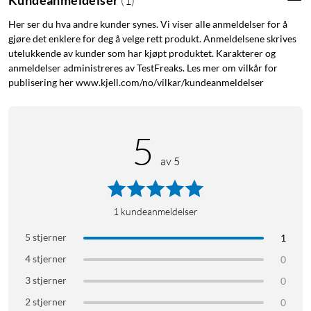
(
1
)
med myke overganger som skaper gradienteffekter. Monter
Her ser du hva andre kunder synes. Vi viser alle anmeldelser for å
bak TV-benken, under bokhyller eller langs vegger for
gjøre det enklere for deg å velge rett produkt. Anmeldelsene skrives
indirekte belysning som forvandler rommet. Hvitt lys justeres
utelukkende av kunder som har kjøpt produktet. Karakterer og
trinnløst mellom varmt (2200 K) og kaldt (6500 K).
anmeldelser administreres av TestFreaks. Les mer om vilkår for
publisering her www.kjell.com/no/vilkar/kundeanmeldelser
Fleksibel installasjon
5
Det myke silikonbåndet følger hjørner og kanter og kan
klippes til nøyaktig riktig lengde. Monter diskret bak møbler,
av 5
under kjøkkenskap eller rundt speil – strømadapteren med
220–240 V følger med.
1
kundeanmeldelser
Smart styring i Hue-økosystemet
5 stjerner
1
4 stjerner
0
Styr lysstyrke, farge og scener direkte i Hue-appen via
Bluetooth. Med en Hue Bridge (selges separat) får du tilgang
3 stjerner
0
til tidsplaner, automatiseringer og stemmestyring via Alexa,
2 stjerner
0