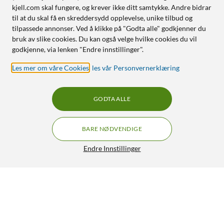
kjell.com skal fungere, og krever ikke ditt samtykke. Andre bidrar
til at du skal få en skreddersydd opplevelse, unike tilbud og
tilpassede annonser. Ved å klikke på "Godta alle" godkjenner du
bruk av slike cookies. Du kan også velge hvilke cookies du vil
godkjenne, via lenken "Endre innstillinger".
Les mer om våre Cookies
,
les vår Personvernerklæring
GODTA ALLE
BARE NØDVENDIGE
Endre Innstillinger
Philips Hue Essential LED-list 5 m
GRATIS FRAKT
5/5
699,-
HENT
LEGG I HANDLEKURV