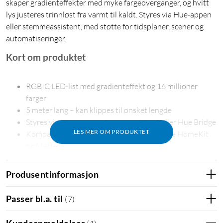
skaper gradienteffekter med myke fargeoverganger, og hvitt
lys justeres trinnløst fra varmt til kaldt. Styres via Hue-appen
eller stemmeassistent, med støtte for tidsplaner, scener og
automatiseringer.
Kort om produktet
RGBIC LED-list med gradienteffekt og 16 millioner
farger
5 meter lang – kan klippes til ønsket lengde
Styres via Hue-appen, stemmeassistent eller Hue Bridge
LES MER OM PRODUKTET
Kompatibel med Alexa, Google Home, Apple HomeKit
og Matter
Produsentinformasjon
Fargegradienter som setter stemningen
Passer bl.a. til
(
7
)
RGBIC-teknologien viser flere farger samtidig langs listen,
Kundeanmeldelser