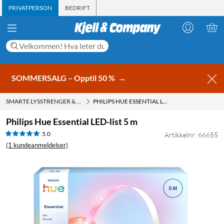
PRIVATPERSON
BEDRIFT
SOMMERSALG – Opptil 50 %
→
SMARTE LYSSTRENGER & LED-STRIPS
PHILIPS HUE ESSENTIAL LED-LIST 5 M
Philips Hue Essential LED-list 5 m
5.0
Artikkelnr: 66655
(1 kundeanmeldelser)