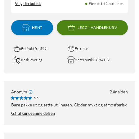
Velg din butikk
Finnes i 12 butikker.
HENT
LEGG I HANDLEKURV
Fri frakt fra 599,-
Fri retur
Rask levering
Hent i butikk, GRATIS!
Anonym
2 år siden
5/5
Bare pakke ut og sette ut i hagen. Gløder mykt og atmosfærisk
Gå til kundeanmeldelsen