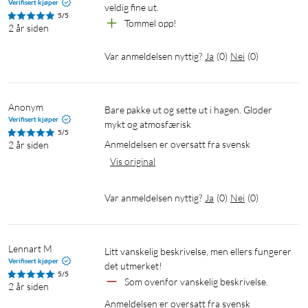
Verifisert kjøper
veldig fine ut. 
5/5
Tommel opp! 
2 år siden
Var anmeldelsen nyttig?
Ja
(
0
)
Nei
(
0
)
Anonym 
Bare pakke ut og sette ut i hagen. Gløder 
Verifisert kjøper
mykt og atmosfærisk 
5/5
Anmeldelsen er oversatt fra svensk
2 år siden
Vis original
Var anmeldelsen nyttig?
Ja
(
0
)
Nei
(
0
)
Lennart M
Litt vanskelig beskrivelse, men ellers fungerer 
Verifisert kjøper
det utmerket!
5/5
Som ovenfor vanskelig beskrivelse.
2 år siden
Anmeldelsen er oversatt fra svensk