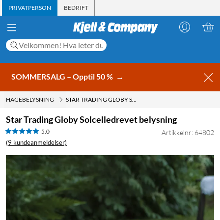
PRIVATPERSON
BEDRIFT
SOMMERSALG – Opptil 50 %
→
HAGEBELYSNING
STAR TRADING GLOBY SOLCELLEDREVET BELYSNING
Star Trading Globy Solcelledrevet belysning
5.0
Artikkelnr: 64802
(9 kundeanmeldelser)