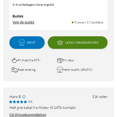
2-4 virkedagers leveringstid
Butikk
Velg din butikk
Finnes i 17 butikker.
HENT
LEGG I HANDLEKURV
Fri frakt fra 599,-
Fri retur
Rask levering
Hent i butikk, GRATIS!
Hans B
3 år siden
5/5
Helt grei kabel fra Molex- til SATA-kontakt.
Gå til kundeanmeldelsen