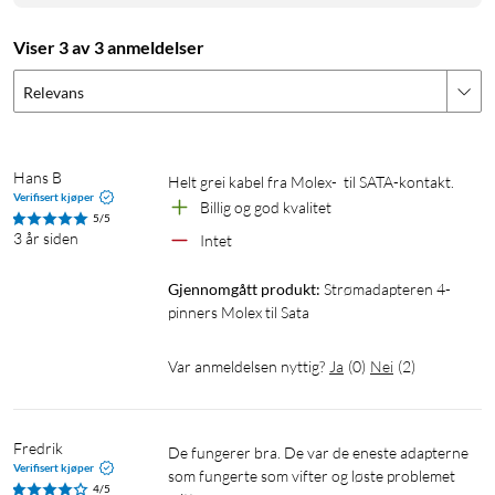
Viser 3 av 3 anmeldelser
Relevans
Hans B
Helt grei kabel fra Molex-  til SATA-kontakt.
Verifisert kjøper
Billig og god kvalitet
5/5
3 år siden
Intet
Gjennomgått produkt:
Strømadapteren 4-
pinners Molex til Sata
Var anmeldelsen nyttig?
Ja
(
0
)
Nei
(
2
)
Fredrik
De fungerer bra. De var de eneste adapterne 
Verifisert kjøper
som fungerte som vifter og løste problemet 
4/5