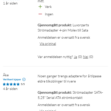
mitt.
1 år siden
Verk
Ingen
Gjennomgått produkt:
Luxorparts 
Strömadapter 4-pin Molex till Sata
Anmeldelsen er oversatt fra svensk
Vis original
Var anmeldelsen nyttig?
Ja
(
0
)
Nei
(
0
)
Åke
Noen ganger trengs adaptere for å tilpasse 
Verifisert kjøper
eldre tilkoblinger til nyere
5/5
4 år siden
Gjennomgått produkt:
Strömadapter SATA-
5,25" Serial ATA strömkontakt
Anmeldelsen er oversatt fra svensk
Vis original