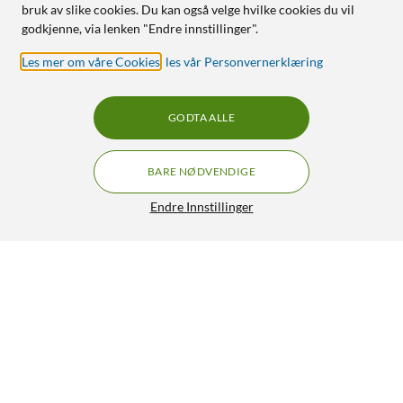
bruk av slike cookies. Du kan også velge hvilke cookies du vil
godkjenne, via lenken "Endre innstillinger".
Les mer om våre Cookies
,
les vår Personvernerklæring
GODTA ALLE
BARE NØDVENDIGE
Endre Innstillinger
Luxorparts Strømadapter Molex til SATA – Molex 4-pin
89,90
4.5/5
HENT
LEGG I HANDLEKURV