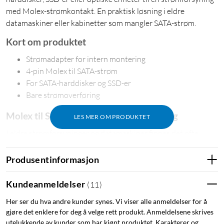
med Molex-strømkontakt. En praktisk løsning i eldre
datamaskiner eller kabinetter som mangler SATA-strøm.
Kort om produktet
Strømadapter for intern montering
4-pin Molex til SATA-strøm
For SATA-harddisker og SSD-er
Bare strømoverføring
Molex til SATA for intern strømforsyning
LES MER OM PRODUKTET
I eldre strømforsyninger og datamaskiner finnes det ofte
Molex-strømkontakter. Denne adapteren gjør det mulig å
koble moderne SATA-enheter til eksisterende Molex-strøm
Produsentinformasjon
uten å skifte strømforsyning.
Kundeanmeldelser
(
11
)
Spesifikasjoner
Her ser du hva andre kunder synes. Vi viser alle anmeldelser for å
Tilkobling: 4-pin Molex-hann til SATA-strøm-hunn
gjøre det enklere for deg å velge rett produkt. Anmeldelsene skrives
Type: Strømadapter
utelukkende av kunder som har kjøpt produktet. Karakterer og