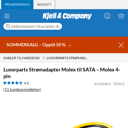
PRIVATPERSON
BEDRIFT
SOMMERSALG – Opptil 50 %
→
KABLER TIL HARDDISK
LUXORPARTS STRØMADAPTER MOLEX TIL SATA – MOLEX 4-PIN
Luxorparts Strømadapter Molex til SATA – Molex 4-
pin
4.5
Artikkelnr: 36862
(11 kundeanmeldelser)