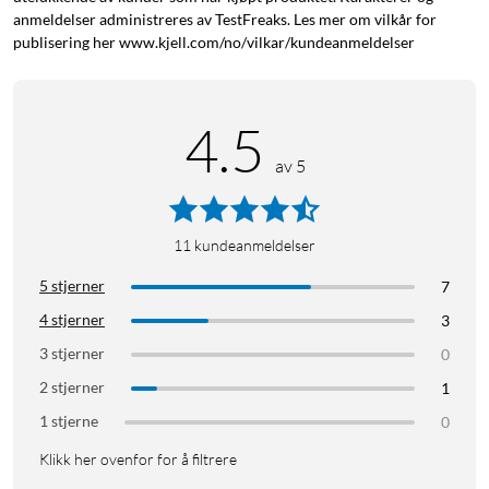
anmeldelser administreres av TestFreaks. Les mer om vilkår for
Kabellengde: 10 cm
publisering her www.kjell.com/no/vilkar/kundeanmeldelser
I pakken
1x 4-pin Molex til SATA-strømadapter
4.5
av 5
Molex
Sata-strøm
11
kundeanmeldelser
5 stjerner
7
4 stjerner
3
3 stjerner
0
2 stjerner
1
1 stjerne
0
Klikk her ovenfor for å filtrere