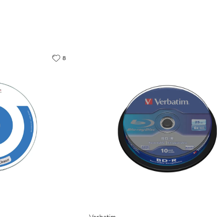
8
Verbatim