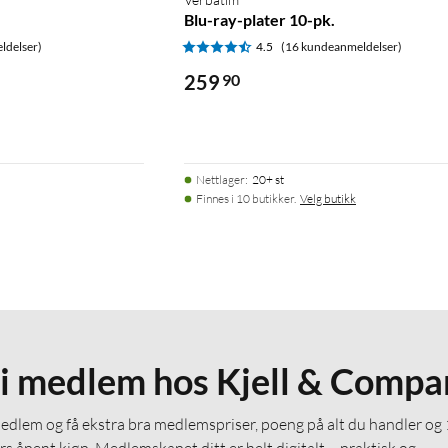
Blu-ray-plater 10-pk.
ldelser)
4.5
(16 kundeanmeldelser)
259
90
Nettlager
:
20+ st
Finnes i 10 butikker.
Velg butikk
li medlem hos Kjell & Compa
medlem og få ekstra bra medlemspriser, poeng på alt du handler og
rs åpent kjøp. Medlemskapet ditt er helt digitalt – praktisk og