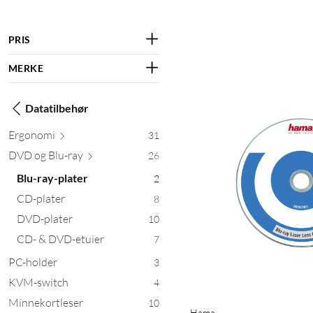
PRIS
MERKE
Datatilbehør
Erg
onomi
31
DVD og Bl
u-ray
26
Blu-ray-plater
2
CD-plater
8
DVD-plater
10
CD- & DVD-etuier
7
PC-holder
3
KVM-switch
4
Minnekortleser
10
Hama