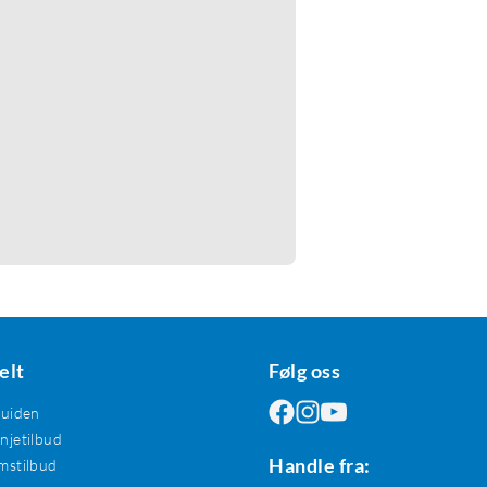
elt
Følg oss
guiden
jetilbud
Handle fra:
mstilbud