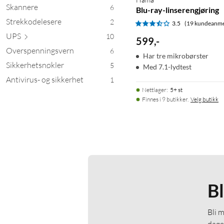
Skannere
6
Blu-ray-linserengjøring
Strekkodelesere
2
3.5
(19 kundeanme
UPS
10
599
,
-
Overspenningsvern
6
Har tre mikrobørster
Sikkerhetsnøkler
5
Med 7.1-lydtest
Antivirus- og sikkerhet
1
Nettlager
:
5+ st
Finnes i 9 butikker.
Velg butikk
B
Bli 
dage