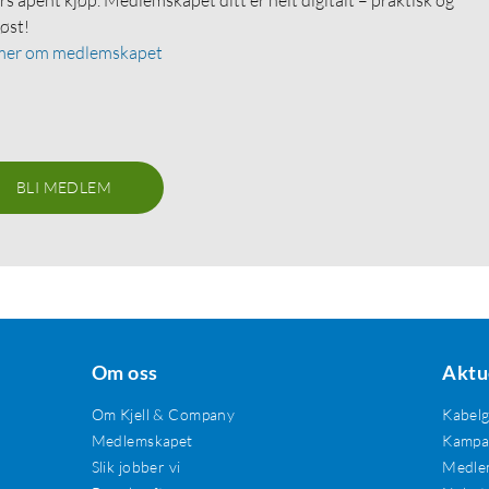
løst!
mer om medlemskapet
BLI MEDLEM
Om oss
Aktu
Om Kjell & Company
Kabel
Medlemskapet
Kampan
Slik jobber vi
Medle