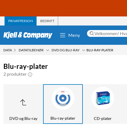
PRIVATPERSON
BEDRIFT
Meny
DATA
DATATILBEHØR
DVD OG BLU-RAY
BLU-RAY-PLATER
Blu-ray-plater
2 produkter
Blu-ray-plater
DVD og Blu-ray
CD-plater