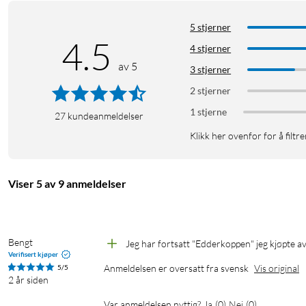
5 stjerner
4.5
4 stjerner
av 5
3 stjerner
2 stjerner
1 stjerne
27
kundeanmeldelser
Klikk her ovenfor for å filtre
Viser 5 av 9 anmeldelser
Bengt
Jeg har fortsatt "Edderkoppen" jeg kjøpte av
Verifisert kjøper
Anmeldelsen er oversatt fra svensk
Vis original
5/5
2 år siden
Var anmeldelsen nyttig?
Ja
(
0
)
Nei
(
0
)