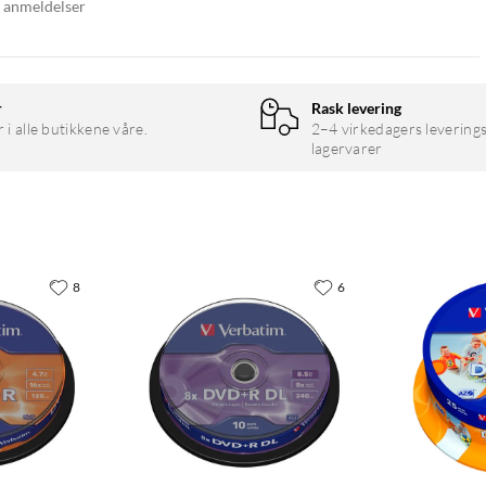
9 anmeldelser
r
Rask levering
r i alle butikkene våre.
2–4 virkedagers leverings
lagervarer
8
6