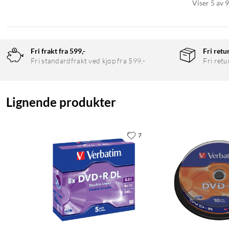
Viser 5 av 
Fri frakt fra 599,-
Fri retu
Fri standardfrakt ved kjøp fra 599,-
Fri retu
Lignende produkter
7