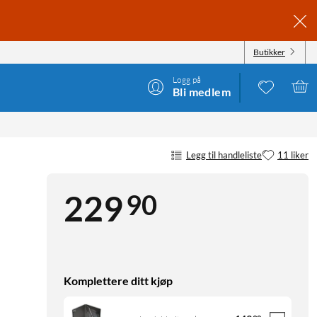
Butikker
Logg på
Bli medlem
Legg til handleliste
11 liker
90
229
Komplettere ditt kjøp