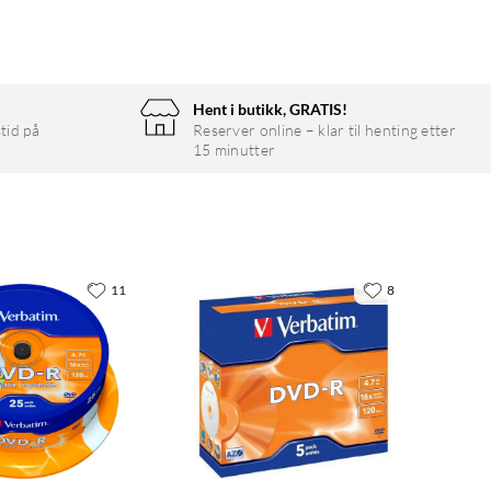
Hent i butikk, GRATIS!
tid på
Reserver online – klar til henting etter
15 minutter
11
8