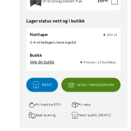
149
90
DVD-omslag dobbelt, 5-pk.
Lagerstatus nett og i butikk
Nettlager
20+ st
2-4 virkedagers leveringstid
Butikk
Velg din butikk
Finnes i 13 butikker.
HENT
LEGG I HANDLEKURV
Fri frakt fra 599,-
Fri retur
Rask levering
Hent i butikk, GRATIS!