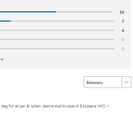
16
7
4
0
0
re
Relevans
 deg for et par år siden, denne skal brukes til å kopiere VHS ->