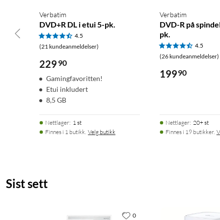
Verbatim
Verbatim
DVD+R DL i etui 5-pk.
DVD-R på spindel
pk.
4.5
4.5
(21 kundeanmeldelser)
(26 kundeanmeldelser)
229
90
199
90
Gamingfavoritten!
Etui inkludert
8,5 GB
Nettlager
:
1 st
Nettlager
:
20+ st
Finnes i 1 butikk.
Velg butikk
Finnes i 19 butikker.
V
Sist sett
0