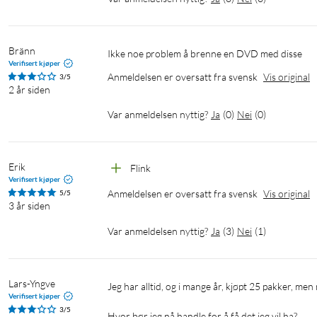
Bränn
Ikke noe problem å brenne en DVD med disse
Verifisert kjøper
Anmeldelsen er oversatt fra svensk
Vis original
3/5
2 år siden
Var anmeldelsen nyttig?
Ja
(
0
)
Nei
(
0
)
Erik
Flink
Verifisert kjøper
Anmeldelsen er oversatt fra svensk
Vis original
5/5
3 år siden
Var anmeldelsen nyttig?
Ja
(
3
)
Nei
(
1
)
Lars-Yngve
Jeg har alltid, og i mange år, kjøpt 25 pakker, men nå er det verken 25 eller 10 pakker.

Verifisert kjøper
3/5
Hvor bør jeg nå handle for å få det jeg vil ha?