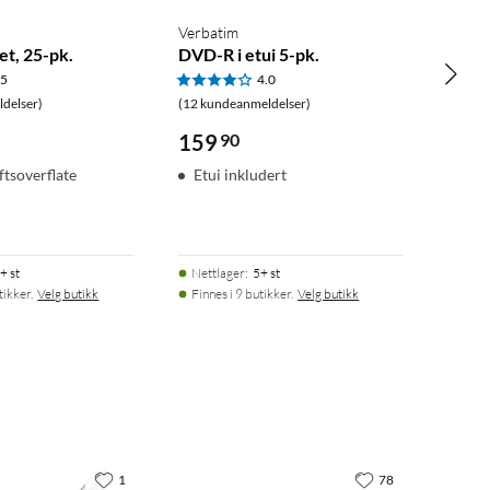
Verbatim
et, 25-pk.
DVD-R i etui 5-pk.
.5
4.0
delser)
(12 kundeanmeldelser)
159
90
ftsoverflate
Etui inkludert
+ st
Nettlager
:
5+ st
tikker.
Velg butikk
Finnes i 9 butikker.
Velg butikk
1
78