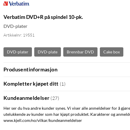
Verbatim DVD+R på spindel 10-pk.
DVD-plater
Artikkelnr: 19551
DVD-plater
DVD-plate
Brennbar DVD
Cake box
Produsentinformasjon
Kompletter kjøpet ditt
(
1
)
Kundeanmeldelser
(
27
)
Her ser du hva andre kunder synes. Vi viser alle anmeldelser for å gjør
utelukkende av kunder som har kjøpt produktet. Karakterer og anmeldel
www.kjell.com/no/vilkar/kundeanmeldelser