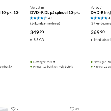
Verbatim
Verbatim
 10-pk. 10-
DVD+R DL på spindel 10-pk.
DVD-R Inkj
4.5
4
(14 kundeanmeldelser)
(39 kundeanmel
349
90
369
90
8,5 GB
Med utskri
Nettlager
:
20+ st
Nettlager
:
50
elg butikk
Finnes i 13 butikker.
Velg butikk
Finnes i 22 bu
9
24