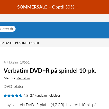
SOMMERSALG
– Opptil 50 % →
IM DVD+R PÅ SPINDEL 10-PK.
Artikkelnr: 19551
Verbatim DVD+R på spindel 10-pk.
Mer fra:
Verbatim
DVD-plater
4.5
27 kundeanmeldelser
Høykvalitets DVD+R-plater (4,7 GB). Leveres i 10-pk. på