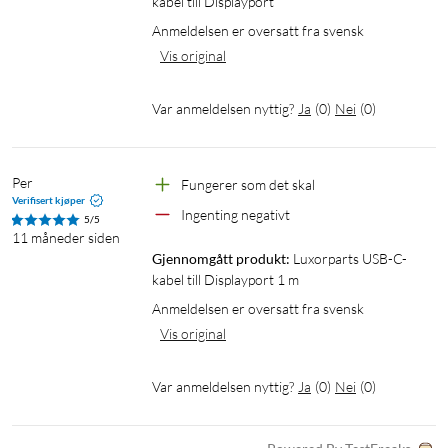
kabel till Displayport
Anmeldelsen er oversatt fra svensk
Vis original
Var anmeldelsen nyttig?
Ja
(
0
)
Nei
(
0
)
Per
Fungerer som det skal
Verifisert kjøper
Ingenting negativt
5/5
11 måneder siden
Gjennomgått produkt:
Luxorparts USB-C-
kabel till Displayport 1 m
Anmeldelsen er oversatt fra svensk
Vis original
Var anmeldelsen nyttig?
Ja
(
0
)
Nei
(
0
)