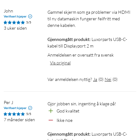
John
Gammel skjerm som ga problemer via HDMI 
Verifisert kjøper
til ny datamaskin fungerer feilfritt med 
5/5
denne kabelen.
3 uker siden
Gjennomgått produkt:
Luxorparts USB-C-
kabel till Displayport 2 m
Anmeldelsen er oversatt fra svensk
Vis original
Var anmeldelsen nyttig?
Ja
(
0
)
Nei
(
0
)
Per J
Gjør jobben sin, ingenting å klage på!
Verifisert kjøper
God kvalitet
5/5
7 måneder siden
Ikke noe
Gjennomgått produkt:
Luxorparts USB-C-