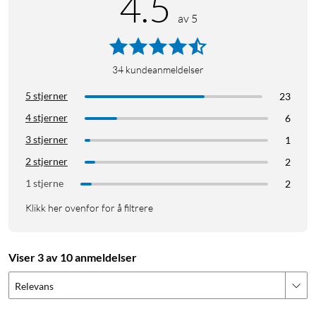
4.5
av 5
34
kundeanmeldelser
5 stjerner
23
4 stjerner
6
3 stjerner
1
2 stjerner
2
1 stjerne
2
Klikk her ovenfor for å filtrere
Viser 3 av 10 anmeldelser
Relevans