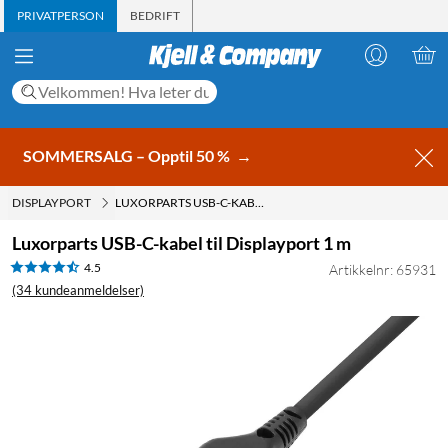
PRIVATPERSON
BEDRIFT
SOMMERSALG – Opptil 50 %
→
DISPLAYPORT
LUXORPARTS USB-C-KABEL TIL DISPLAYPORT 1 M
Luxorparts USB-C-kabel til Displayport 1 m
4.5
Artikkelnr: 65931
(34 kundeanmeldelser)