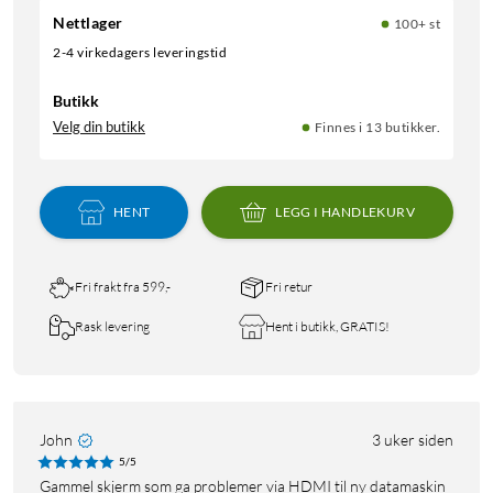
Nettlager
100+ st
2-4 virkedagers leveringstid
Butikk
Velg din butikk
Finnes i 13 butikker.
HENT
LEGG I HANDLEKURV
Fri frakt fra 599,-
Fri retur
Rask levering
Hent i butikk, GRATIS!
John
3 uker siden
5/5
Gammel skjerm som ga problemer via HDMI til ny datamaskin