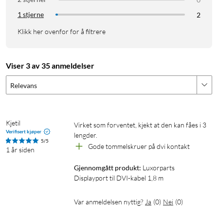
1 stjerne
2
Klikk her ovenfor for å filtrere
Viser 3 av 35 anmeldelser
Relevans
Kjetil
Virket som forventet, kjekt at den kan fåes i 3 
Verifisert kjøper
lengder. 
5/5
Gode tommelskruer på dvi kontakt
1 år siden
Gjennomgått produkt:
Luxorparts 
Displayport til DVI-kabel 1,8 m
Var anmeldelsen nyttig?
Ja
(
0
)
Nei
(
0
)