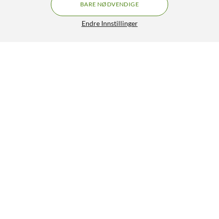
BARE NØDVENDIGE
Endre Innstillinger
Luxorparts Displayport til DVI-kabel 1 m
279,90
4.5/5
HENT
LEGG I HANDLEKURV
Lignende produkter
79
10