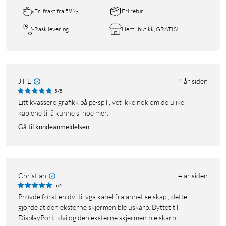
Fri frakt fra 599,-
Fri retur
Rask levering
Hent i butikk, GRATIS!
Jill E
4 år siden
5/5
Litt kvassere grafikk på pc-spill, vet ikke nok om de ulike
kablene til å kunne si noe mer.
Gå til kundeanmeldelsen
Christian
4 år siden
5/5
Prøvde først en dvi til vga kabel fra annet selskap , dette
gjorde at den eksterne skjermen ble uskarp. Byttet til
DisplayPort -dvi og den eksterne skjermen ble skarp .