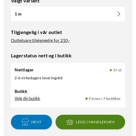
Valgt variant
1 m
Tilgjengelig i vår outlet
Outletvare tilgjengelig for
210,-
Lagerstatus nett og i butikk
Nettlager
5+ st
2-6 virkedagers leveringstid
Butikk
Velg din butikk
Finnes i 7 butikker.
HENT
LEGG I HANDLEKURV