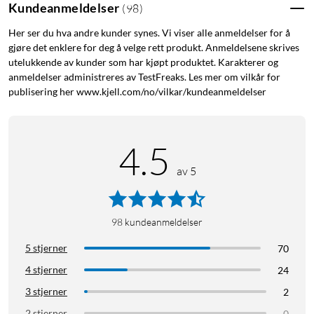
Kundeanmeldelser
(
98
)
Her ser du hva andre kunder synes. Vi viser alle anmeldelser for å
gjøre det enklere for deg å velge rett produkt. Anmeldelsene skrives
utelukkende av kunder som har kjøpt produktet. Karakterer og
anmeldelser administreres av TestFreaks. Les mer om vilkår for
publisering her www.kjell.com/no/vilkar/kundeanmeldelser
4.5
av 5
98
kundeanmeldelser
5 stjerner
70
4 stjerner
24
3 stjerner
2
2 stjerner
0