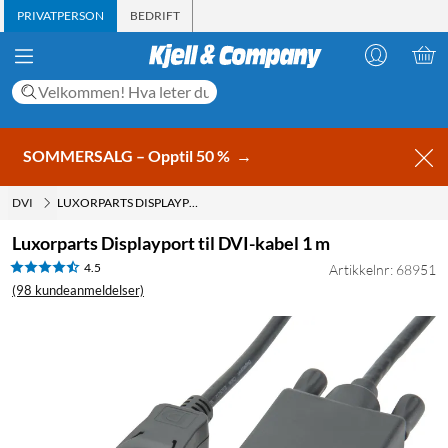
PRIVATPERSON
BEDRIFT
SOMMERSALG – Opptil 50 %
→
DVI
LUXORPARTS DISPLAYPORT TIL DVI-KABEL 1 M
Luxorparts Displayport til DVI-kabel 1 m
4.5
Artikkelnr: 68951
(98 kundeanmeldelser)