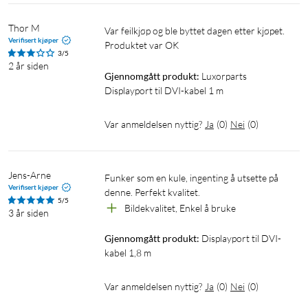
Thor M
Var feilkjøp og ble byttet dagen etter kjøpet. 
Verifisert kjøper
Produktet var OK
3/5
2 år siden
Gjennomgått produkt:
Luxorparts 
Displayport til DVI-kabel 1 m
Var anmeldelsen nyttig?
Ja
(
0
)
Nei
(
0
)
Jens-Arne
Funker som en kule, ingenting å utsette på 
Verifisert kjøper
denne. Perfekt kvalitet.
5/5
Bildekvalitet, Enkel å bruke
3 år siden
Gjennomgått produkt:
Displayport til DVI-
kabel 1,8 m
Var anmeldelsen nyttig?
Ja
(
0
)
Nei
(
0
)