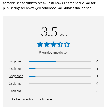
Thunderbolt 4
anmeldelser administreres av TestFreaks. Les mer om vilkår for
Thunderbolt 3
publisering her www.kjell.com/no/vilkar/kundeanmeldelser
USB-C med Alt DP for video
Mac pass-through
3.5
PowerDelivery 3.0
av 5
9
kundeanmeldelser
5 stjerner
4
4 stjerner
1
3 stjerner
1
2 stjerner
0
1 stjerne
3
Klikk her ovenfor for å filtrere