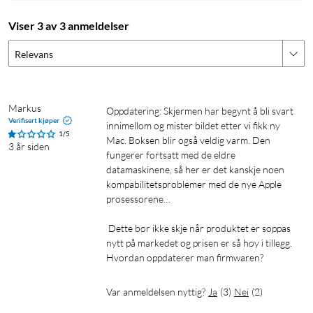
Viser 3 av 3 anmeldelser
Relevans
Markus
Oppdatering: Skjermen har begynt å bli svart 
Verifisert kjøper
innimellom og mister bildet etter vi fikk ny 
1/5
Mac. Boksen blir også veldig varm. Den 
3 år siden
fungerer fortsatt med de eldre 
datamaskinene, så her er det kanskje noen 
kompabilitetsproblemer med de nye Apple 
prosessorene…

 Dette bør ikke skje når produktet er soppas 
nytt på markedet og prisen er så høy i tillegg. 
Hvordan oppdaterer man firmwaren?
Var anmeldelsen nyttig?
Ja
(
3
)
Nei
(
2
)