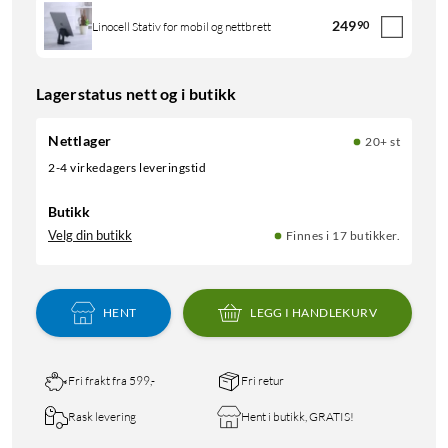
249
90
Linocell Stativ for mobil og nettbrett
Lagerstatus nett og i butikk
Nettlager
20+ st
2-4 virkedagers leveringstid
Butikk
Velg din butikk
Finnes i 17 butikker.
HENT
LEGG I HANDLEKURV
Fri frakt fra 599,-
Fri retur
Rask levering
Hent i butikk, GRATIS!