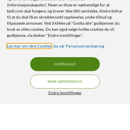
(informasjonskapsler). Noen av disse er nødvendige for at
kjell.com skal fungere, og krever ikke ditt samtykke. Andre bidrar
til at du skal få en skreddersydd opplevelse, unike tilbud og
tilpassede annonser. Ved å klikke på "Godta alle" godkjenner du
bruk av slike cookies. Du kan også velge hvilke cookies du vil
godkjenne, via lenken "Endre innstillinger".
Les mer om våre Cookies
,
les vår Personvernerklæring
GODTA ALLE
BARE NØDVENDIGE
Endre Innstillinger
Unisynk USB-C-Hub 5 porter 8K
GRATIS FRAKT
3.5/5
1 090,-
HENT
LEGG I HANDLEKURV