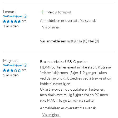
Lennart
Veldig fornøyd
Verifisert kjøper
Anmeldelsen er oversatt fra svensk
5/5
1 år siden
Vis original
Var anmeldelsen nyttig?
Ja
(
0
)
Nei
(
0
)
Magnus J
Bra med ekstra USB-C-porter.

Verifisert kjøper
HDMI-porten er egentlig ikke stabil. Plutselig 
3/5
"mister" skjermen. (Skjer 1-2 ganger i uken 
2 år siden
ved daglig bruk). Utbedres ved å trekke ut og 
koble til navet igjen.

Uklart hvordan du oppdaterer fastvaren, 
men skal være mulig å gjøre fra en PC (men 
Anmeldelsen er oversatt fra svensk
Vis original