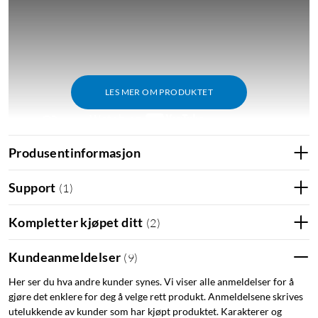
LES MER OM PRODUKTET
Produsentinformasjon
Porter
Support
(
1
)
1x HDMI (8K/30 Hz, 4K/120 Hz, 4K/60 Hz, 4K/30 Hz)
1x USB-A 3.2 Gen 2 (10 Gb/s)
Kompletter kjøpet ditt
(
2
)
2x USB-C 3.2 Gen 2 (10 Gb/s)
1x USB-C PD (opptil 100 W)
Kundeanmeldelser
(
9
)
Her ser du hva andre kunder synes. Vi viser alle anmeldelser for å
Støtte for det meste og litt til
gjøre det enklere for deg å velge rett produkt. Anmeldelsene skrives
utelukkende av kunder som har kjøpt produktet. Karakterer og