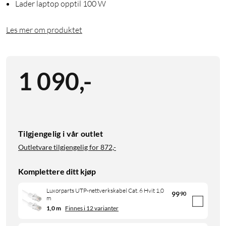
Lader laptop opptil 100 W
Les mer om produktet
1 090
,
-
Tilgjengelig i vår outlet
Outletvare tilgjengelig for
872,-
Komplettere ditt kjøp
Luxorparts UTP-nettverkskabel Cat. 6 Hvit 1,0
99
90
m
1,0 m
Finnes i 12 varianter