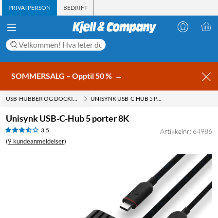
PRIVATPERSON
BEDRIFT
SOMMERSALG – Opptil 50 %
→
USB-HUBBER OG DOCKINGSTASJONER
UNISYNK USB-C-HUB 5 PORTER 8K
Unisynk USB-C-Hub 5 porter 8K
3.5
Artikkelnr: 64986
(9 kundeanmeldelser)