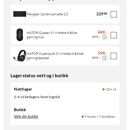
229
90
Plexgear Spillemusmatte Z3
449
,
-
HATOR Quasar 3 Wireless trådløs
599,-
gamingmus
599
,
-
HATOR Hyperpunk 3 Wireless trådløst
899,-
gamingheadset
Lagerstatus nett og i butikk
Nettlager
20+ st
2-4 virkedagers leveringstid
Butikk
Velg din butikk
Finnes i 7 butikker.