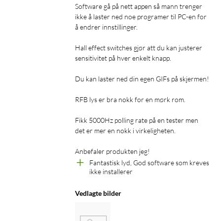
rapporterer inndata til PC-en med svært korte intervaller. Det
Software gå på nett appen så mann trenger 
ikke å laster ned noe programer til PC-en for 
reduserer forsinkelsen mellom tastetrykk og registrering og
å endrer innstillinger.

gjør det mulig å utnytte tastaturets ytelse fullt ut i spill med
høye krav til timing og respons. I trådløse moduser er
Hall effect switches gjør att du kan justerer 
tilkoblingen optimalisert for lav forsinkelse og stabil respons,
sensitivitet på hver enkelt knapp.

med fokus på smidighet og fleksibilitet.
Du kan laster ned din egen GIFs på skjermen!

RFB lys er bra nokk for en mørk rom.

Fikk 5000Hz polling rate på en tester men 
det er mer en nokk i virkeligheten.

Gasket-mount og støydemping for kontrollert
følelse
Anbefaler produkten jeg! 
Fantastisk lyd, God software som kreves 
Den gasket-monterte konstruksjonen kombineres med
ikke installerer 
flerlags støydemping og smurte stabilisatorer. Det gir et
mykere tastetrykk, reduserer resonans og bidrar til en jevn
Vedlagte bilder
følelse over hele tastaturet.