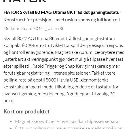
HATOR Skyfall 80 MAG Ultima 8K trådløst gamingtastatur
Konstruert for presisjon – med rask respons og full kontroll
Modellnr: Skyfall 80 Mag Ultima 8K
Skyfall 80 MAG Ultima 8K er et trådløst gamingtastatur i
kompakt 80 %-format, utviklet for spill der presisjon, respons
og kontroll er avgjørende. Magnetiske Aurum Ice-brytere med
justerbart aktiveringspunkt gjør det mulig å tilpasse hver tast
etter spillestil. Rapid Trigger og Snap Key gir raskere og mer
forutsigbar registrering i intense situasjoner. Takket være
polling-rate på opptil 8000 Hz via USB, gjennomtenkt
konstruksjon og tri-mode-tilkobling er dette et tastatur for
avansert gaming, men det er også godt egnet til vanlig PC-
bruk.
Kort om produktet
Magnetiske switcher – hver tast kan tilpasses separat
8000 Hz polling minimerer forsinkelse mellom trykk og