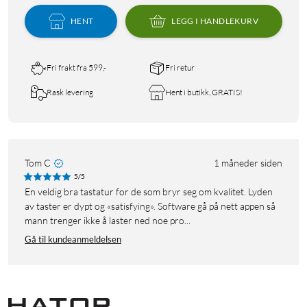
HENT
LEGG I HANDLEKURV
Fri frakt fra 599,-
Fri retur
Rask levering
Hent i butikk, GRATIS!
Tom C
1 måneder siden
5/5
En veldig bra tastatur for de som bryr seg om kvalitet. Lyden
av taster er dypt og «satisfying». Software gå på nett appen så
mann trenger ikke å laster ned noe pro...
Gå til kundeanmeldelsen