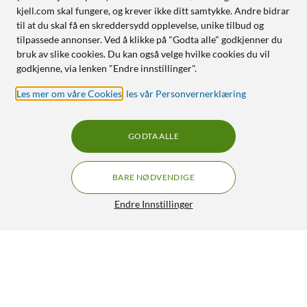
kjell.com skal fungere, og krever ikke ditt samtykke. Andre bidrar
til at du skal få en skreddersydd opplevelse, unike tilbud og
tilpassede annonser. Ved å klikke på "Godta alle" godkjenner du
bruk av slike cookies. Du kan også velge hvilke cookies du vil
godkjenne, via lenken "Endre innstillinger".
Les mer om våre Cookies
,
les vår Personvernerklæring
GODTA ALLE
BARE NØDVENDIGE
Endre Innstillinger
HATOR Skyfall 80 MAG Ultima 8K trådløst
GRATIS FRAKT
gamingtastatur
999,-
1 399,-
5/5
HENT
LEGG I HANDLEKURV