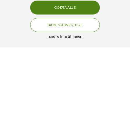
GODTA ALLE
BARE NØDVENDIGE
Endre Innstillinger
Addnorth EasyFlex TPU-filament 95A for 3D-skriver 1,75
mm Hvit
499,-
HENT
LEGG I HANDLEKURV