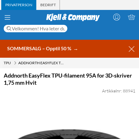
PRIVATPERSON
BEDRIFT
SOMMERSALG – Opptil 50 %
→
TPU
ADDNORTH EASYFLEX TPU-FILAMENT 95A FOR 3D-SKRIVER 1,75 MM HVIT
Addnorth EasyFlex TPU-filament 95A for 3D-skriver
1,75 mm Hvit
Artikkelnr: 88941