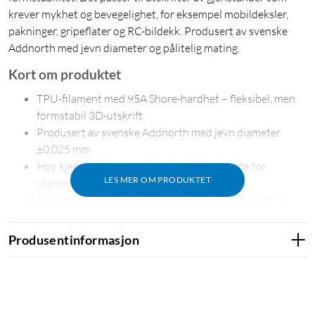
krever mykhet og bevegelighet, for eksempel mobildeksler,
pakninger, gripeflater og RC-bildekk. Produsert av svenske
Addnorth med jevn diameter og pålitelig mating.
Kort om produktet
TPU-filament med 95A Shore-hardhet – fleksibel, men
formstabil 3D-utskrift
Produsert av svenske Addnorth med jevn diameter
±0,025 mm
Høy kjemikaliebestandighet og UV-resistens for
LES MER OM PRODUKTET
utendørs bruk
Passer til f.eks. mobildeksler, pakninger, gripeflater og
RC-bildekk
1,75 mm diameter, 1 kg – kompatibelt med de fleste
Produsentinformasjon
FDM-skrivere
Fleksibelt med riktig formstabilitet
95A Shore-hardhet gir en kombinasjon av mykhet og stabilitet