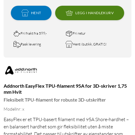
HENT
LEGG I HANDLEKURV
Fri frakt fra 599,-
Fri retur
Rask levering
Hent i butikk, GRATIS!
Addnorth EasyFlex TPU-filament 95A for 3D-skriver 1,75
mm Hvit
Fleksibelt TPU-filament for robuste 3D-utskrifter
Modellnr: x
EasyFlex er et TPU-basert filament med 95A Shore-hardhet –
en balansert hardhet som gir fleksibilitet uten å miste
formstabilitet. Det passer til utskrifter av gjenstander som