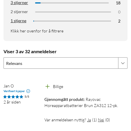
3 stjerner
18
2 stjerner
0
1 stjerne
2
Klikk her ovenfor for å filtrere
Viser 3 av 32 anmeldelser
Relevans
Jan O
Billige 
Verifisert kjøper
5/5
Gjennomgått produkt:
Rayovac 
2 år siden
Høreapparatbatterier Brun ZA312 12-pk.
Var anmeldelsen nyttig?
Ja
(
1
)
Nei
(
0
)