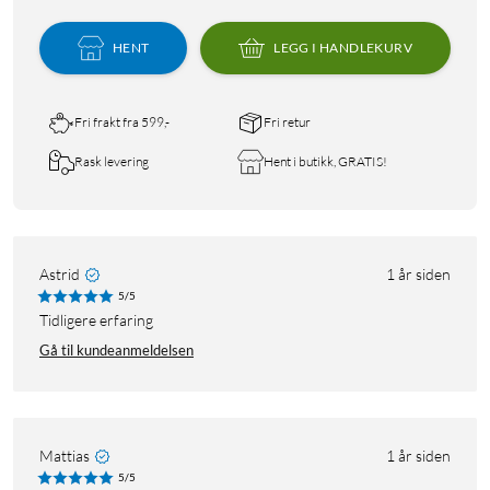
HENT
LEGG I HANDLEKURV
Fri frakt fra 599,-
Fri retur
Rask levering
Hent i butikk, GRATIS!
Astrid
1 år siden
5/5
tidligere erfaring
Gå til kundeanmeldelsen
Mattias
1 år siden
5/5