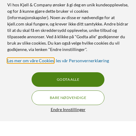
Vi hos Kjell & Company ønsker å gi deg en unik kundeopplevelse,
og for å kunne gjøre dette bruker vi cookies
(informasjonskapsler). Noen av disse er nødvendige for at
kjell.com skal fungere, og krever ikke ditt samtykke. Andre bidrar
til at du skal få en skreddersydd opplevelse, unike tilbud og
tilpassede annonser. Ved å klikke på "Godta alle" godkjenner du
bruk av slike cookies. Du kan også velge hvilke cookies du vil
godkjenne, via lenken "Endre innstillinger".
Les mer om våre Cookies
,
les vår Personvernerklæring
GODTA ALLE
BARE NØDVENDIGE
Endre Innstillinger
Rayovac Høreapparatbatterier Brun ZA312 12-pk.
119,90
4.5/5