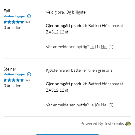
Egil
Veldig bra. Og billigste. 
Verifisert kjøper
5/5
Gjennomgått produkt:
Batteri Hörapparat 
3 år siden
ZA312 12 st
Var anmeldelsen nyttig?
Ja
(
1
)
Nei
(
1
)
Steinar
Kjøpte hra en batterier til en grei pris
Verifisert kjøper
5/5
Gjennomgått produkt:
Batteri Hörapparat 
3 år siden
ZA312 12 st
Var anmeldelsen nyttig?
Ja
(
0
)
Nei
(
0
)
Powered By TestFreaks