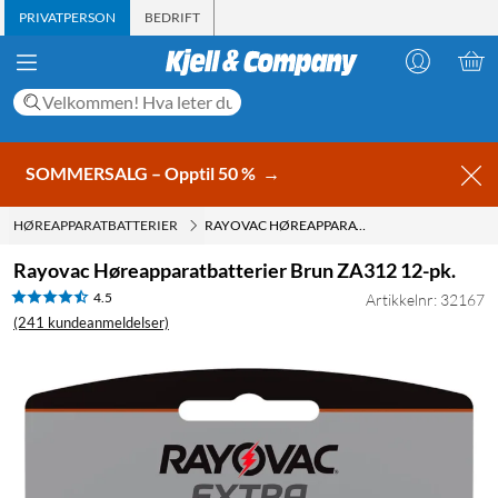
PRIVATPERSON
BEDRIFT
SOMMERSALG – Opptil 50 %
→
HØREAPPARATBATTERIER
RAYOVAC HØREAPPARATBATTERIER BRUN ZA312 12-PK.
Rayovac Høreapparatbatterier Brun ZA312 12-pk.
4.5
Artikkelnr: 32167
(241 kundeanmeldelser)