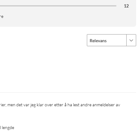
12
re
Relevans
l lengde