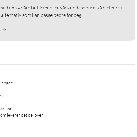
ed en av våre butikker eller vår kundeservice, så hjelper vi 
alternativ som kan passe bedre for deg.

ack!
lengde.

.

riene.

som leverer det de lover.