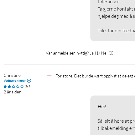
toleranser.

Ta gjerne kontakt 
hjelpe deg med å s
Takk for din feedb
Var anmeldelsen nyttig?
Ja
(
1
)
Nei
(
0
)
Christine
For store, Det burde vært opplyst at de egt 
Verifisert kjøper
2/5
2 år siden
Hei!

Så leit å høre at p
tilbakemelding er vi