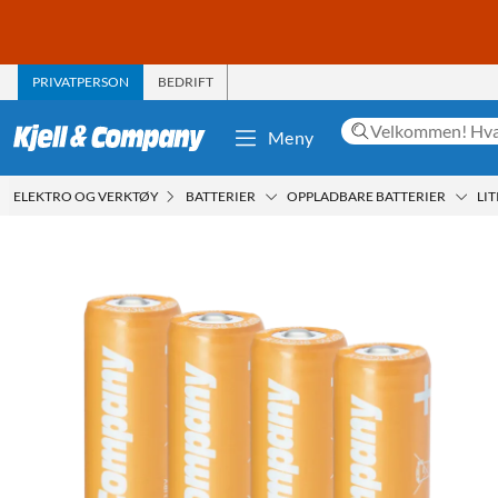
PRIVATPERSON
BEDRIFT
Meny
ELEKTRO OG VERKTØY
BATTERIER
OPPLADBARE BATTERIER
LI