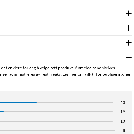
e det enklere for deg å velge rett produkt. Anmeldelsene skrives
ser administreres av TestFreaks. Les mer om vilkår for publisering her
40
19
10
8