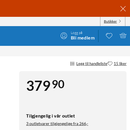
Butikker
Logg på
Bli medlem
Legg til handleliste
15 liker
90
379
Tilgjengelig i vår outlet
3 outletvarer tilgjengelige fra
266,-