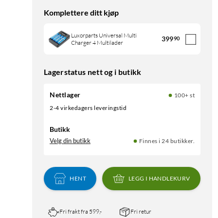
Komplettere ditt kjøp
Luxorparts Universal Multi
399
90
Charger 4 Multilader
Lagerstatus nett og i butikk
Nettlager
100+ st
2-4 virkedagers leveringstid
Butikk
Velg din butikk
Finnes i 24 butikker.
HENT
LEGG I HANDLEKURV
Fri frakt fra 599,-
Fri retur