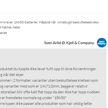
 faktisk heter. 
eriet
Sven Arild Ø, Kjell & Company
roduktet du kjøpte ikke lever fullt opp til dine forventninger, 
g når det skjer.

mmer i 2 formater, varianter uten beskyttelses kretsen som 
g varianter med som er 19x71,0mm, begge er relativt 
tørelsen blir ofte kalt flat topp da den ikke har topp nubben 
e er fremdeles normale og under "18650"

ørre typen ikke passer alle produkter som har veldig tette 