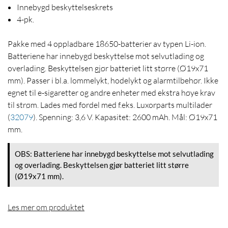
Innebygd beskyttelseskrets
4-pk.
Pakke med 4 oppladbare 18650-batterier av typen Li-ion.
Batteriene har innebygd beskyttelse mot selvutlading og
overlading. Beskyttelsen gjør batteriet litt større (Ø19x71
mm). Passer i bl.a. lommelykt, hodelykt og alarmtilbehør. Ikke
egnet til e-sigaretter og andre enheter med ekstra høye krav
til strøm. Lades med fordel med f.eks. Luxorparts multilader
(
32079
)
. Spenning: 3,6 V. Kapasitet: 2600 mAh. Mål: Ø19x71
mm.
OBS: Batteriene har innebygd beskyttelse mot selvutlading
og overlading. Beskyttelsen gjør batteriet litt større
(Ø19x71 mm).
Les mer om produktet