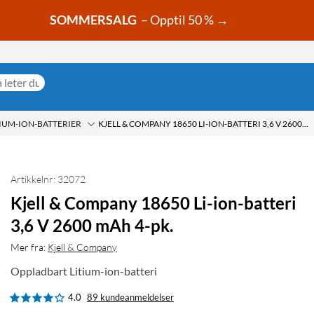
SOMMERSALG
– Opptil 50 % →
TIUM-ION-BATTERIER
KJELL & COMPANY 18650 LI-ION-BATTERI 3,6 V 2600 MAH 4-PK.
Artikkelnr: 32072
Kjell & Company 18650 Li-ion-batteri
3,6 V 2600 mAh 4-pk.
Mer fra:
Kjell & Company
Oppladbart Litium-ion-batteri
4.0
89 kundeanmeldelser