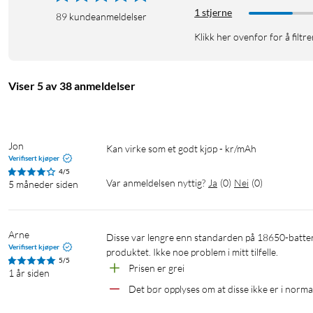
1 stjerne
89
kundeanmeldelser
Klikk her ovenfor for å filtre
Viser 5 av 38 anmeldelser
Jon
Kan virke som et godt kjøp - kr/mAh
Verifisert kjøper
4/5
Var anmeldelsen nyttig?
Ja
(
0
)
Nei
(
0
)
5 måneder siden
Arne
Disse var lengre enn standarden på 18650-batterier, men det var jeg klar over etter å ha lest andre anmeldelser av 
Verifisert kjøper
produktet. Ikke noe problem i mitt tilfelle.
5/5
Prisen er grei
1 år siden
Det bør opplyses om at disse ikke er i norma