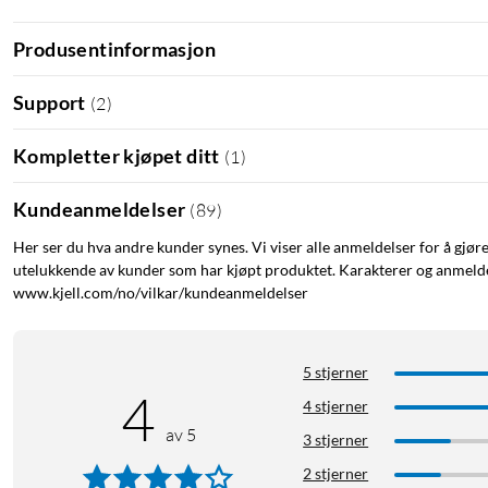
Produsentinformasjon
Support
(
2
)
Kompletter kjøpet ditt
(
1
)
Kundeanmeldelser
(
89
)
Her ser du hva andre kunder synes. Vi viser alle anmeldelser for å gjør
utelukkende av kunder som har kjøpt produktet. Karakterer og anmeldel
www.kjell.com/no/vilkar/kundeanmeldelser
5 stjerner
4
4 stjerner
av 5
3 stjerner
2 stjerner