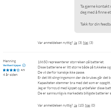
Ta gjerne kontakt m
deg med å finne et 
Takk for din feedb
Var anmeldelsen nyttig?
Ja
(
3
)
Nei
(
3
)
Henning
18650 representerer størrelsen på batteriet.

Verifisert kjøper
Disse batteriene er litt større både på tykkelse og 
4/5
De vil derfor kanskje ikke passe.

4 år siden
Er det litt slingringsmonn der de brukes går det bra
Kapasiteten stemmer bra med det som er oppgitt.

Jeg er fornøyd med kjøpet og anbefaler disse batte
De er sannsynligvis markedets billigste batterier 
Var anmeldelsen nyttig?
Ja
(
10
)
Nei
(
0
)