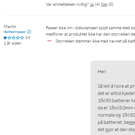
Var anmeldelsen nyttig?
Ja
(
4
)
Nei
(
0
)
Martin
Passer ikke inn i diskolampen kjøpt samme sted som krever 18650-batterier. Håpløst når «innebygd beskyttelseskrets» 
Verifisert kjøper
medfører at produktet ikke har den størrelsen det
1/5
Størrelsen stemmer ikke med navnet på batt
1 år siden
Hei!

Så leit å høre at p
det er alltid kjedeli
18650 batterier ko
da er 18x65,0mm o
normale og 18650 s
på batteriet, begg
det gjør at den st