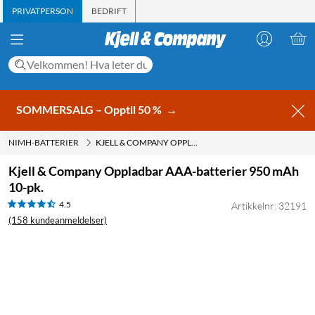
PRIVATPERSON
BEDRIFT
SOMMERSALG – Opptil 50 %
→
NIMH-BATTERIER
KJELL & COMPANY OPPLADBAR AAA-BATTERIER 950 MAH 10-PK.
Kjell & Company Oppladbar AAA-batterier 950 mAh
10-pk.
4.5
Artikkelnr: 32191
(158 kundeanmeldelser)