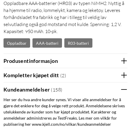
Oppladbare AAA-batterier (HR03) av typen NiMH2. Nyttig å
ha hjemme til radio, lommelykt, kamera og leketøy. Leveres
forhåndsladet fra fabrikk og har i tillegg til veldig lav
selvutlading også god motstand mot kulde. Spenning: 1,2 V.
Kapasitet: 950 mAh. 10-pk.
Oppladbar
AAA-batteri
R03-batteri
Produsentinformasjon
Kompletter kjøpet ditt
(
2
)
Kundeanmeldelser
(
158
)
Her ser du hva andre kunder synes. Vi viser alle anmeldelser for å
gjøre det enklere for deg å velge rett produkt. Anmeldelsene skrives
utelukkende av kunder som har kjøpt produktet. Karakterer og
anmeldelser administreres av TestFreaks. Les mer om vilkår for
publisering her www.kjell.com/no/vilkar/kundeanmeldelser