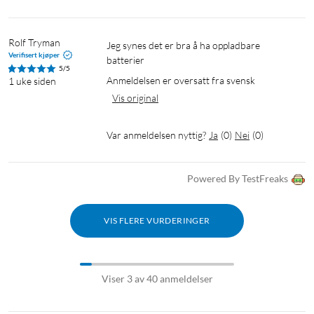
Rolf Tryman 
Jeg synes det er bra å ha oppladbare 
Verifisert kjøper
batterier
5/5
Anmeldelsen er oversatt fra svensk
1 uke siden
Vis original
Var anmeldelsen nyttig?
Ja
(
0
)
Nei
(
0
)
Powered By TestFreaks
VIS FLERE VURDERINGER
Viser 3 av 40 anmeldelser