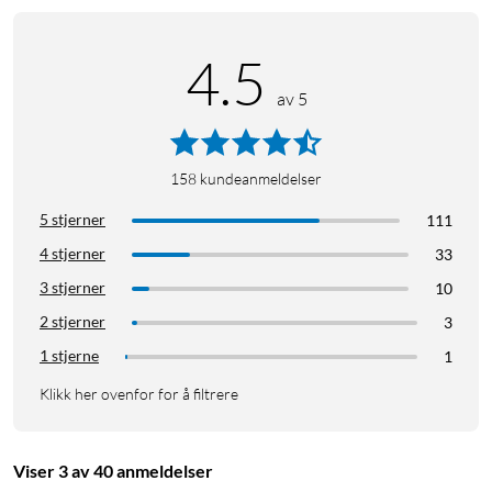
4.5
av 5
158
kundeanmeldelser
5 stjerner
111
4 stjerner
33
3 stjerner
10
2 stjerner
3
1 stjerne
1
Klikk her ovenfor for å filtrere
Viser 3 av 40 anmeldelser