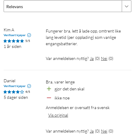
Relevans
Kim A
Fungerer bra, lett å lade opp, omtrent like 
Verifisert kjøper
lang levetid (per opplading) som vanlige 
5/5
engangsbatterier.
1 år siden
Var anmeldelsen nyttig?
Ja
(
0
)
Nei
(
0
)
Daniel
bra, varer lenge
Verifisert kjøper
gjør det den skal
4/5
5 dager siden
ikke noe
Anmeldelsen er oversatt fra svensk
Vis original
Var anmeldelsen nyttig?
Ja
(
0
)
Nei
(
0
)