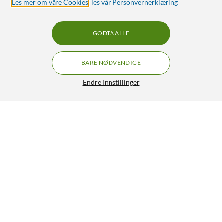
Les mer om våre Cookies
,
les vår Personvernerklæring
GODTA ALLE
BARE NØDVENDIGE
Endre Innstillinger
Kjell & Company Oppladbar AAA-batterier 950 mAh 10-
pk.
299,90
4.5/5
HENT
LEGG I HANDLEKURV