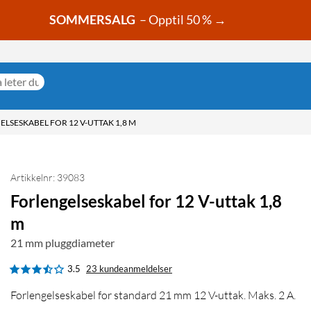
SOMMERSALG
– Opptil 50 % →
LSESKABEL FOR 12 V-UTTAK 1,8 M
Artikkelnr: 39083
Forlengelseskabel for 12 V-uttak 1,8
m
21 mm pluggdiameter
3.5
23 kundeanmeldelser
Forlengelseskabel for standard 21 mm 12 V-uttak. Maks. 2 A.