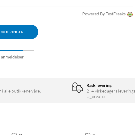
Powered By TestFreaks
VURDERINGER
6 anmeldelser
r
Rask levering
r i alle butikkene våre.
2–4 virkedagers leverings
lagervarer
41
21