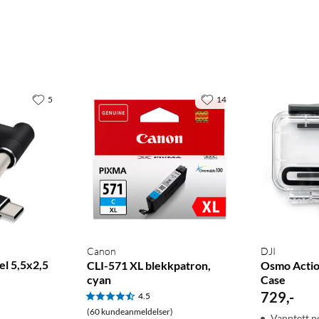
5
14
Canon
DJI
el 5,5x2,5
CLI-571 XL blekkpatron,
Osmo Actio
cyan
Case
729
,
-
4.5
(60 kundeanmeldelser)
Vanntett n