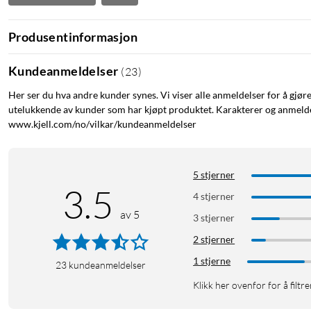
Produsentinformasjon
Kundeanmeldelser
(
23
)
Her ser du hva andre kunder synes. Vi viser alle anmeldelser for å gjør
utelukkende av kunder som har kjøpt produktet. Karakterer og anmeldel
www.kjell.com/no/vilkar/kundeanmeldelser
5 stjerner
3.5
4 stjerner
av 5
3 stjerner
2 stjerner
1 stjerne
23
kundeanmeldelser
Klikk her ovenfor for å filtre