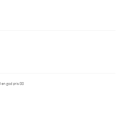
 en god pris 👍🏻