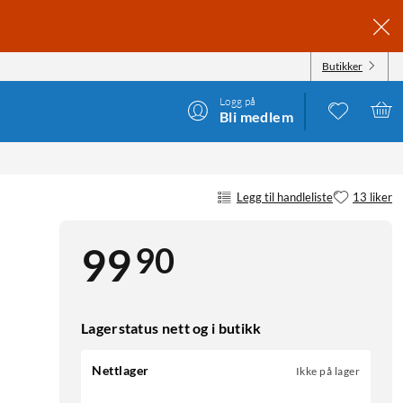
Butikker
Logg på
Bli medlem
Legg til handleliste
13 liker
90
99
Lagerstatus nett og i butikk
Nettlager
Ikke på lager