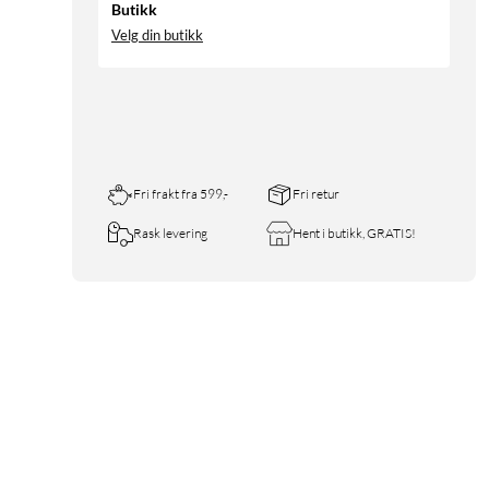
Butikk
Velg din butikk
Fri frakt fra 599,-
Fri retur
Rask levering
Hent i butikk, GRATIS!