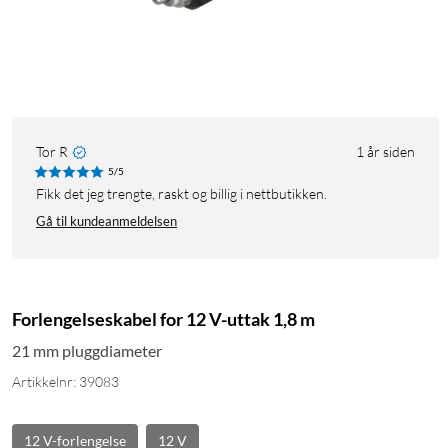
Tor R
1 år siden
5/5
Fikk det jeg trengte, raskt og billig i nettbutikken.
Gå til kundeanmeldelsen
Forlengelseskabel for 12 V-uttak 1,8 m
21 mm pluggdiameter
Artikkelnr: 39083
12 V-forlengelse
12 V