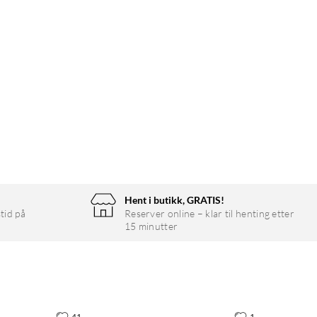
Hent i butikk, GRATIS!
tid på
Reserver online – klar til henting etter
15 minutter
41
1