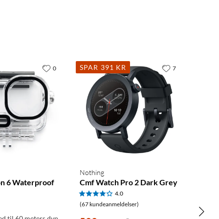
SPAR 391 KR
0
7
Nothing
n 6 Waterproof
Cmf Watch Pro 2 Dark Grey
4.0
(67 kundeanmeldelser)
ed til 60 meters dyp