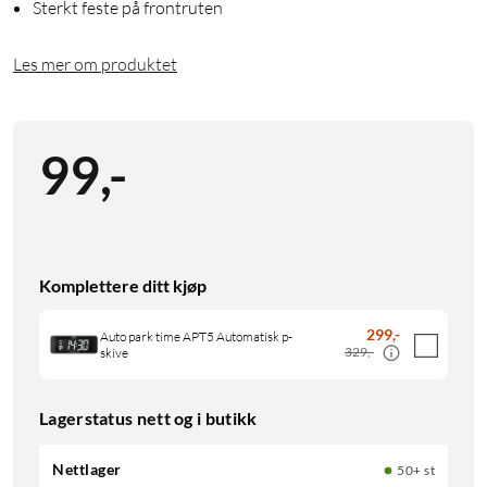
Sterkt feste på frontruten
Les mer om produktet
99
,
-
Komplettere ditt kjøp
299
,
-
Auto park time APT5 Automatisk p-
329,-
skive
Lagerstatus nett og i butikk
Nettlager
50+ st