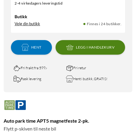
2-4 virkedagers leveringstid
Butikk
Velg din butikk
Finnes i 24 butikker.
HENT
LEGG I HANDLEKURV
Fri frakt fra 599,-
Fri retur
Rask levering
Hent i butikk, GRATIS!
Auto park time APT5 magnetfeste 2-pk.
Flytt p-skiven til neste bil