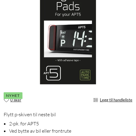
NYHET
0 liker
Legg til handleliste
Flytt p-skiven til neste bil
2-pk. for APT5
Ved bytte av bil eller frontrute