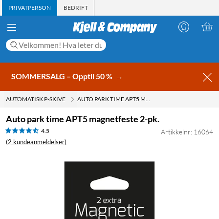
PRIVATPERSON
BEDRIFT
SOMMERSALG – Opptil 50 %
→
AUTOMATISK P-SKIVE
AUTO PARK TIME APT5 MAGNETFESTE 2-PK.
Auto park time APT5 magnetfeste 2-pk.
4.5
Artikkelnr: 16064
(2 kundeanmeldelser)