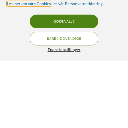
Les mer om våre Cookies
,
les vår Personvernerklæring
GODTA ALLE
BARE NØDVENDIGE
Endre Innstillinger
Auto park time APT5 magnetfeste 2-pk.
99,-
4.5/5
HENT
LEGG I HANDLEKURV