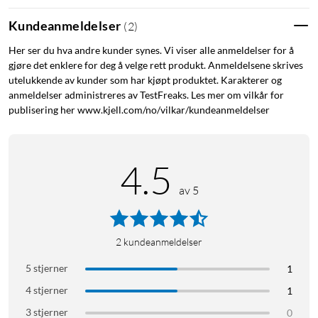
sprukket frontrute eller vil kunne bruke p-skiven i ulike biler.
Festene monteres på innsiden av frontruten, og p-skivens
Kundeanmeldelser
(
2
)
integrerte magneter holder den på plass. Et enkelt tilbehør
Her ser du hva andre kunder synes. Vi viser alle anmeldelser for å
som gjør den automatiske p-skiven mer fleksibel.
gjøre det enklere for deg å velge rett produkt. Anmeldelsene skrives
utelukkende av kunder som har kjøpt produktet. Karakterer og
Spesifikasjoner
anmeldelser administreres av TestFreaks. Les mer om vilkår for
publisering her www.kjell.com/no/vilkar/kundeanmeldelser
Type: Magnetfeste for automatisk p-skive
Passer til: AutoParkTime APT5
Antall: 2-pk.
4.5
Montering: Dobbeltsidig teip
Plassering: Innsiden av frontruten
av 5
Funksjon: Festes mot p-skivens integrerte magneter
Bruk: Ved bytte av bil, bytte av frontrute eller bruk i flere biler
2
kundeanmeldelser
I pakken
5 stjerner
1
2 × Magnetfester
4 stjerner
1
3 stjerner
0