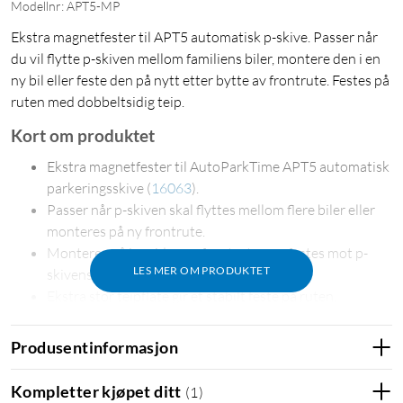
Modellnr: APT5-MP
Ekstra magnetfester til APT5 automatisk p-skive. Passer når
du vil flytte p-skiven mellom familiens biler, montere den i en
ny bil eller feste den på nytt etter bytte av frontrute. Festes på
ruten med dobbeltsidig teip.
Kort om produktet
Ekstra magnetfester til AutoParkTime APT5 automatisk
parkeringsskive
(
16063
)
.
Passer når p-skiven skal flyttes mellom flere biler eller
monteres på ny frontrute.
Monteres på innsiden av frontruten og festes mot p-
LES MER OM PRODUKTET
skivens integrerte magneter.
Ekstra stor teipflate gir et stabilt feste på ruten.
Flytt p-skiven uten å starte på nytt
Produsentinformasjon
Ekstra magnetfester gjør det enkelt å fortsette å bruke
AutoParkTime APT5 når du har kjøpt ny bil, fått skiftet en
Kompletter kjøpet ditt
(
1
)