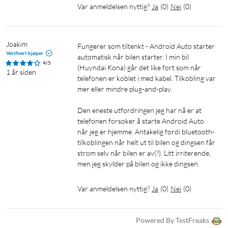
Var anmeldelsen nyttig?
Ja
(
0
)
Nei
(
0
)
Joakim
Fungerer som tiltenkt - Android Auto starter 
Verifisert kjøper
automatisk når bilen starter. I min bil 
4/5
(Huyndai Kona) går det like fort som når 
1 år siden
telefonen er koblet i med kabel. Tilkobling var 
mer eller mindre plug-and-play.

Den eneste utfordringen jeg har nå er at 
telefonen forsøker å starte Android Auto 
når jeg er hjemme. Antakelig fordi bluetooth-
tilkoblingen når helt ut til bilen og dingsen får 
strøm selv når bilen er av(?). Litt irriterende, 
men jeg skylder på bilen og ikke dingsen.
Var anmeldelsen nyttig?
Ja
(
0
)
Nei
(
0
)
Powered By TestFreaks