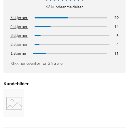
63
kundeanmeldelser
5 stjerner
29
4 stjerner
14
3 stjerner
5
2 stjerner
4
1 stjerne
11
Klikk her ovenfor for å filtrere
Kundebilder