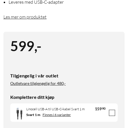
Leveres med USB-C-adapter
Les mer om produktet
599
,
-
Tilgjengelig i vår outlet
Outletvare tilgjengelig for
480,-
Komplettere ditt kjøp
159
90
Linocell USB-A til USB-C-kabel Svart 1 m
Svart 1 m
Finnes i 6 varianter