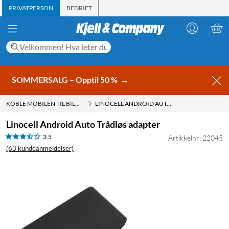
PRIVATPERSON
BEDRIFT
SOMMERSALG – Opptil 50 %
→
KOBLE MOBILEN TIL BILEN
LINOCELL ANDROID AUTO TRÅDLØS ADAPTER
Linocell Android Auto Trådløs adapter
3.5
Artikkelnr: 22045
(63 kundeanmeldelser)