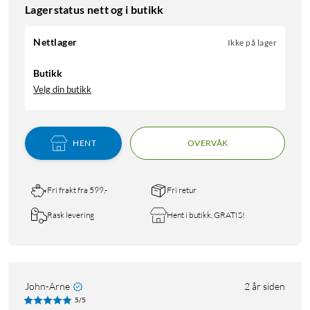
Lagerstatus nett og i butikk
Nettlager
Ikke på lager
Butikk
Velg din butikk
HENT
OVERVÅK
Fri frakt fra 599,-
Fri retur
Rask levering
Hent i butikk, GRATIS!
John-Arne
2 år siden
5/5