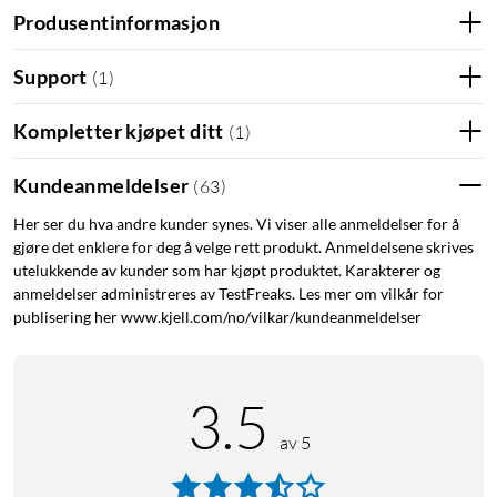
på kjøretøyets skjerm, stemmer overens med koden som
Produsentinformasjon
vises på smartenheten din.
LED-indikatoren slutter å blinke når parkoblingen er
Support
(
1
)
fullført.
Bekreft at du vil tillate bruk av Android Auto når
Kompletter kjøpet ditt
(
1
)
spørsmålet om tillatelse vises på smartenheten din.
Kundeanmeldelser
(
63
)
Spesifikasjoner
Her ser du hva andre kunder synes. Vi viser alle anmeldelser for å
gjøre det enklere for deg å velge rett produkt. Anmeldelsene skrives
Bluetooth-versjon: 5.0
utelukkende av kunder som har kjøpt produktet. Karakterer og
Kabel: USB-A (10 cm)
anmeldelser administreres av TestFreaks. Les mer om vilkår for
Mål: 65x33x12 mm
publisering her www.kjell.com/no/vilkar/kundeanmeldelser
Vekt: 20 g
Leveres med: Android Auto-adapter, USB-A- til USB-C
adapter, klistremerke, manual
3.5
Kompatibel med: enheter som har Android 12 og nyere.
Kjøretøy med støtte for Android Auto
av 5