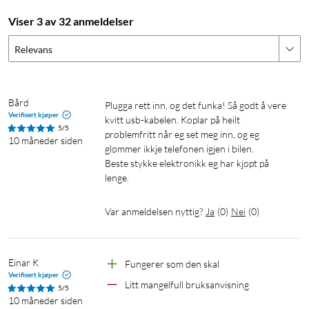
Viser 3 av 32 anmeldelser
Relevans
Bård
Plugga rett inn, og det funka! Så godt å vere 
Verifisert kjøper
kvitt usb-kabelen. Koplar på heilt 
5/5
problemfritt når eg set meg inn, og eg 
10 måneder siden
glømmer ikkje telefonen igjen i bilen. 

Beste stykke elektronikk eg har kjøpt på 
lenge. 
Var anmeldelsen nyttig?
Ja
(
0
)
Nei
(
0
)
Einar K
Fungerer som den skal
Verifisert kjøper
Litt mangelfull bruksanvisning 
5/5
10 måneder siden