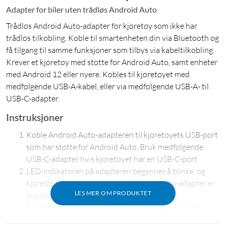
Adapter for biler uten trådløs Android Auto
Trådløs Android Auto-adapter for kjøretøy som ikke har
trådløs tilkobling. Koble til smartenheten din via Bluetooth og
få tilgang til samme funksjoner som tilbys via kabeltilkobling.
Krever et kjøretøy med støtte for Android Auto, samt enheter
med Android 12 eller nyere. Kobles til kjøretøyet med
medfølgende USB-A-kabel, eller via medfølgende USB-A- til
USB-C-adapter.
Instruksjoner
Koble Android Auto-adapteren til kjøretøyets USB-port
som har støtte for Android Auto. Bruk medfølgende
USB-C-adapter hvis kjøretøyet har en USB-C-port.
LED-indikatoren på adapteren begynner å blinke, og
kjøretøyets skjerm viser at en Android Auto-adapter er
LES MER OM PRODUKTET
oppdaget og må parkobles.
Åpne Bluetooth-innstillingene på smartenheten din og
koble til "SmartBox" i listen. Bekreft at koden som vises