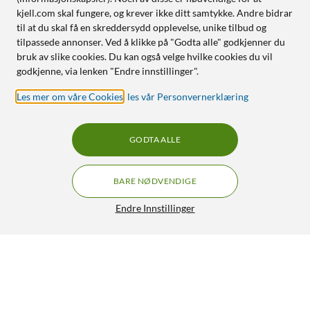
kjell.com skal fungere, og krever ikke ditt samtykke. Andre bidrar
til at du skal få en skreddersydd opplevelse, unike tilbud og
tilpassede annonser. Ved å klikke på "Godta alle" godkjenner du
bruk av slike cookies. Du kan også velge hvilke cookies du vil
godkjenne, via lenken "Endre innstillinger".
Les mer om våre Cookies
,
les vår Personvernerklæring
GODTA ALLE
BARE NØDVENDIGE
Endre Innstillinger
Linocell Android Auto Trådløs adapter
599,-
3.5/5
HENT
OVERVÅK