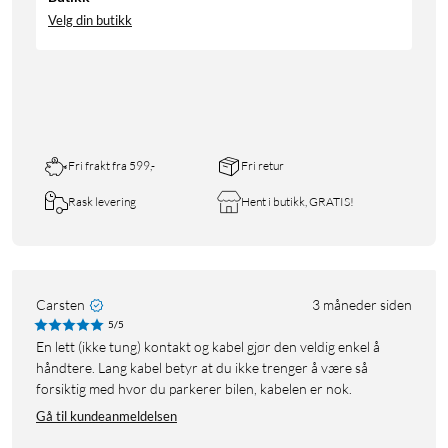
Velg din butikk
Fri frakt fra 599,-
Fri retur
Rask levering
Hent i butikk, GRATIS!
Carsten
3 måneder siden
5/5
En lett (ikke tung) kontakt og kabel gjør den veldig enkel å
håndtere. Lang kabel betyr at du ikke trenger å være så
forsiktig med hvor du parkerer bilen, kabelen er nok.
Gå til kundeanmeldelsen