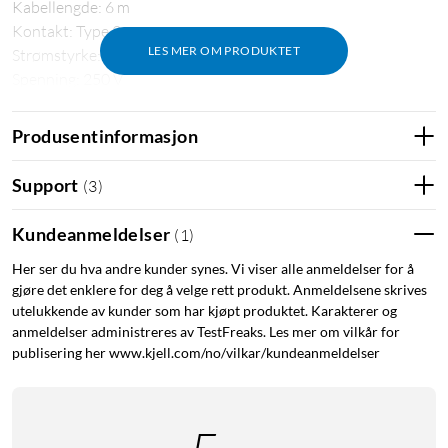
Kabellengde: 6 m
Kontakt: Type 2
LES MER OM PRODUKTET
Strømstyrke: 7,4 kW
Spenning: 250 V
Fase: I
Ladestrøm: 32 A
Produsentinformasjon
Vekt: 2,3 kg
Support
(
3
)
Billader
Kundeanmeldelser
(
1
)
Her ser du hva andre kunder synes. Vi viser alle anmeldelser for å
gjøre det enklere for deg å velge rett produkt. Anmeldelsene skrives
utelukkende av kunder som har kjøpt produktet. Karakterer og
anmeldelser administreres av TestFreaks. Les mer om vilkår for
publisering her www.kjell.com/no/vilkar/kundeanmeldelser