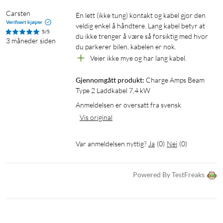
Carsten
En lett (ikke tung) kontakt og kabel gjør den 
Verifisert kjøper
veldig enkel å håndtere. Lang kabel betyr at 
5/5
du ikke trenger å være så forsiktig med hvor 
3 måneder siden
du parkerer bilen, kabelen er nok.
Veier ikke mye og har lang kabel.
Gjennomgått produkt:
Charge Amps Beam 
Type 2 Laddkabel 7,4 kW
Anmeldelsen er oversatt fra svensk
Vis original
Var anmeldelsen nyttig?
Ja
(
0
)
Nei
(
0
)
Powered By TestFreaks