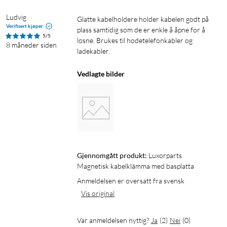
Ludvig
Glatte kabelholdere holder kabelen godt på 
Verifisert kjøper
plass samtidig som de er enkle å åpne for å 
5/5
løsne. Brukes til hodetelefonkabler og 
8 måneder siden
ladekabler.
Vedlagte bilder
Gjennomgått produkt:
Luxorparts 
Magnetisk kabelklämma med basplatta
Anmeldelsen er oversatt fra svensk
Vis original
Var anmeldelsen nyttig?
Ja
(
2
)
Nei
(
0
)