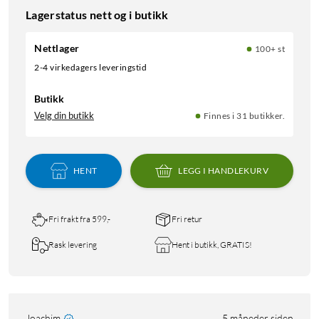
Lagerstatus nett og i butikk
Nettlager
100+ st
2-4 virkedagers leveringstid
Butikk
Velg din butikk
Finnes i 31 butikker.
HENT
LEGG I HANDLEKURV
Fri frakt fra 599,-
Fri retur
Rask levering
Hent i butikk, GRATIS!
Joachim
5 måneder siden