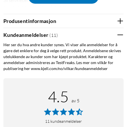
3x selvklebende festeputer
1x magnetisk base (selvklebende)
Produsentinformasjon
Kundeanmeldelser
(
11
)
Her ser du hva andre kunder synes. Vi viser alle anmeldelser for å
gjøre det enklere for deg å velge rett produkt. Anmeldelsene skrives
utelukkende av kunder som har kjøpt produktet. Karakterer og
anmeldelser administreres av TestFreaks. Les mer om vilkår for
publisering her www.kjell.com/no/vilkar/kundeanmeldelser
4.5
av 5
11
kundeanmeldelser