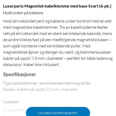
Luxorparts Magnetisk kabelklemme med base Svart (6-pk.)
Hold orden på kablene
Hold skrivebordet pent og kablene under kontroll med et sett
med magnetiske kabelklemmer. Tre av kabelholderne festes
rett på skrivebordet med en sterk selvklebende bakside, mens
de andre klikkes fast på den medfølgende magnetiske basen –
som også monteres med selvklebende puter. Med
magnetlokket åpner og stenger du raskt, og klemmene passer
kabler på opptil 7,5 mm i diameter – perfekt for både ladere og
datautstyr. Kabel ikke inkludert.
Spesifikasjoner
Type kabelklemmer: selvklebende med magnetlås
Passer: Kabler på opptil 7,5 mm i diameter
I pakken
6x kabeklemmer
LES MER OM PRODUKTET