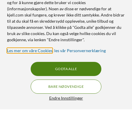
og for å kunne gjøre dette bruker vi cookies
(informasjonskapsler). Noen av disse er nødvendige for at
kjell.com skal fungere, og krever ikke ditt samtykke. Andre bidrar
til at du skal få en skreddersydd opplevelse, unike tilbud og
tilpassede annonser. Ved å klikke på "Godta alle" godkjenner du
bruk av slike cookies. Du kan også velge hvilke cookies du vil
godkjenne, via lenken "Endre innstillinger".
Les mer om våre Cookies
,
les vår Personvernerklæring
GODTA ALLE
BARE NØDVENDIGE
Endre Innstillinger
Luxorparts Magnetisk kabelklemme med base Svart (6-pk.)
79,90
4.5/5