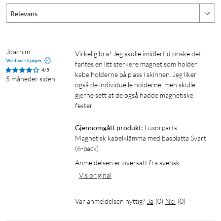
Relevans
Joachim
Virkelig bra! Jeg skulle imidlertid ønske det 
Verifisert kjøper
fantes en litt sterkere magnet som holder 
4/5
kabelholderne på plass i skinnen. Jeg liker 
5 måneder siden
også de individuelle holderne, men skulle 
gjerne sett at de også hadde magnetiske 
fester.
Gjennomgått produkt:
Luxorparts 
Magnetisk kabelklämma med basplatta Svart 
(6-pack)
Anmeldelsen er oversatt fra svensk
Vis original
Var anmeldelsen nyttig?
Ja
(
0
)
Nei
(
0
)