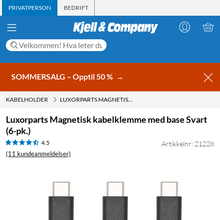
PRIVATPERSON
BEDRIFT
SOMMERSALG – Opptil 50 %
→
KABELHOLDER
LUXORPARTS MAGNETISK KABELKLEMME MED BASE SVART (6-PK.)
Luxorparts Magnetisk kabelklemme med base Svart
(6-pk.)
4.5
Artikkelnr: 21228
(11 kundeanmeldelser)