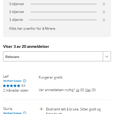
3 stjerner
0
2 stjerner
0
1 stjerne
0
Klikk her ovenfor for å filtrere
Viser 3 av 20 anmeldelser
Relevans
Leif
Fungerer greitt.
Verifisert kjøper
5/5
Var anmeldelsen nyttig?
Ja
(
0
)
Nei
(
0
)
2 måneder siden
Sturla
Ekstremt lett å bruke, Sitter godt og 
Verifisert kjøper
føles trygt