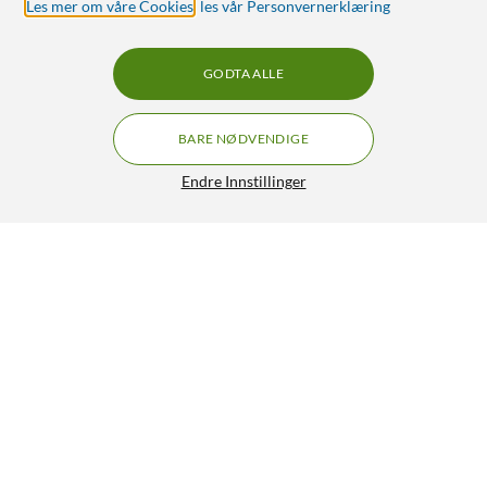
Les mer om våre Cookies
,
les vår Personvernerklæring
GODTA ALLE
BARE NØDVENDIGE
Endre Innstillinger
Wago 221-413 Toppklemme med 3 tilkoblinger 12-pk.
129,90
5/5
HENT
LEGG I HANDLEKURV