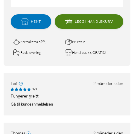
HENT
LEGG I HANDLEKURV
Fri frakt fra 599,-
Fri retur
Rask levering
Hent i butikk, GRATIS!
Leif
2 måneder siden
5/5
Fungerer greitt.
Gå til kundeanmeldelsen
Thomas
2 måneder siden