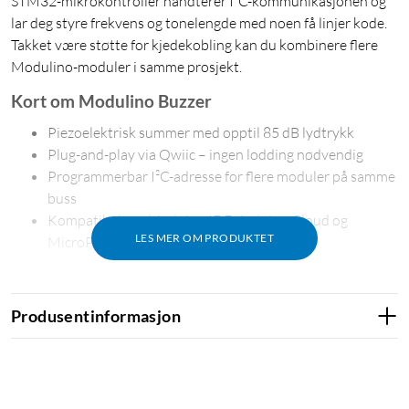
STM32-mikrokontroller håndterer I²C-kommunikasjonen og
lar deg styre frekvens og tonelengde med noen få linjer kode.
Takket være støtte for kjedekobling kan du kombinere flere
Modulino-moduler i samme prosjekt.
Kort om Modulino Buzzer
Piezoelektrisk summer med opptil 85 dB lydtrykk
Plug-and-play via Qwiic – ingen lodding nødvendig
Programmerbar I²C-adresse for flere moduler på samme
buss
Kompatibel med Arduino IDE, Arduino Cloud og
LES MER OM PRODUKTET
MicroPython
Produsentinformasjon
Hørbar tilbakemelding for prosjektene dine
Modulino Buzzer bygger på en PKLCS1212E4001-R1 piezo
som styres av en STM32C011F4-mikrokontroller. Du angir
frekvens og varighet i koden, og modulen genererer alt fra