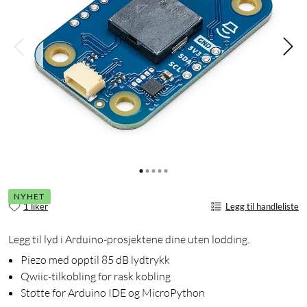
NYHET
1 liker
Legg til handleliste
Legg til lyd i Arduino-prosjektene dine uten lodding.
Piezo med opptil 85 dB lydtrykk
Qwiic-tilkobling for rask kobling
Støtte for Arduino IDE og MicroPython