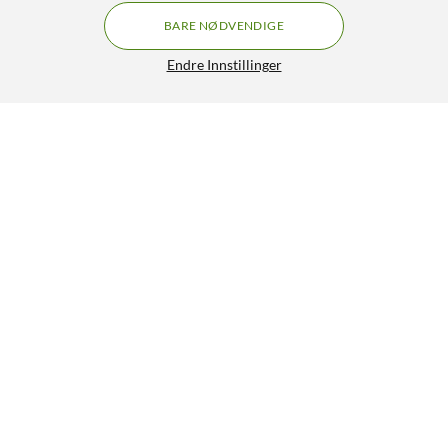
BARE NØDVENDIGE
Endre Innstillinger
Arduino Modulino Buzzer
89,-
HENT
LEGG I HANDLEKURV
Lignende produkter