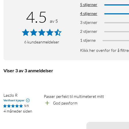
5 stjerner
4.5
4 stjerner
av 5
3 stjerner
2 stjerner
1 stjerne
6
kundeanmeldelser
Klikk her ovenfor for å filtre
Viser 3 av 3 anmeldelser
Laszlo R
Passer perfekt til multimeteret mitt
Verifisert kjøper
God passform
5/5
4 måneder siden