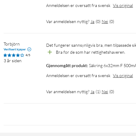
Anmeldelsen er oversatt fra svensk
Vis original
Var anmeldelsen nyttig?
Ja
(
0
)
Nei
(
0
)
Torbjörn
Det fungerer sannsynligvis bra, men tilpassede s
Verifisert kjøper
Bra for de som har rettighetshaveren.
4/5
3 år siden
Gjennomgått produkt:
Säkring 6x32mm F 500m
Anmeldelsen er oversatt fra svensk
Vis original
Var anmeldelsen nyttig?
Ja
(
1
)
Nei
(
0
)