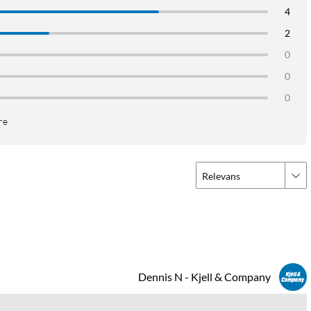
4
2
0
0
0
re
Relevans
Dennis N - Kjell & Company