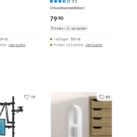
3.5
(3 kundeanmeldelser)
79
90
Finnes i 3 varianter
0+ st
Nettlager
:
50+ st
ikker.
Velg butikk
Finnes i 13 butikker.
Velg butikk
19
83