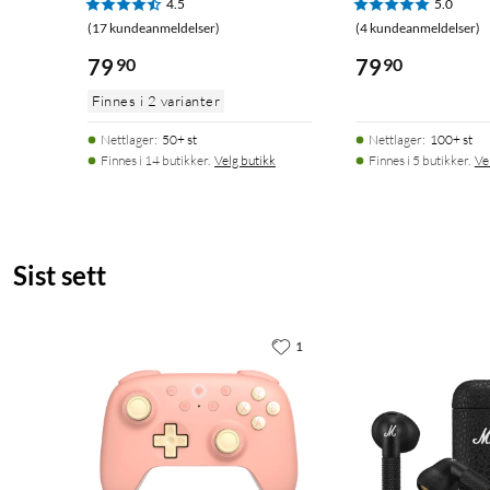
4.5
5.0
(17 kundeanmeldelser)
(4 kundeanmeldelser)
79
90
79
90
Finnes i 2 varianter
Nettlager
:
50+ st
Nettlager
:
100+ st
Finnes i 14 butikker.
Velg butikk
Finnes i 5 butikker.
Ve
Sist sett
1