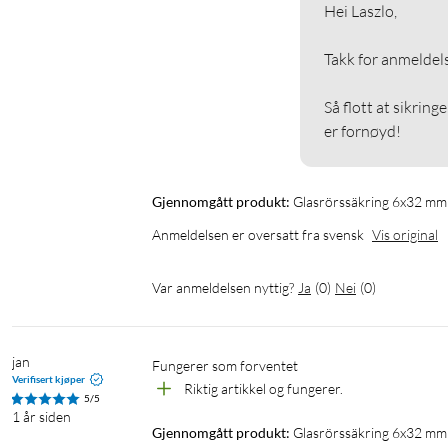
Hei Laszlo,

Takk for anmeldels
Så flott at sikring
er fornøyd!
Gjennomgått produkt:
Glasrörssäkring 6x32 mm
Anmeldelsen er oversatt fra svensk
Vis original
Var anmeldelsen nyttig?
Ja
(
0
)
Nei
(
0
)
jan
Fungerer som forventet
Verifisert kjøper
Riktig artikkel og fungerer.
5/5
1 år siden
Gjennomgått produkt:
Glasrörssäkring 6x32 mm