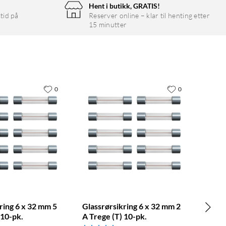
Hent i butikk, GRATIS!
tid på
Reserver online – klar til henting etter
15 minutter
0
0
ring 6 x 32 mm 5
Glassrørsikring 6 x 32 mm 2
 10-pk.
A Trege (T) 10-pk.