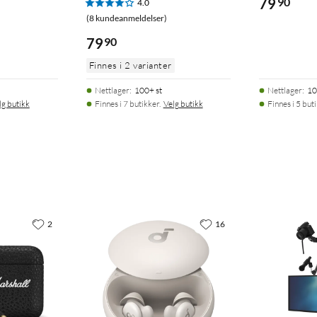
79
90
4.0
(8 kundeanmeldelser)
79
90
Finnes i 2 varianter
Nettlager
:
100+ st
Nettlager
:
10
lg butikk
Finnes i 7 butikker.
Velg butikk
Finnes i 5 but
2
16