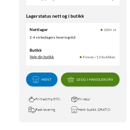
Lagerstatus nett og i butikk
Nettlager
100+ st
2-4 virkedagers leveringstid
Butikk
Velg din butikk
Finnes i 13 butikker.
HENT
LEGG I HANDLEKURV
Fri frakt fra 599,-
Fri retur
Rask levering
Hent i butikk, GRATIS!