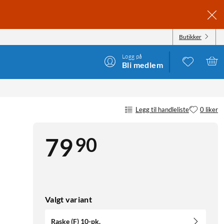
Butikker
Logg på
Bli medlem
Legg til handleliste
0 liker
90
79
Valgt variant
Raske (F) 10-pk.