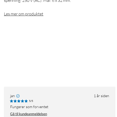
spenning: 250 V (AC). Mål: 6 x 32 mm.
Les mer om produktet
jan
1 år siden
5/5
Fungerer som forventet
Gå til kundeanmeldelsen