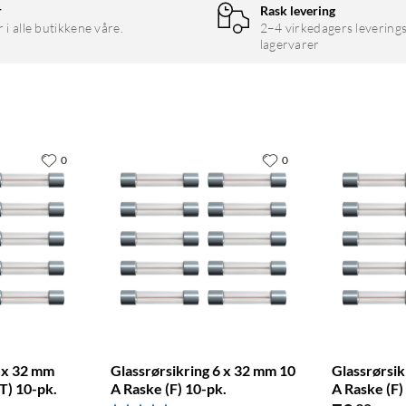
r
Rask levering
r i alle butikkene våre.
2–4 virkedagers leverings
lagervarer
0
0
6 x 32 mm
Glassrørsikring 6 x 32 mm 10
Glassrørsik
(T) 10-pk.
A Raske (F) 10-pk.
A Raske (F)