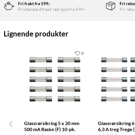
Fri frakt fra 599,-
Fri retu
Fri standardfrakt ved kjøp fra 599,-
Fri retu
Lignende produkter
0
Glassrørsikring 5 x 20 mm
Glassrørsikring 
500 mA Raske (F) 10-pk.
6,3 A treg Trege 