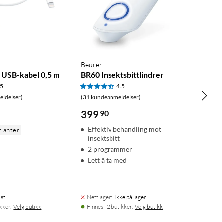
Beurer
il USB-kabel 0,5 m
BR60 Insektsbittlindrer
.5
4.5
ldelser)
(31 kundeanmeldelser)
399
90
Effektiv behandling mot
rianter
insektsbitt
2 programmer
Lett å ta med
 st
Nettlager
:
Ikke på lager
ikker.
Velg butikk
Finnes i 2 butikker.
Velg butikk