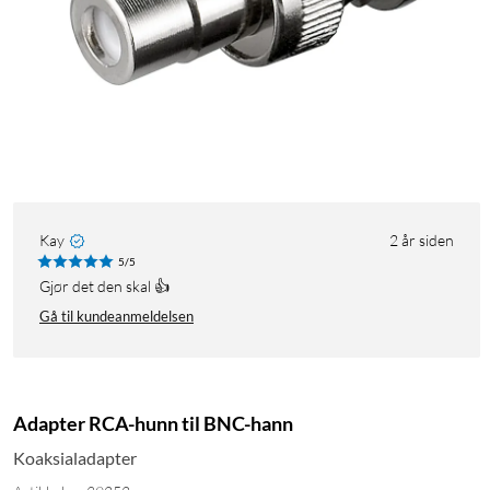
Kay
2 år siden
5/5
Gjør det den skal 👍
Gå til kundeanmeldelsen
Adapter RCA-hunn til BNC-hann
Koaksialadapter