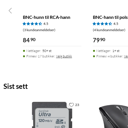
BNC-hunn til RCA-hann
BNC-hann til pol
4.5
4.5
(3 kundeanmeldelser)
(4 kundeanmeldelser)
84
90
79
90
Nettlager
:
50+ st
Nettlager
:
1+ st
Finnes i 17 butikker.
Velg butikk
Finnes i 4 butikker.
Ve
Sist sett
23