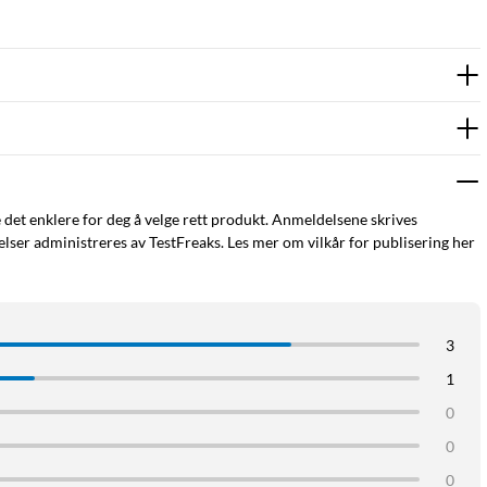
e det enklere for deg å velge rett produkt. Anmeldelsene skrives
ser administreres av TestFreaks. Les mer om vilkår for publisering her
3
1
0
0
0