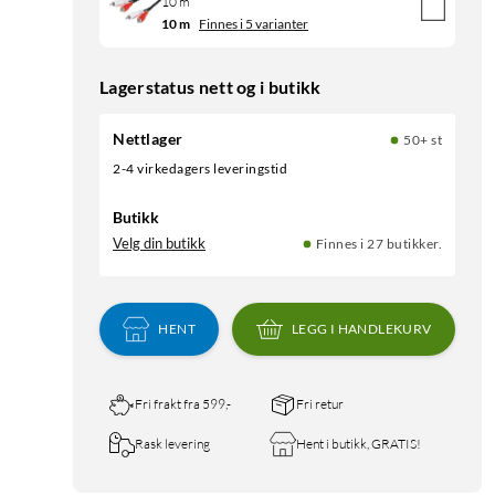
10 m
10 m
Finnes i 5 varianter
Lagerstatus nett og i butikk
Nettlager
50+ st
2-4 virkedagers leveringstid
Butikk
Velg din butikk
Finnes i 27 butikker.
HENT
LEGG I HANDLEKURV
Fri frakt fra 599,-
Fri retur
Rask levering
Hent i butikk, GRATIS!