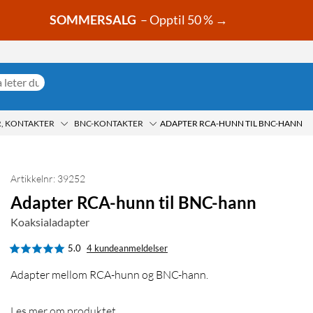
SOMMERSALG
– Opptil 50 % →
, KONTAKTER
BNC-KONTAKTER
ADAPTER RCA-HUNN TIL BNC-HANN
Artikkelnr: 39252
Adapter RCA-hunn til BNC-hann
Koaksialadapter
5.0
4 kundeanmeldelser
Adapter mellom RCA-hunn og BNC-hann.
Les mer om produktet