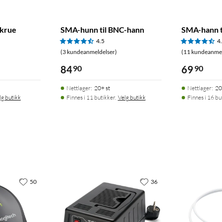
skrue
SMA-hunn til BNC-hann
SMA-hann t
4.5
4
(3 kundeanmeldelser)
(11 kundeanmel
84
90
69
90
Nettlager
:
20+ st
Nettlager
:
20
lg butikk
Finnes i 11 butikker.
Velg butikk
Finnes i 16 bu
50
36