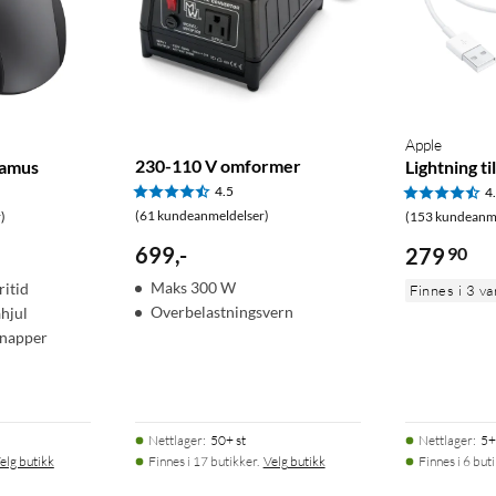
Apple
230-110 V omformer
tamus
Lightning t
4.5
4
(61 kundeanmeldelser)
)
(153 kundeanme
699
,
-
279
90
Maks 300 W
ritid
Finnes i 3 va
Overbelastningsvern
hjul
knapper
Nettlager
:
50+ st
Nettlager
:
5+
elg butikk
Finnes i 17 butikker.
Velg butikk
Finnes i 6 but