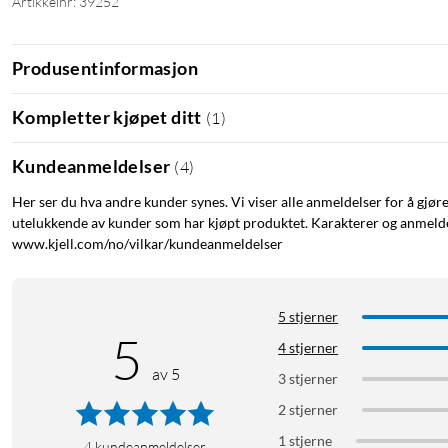
Artikkelnr: 39252
Produsentinformasjon
Kompletter kjøpet ditt
(
1
)
Kundeanmeldelser
(
4
)
Her ser du hva andre kunder synes. Vi viser alle anmeldelser for å gjør
utelukkende av kunder som har kjøpt produktet. Karakterer og anmeldel
www.kjell.com/no/vilkar/kundeanmeldelser
5 stjerner
5
4 stjerner
av 5
3 stjerner
2 stjerner
1 stjerne
4
kundeanmeldelser