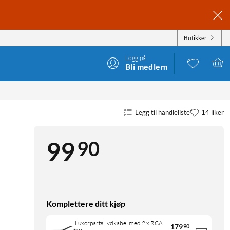
Butikker
Logg på
Bli medlem
Legg til handleliste
14 liker
90
99
Komplettere ditt kjøp
Luxorparts Lydkabel med 2 x RCA
179
90