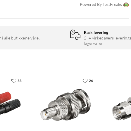
Powered By TestFreaks
r
Rask levering
r i alle butikkene våre.
2–4 virkedagers leverings
lagervarer
33
26