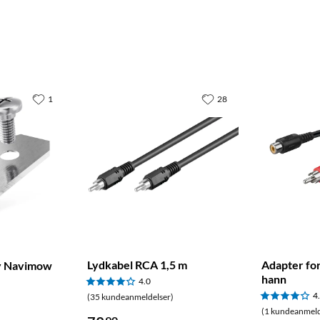
1
28
Lydkabel RCA 1,5 m
Adapter fo
ay Navimow
hann
4.0
4
(35 kundeanmeldelser)
(1 kundeanmeld