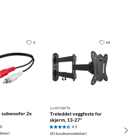
4
64
Luxorparts
r subwoofer 2x
Treleddet veggfeste for
skjerm, 13-27"
.0
4.5
elser)
(85 kundeanmeldelser)