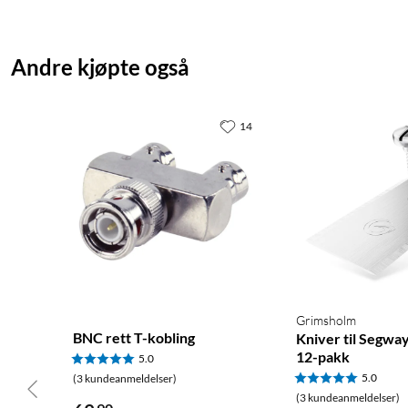
Andre kjøpte også
14
Grimsholm
BNC rett T-kobling
Kniver til Segw
12-pakk
5.0
5.0
(3 kundeanmeldelser)
(3 kundeanmeldelser)