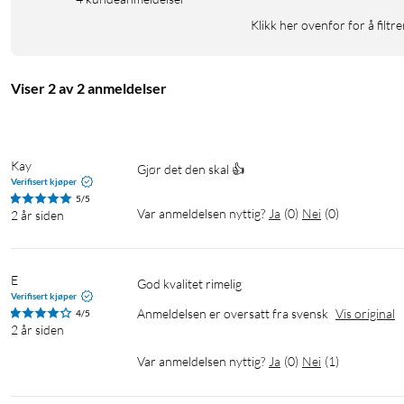
Klikk her ovenfor for å filtre
Viser 2 av 2 anmeldelser
Kay
Gjør det den skal 👍
Verifisert kjøper
5/5
Var anmeldelsen nyttig?
Ja
(
0
)
Nei
(
0
)
2 år siden
E
God kvalitet rimelig
Verifisert kjøper
Anmeldelsen er oversatt fra svensk
Vis original
4/5
2 år siden
Var anmeldelsen nyttig?
Ja
(
0
)
Nei
(
1
)