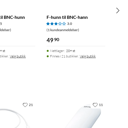
il BNC-hunn
F-hunn til BNC-hann
.5
3.0
delser)
(1 kundeanmeldelser)
49
90
+ st
Nettlager
:
20+ st
tikker.
Velg butikk
Finnes i 21 butikker.
Velg butikk
21
11