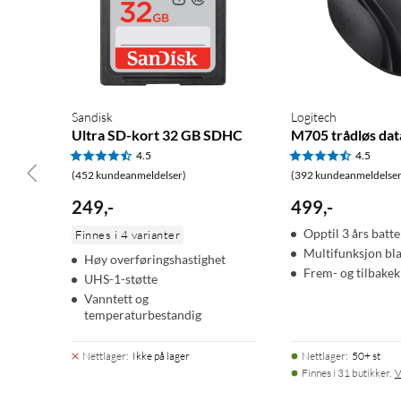
Sandisk
Logitech
Ultra SD-kort 32 GB SDHC
M705 trådløs da
4.5
4.5
(452 kundeanmeldelser)
(392 kundeanmeldelser
249
,
-
499
,
-
Opptil 3 års batte
Finnes i 4 varianter
Multifunksjon bla
Høy overføringshastighet
Frem- og tilbake
UHS-1-støtte
Vanntett og
temperaturbestandig
Nettlager
:
Ikke på lager
Nettlager
:
50+ st
Finnes i 31 butikker.
V