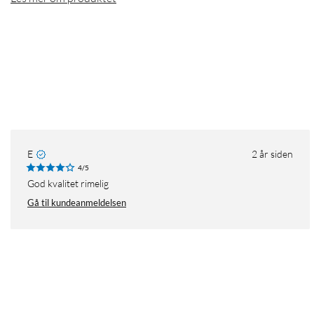
E
2 år siden
4/5
God kvalitet rimelig
Gå til kundeanmeldelsen