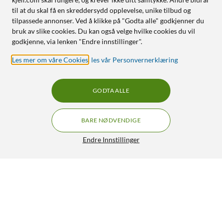
til at du skal få en skreddersydd opplevelse, unike tilbud og
tilpassede annonser. Ved å klikke på "Godta alle" godkjenner du
bruk av slike cookies. Du kan også velge hvilke cookies du vil
godkjenne, via lenken "Endre innstillinger".
Les mer om våre Cookies
,
les vår Personvernerklæring
GODTA ALLE
BARE NØDVENDIGE
Endre Innstillinger
BNC hann loddekontakt metall
59,90
HENT
LEGG I HANDLEKURV