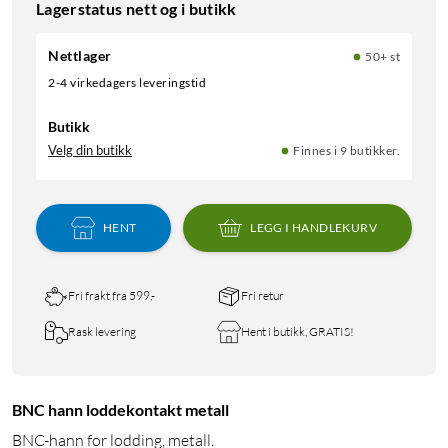
Lagerstatus nett og i butikk
Nettlager
50+ st
2-4 virkedagers leveringstid
Butikk
Velg din butikk
Finnes i 9 butikker.
HENT
LEGG I HANDLEKURV
Fri frakt fra 599,-
Fri retur
Rask levering
Hent i butikk, GRATIS!
BNC hann loddekontakt metall
BNC-hann for lodding, metall.