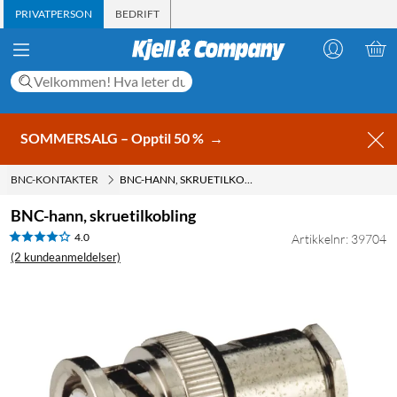
PRIVATPERSON
BEDRIFT
SOMMERSALG – Opptil 50 %
→
BNC-KONTAKTER
BNC-HANN, SKRUETILKOBLING
BNC-hann, skruetilkobling
4.0
Artikkelnr: 39704
(2 kundeanmeldelser)