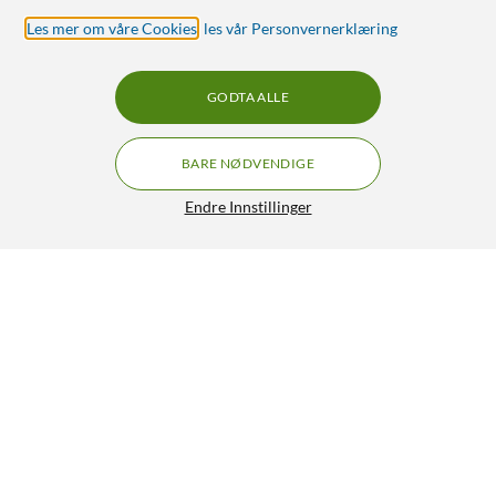
Les mer om våre Cookies
,
les vår Personvernerklæring
GODTA ALLE
BARE NØDVENDIGE
Endre Innstillinger
BNC rett T-kobling
69,90
5/5
HENT
LEGG I HANDLEKURV