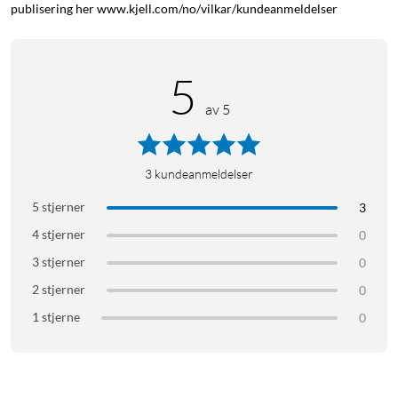
publisering her www.kjell.com/no/vilkar/kundeanmeldelser
5
av 5
3
kundeanmeldelser
5 stjerner
3
4 stjerner
0
3 stjerner
0
2 stjerner
0
1 stjerne
0