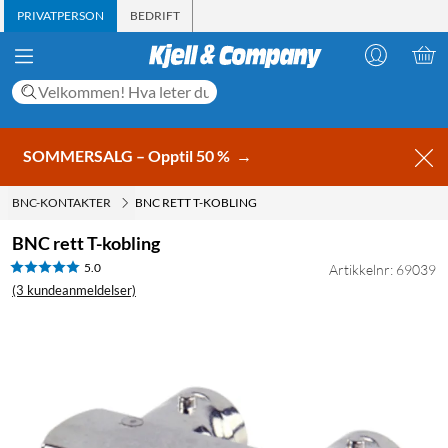
PRIVATPERSON
BEDRIFT
SOMMERSALG – Opptil 50 %
→
BNC-KONTAKTER
BNC RETT T-KOBLING
BNC rett T-kobling
5.0
Artikkelnr: 69039
(3 kundeanmeldelser)