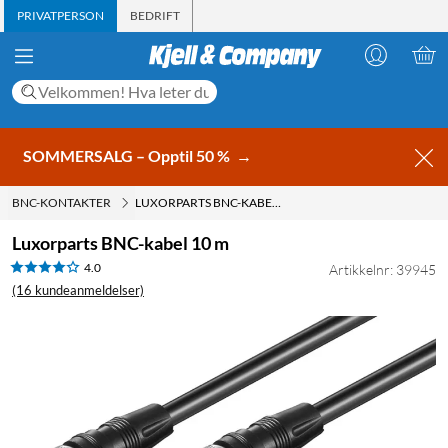
PRIVATPERSON
BEDRIFT
SOMMERSALG – Opptil 50 %
→
BNC-KONTAKTER
LUXORPARTS BNC-KABEL 10 M
Luxorparts BNC-kabel 10 m
4.0
Artikkelnr: 39945
(16 kundeanmeldelser)