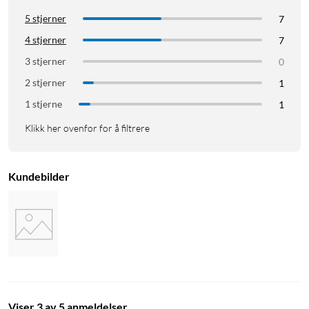
5 stjerner
7
4 stjerner
7
3 stjerner
0
2 stjerner
1
1 stjerne
1
Klikk her ovenfor for å filtrere
Kundebilder
Viser 3 av 5 anmeldelser