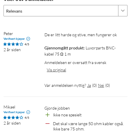
Relevans
Peter
De er litt harde og stive, men fungerer ok
Verifisert kjøper
4/5
Gjennomgått produkt:
Luxorparts BNC-
2 år siden
kabel 75 Ω 1 m
Anmeldelsen er oversatt fra svensk
Vis original
Var anmeldelsen nyttig?
Ja
(
0
)
Nei
(
0
)
Mikael
Gjorde jobben
Verifisert kjøper
Ikke noe spesielt
4/5
2 år siden
Det skal være lange 50 ohm kabler også. 
Ikke bare 75 ohm.