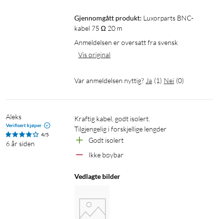
Gjennomgått produkt:
Luxorparts BNC-
kabel 75 Ω 20 m
Anmeldelsen er oversatt fra svensk
Vis original
Var anmeldelsen nyttig?
Ja
(
1
)
Nei
(
0
)
Aleks
Kraftig kabel, godt isolert.

Verifisert kjøper
Tilgjengelig i forskjellige lengder
4/5
Godt isolert
6 år siden
Ikke bøybar
Vedlagte bilder