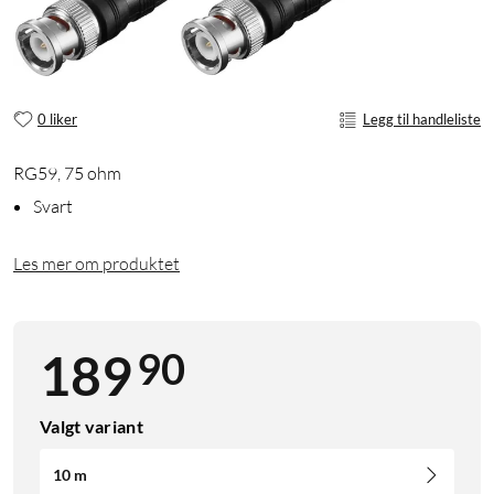
0 liker
Legg til handleliste
RG59, 75 ohm
Svart
Les mer om produktet
90
189
Valgt variant
10 m