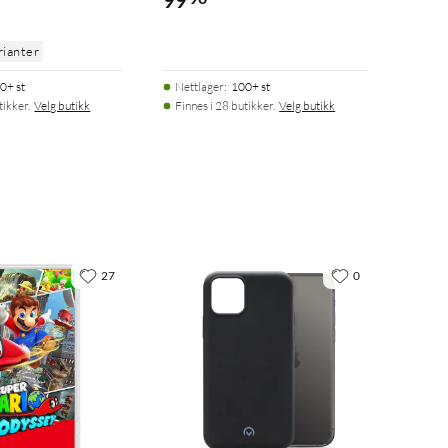
99
rianter
0+ st
Nettlager
:
100+ st
tikker.
Velg butikk
Finnes i 28 butikker.
Velg butikk
27
0