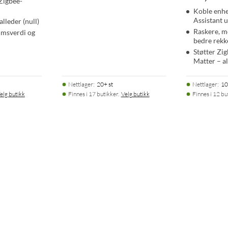
Zigbee-
Koble enhe
Assistant 
lleder (null)
Raskere, m
umsverdi og
bedre rekk
Støtter Zi
Matter – al
Nettlager
:
20+ st
Nettlager
:
10
elg butikk
Finnes i 17 butikker.
Velg butikk
Finnes i 12 bu