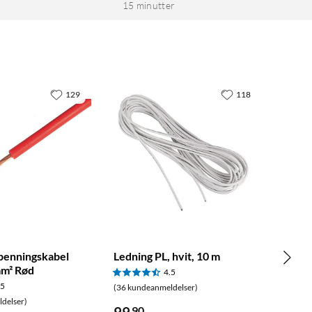
15 minutter
129
118
penningskabel
Ledning PL, hvit, 10 m
mm² Rød
4.5
.5
(36 kundeanmeldelser)
delser)
90