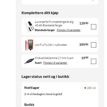
Komplettere ditt kjøp
Luxorparts Krympeslangeutvalg,
139
90
40 stk Blandede farger
Blandede farger
Finnes i 3 varianter
399
90
Uni-T UT125C Multimeter
19
90
Krokodilleklemme 27 mm Svart
Svart
Finnes i 2 varianter
Lagerstatus nett og i butikk
Nettlager
20+ st
2-4 virkedagers leveringstid
Butikk