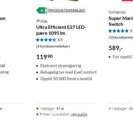
(PRODUKTDATABLAD)
Nintendo
fon
Super Mari
Philips
Switch
Ultra Efficient E27 LED-
5
pære 1095 lm
(10 kundeanmel
4.5
(6 kundeanmeldelser)
589
,
-
119
90
For opptil 
ogi
Ekstremt strømgjerrig
mping
Behagelig lys med EyeComfort
Opptil 50 000 timers levetid
er
Nettlager
:
5+ st
Nettlager
:
Ik
Finnes i 11 butikker.
Velg butikk