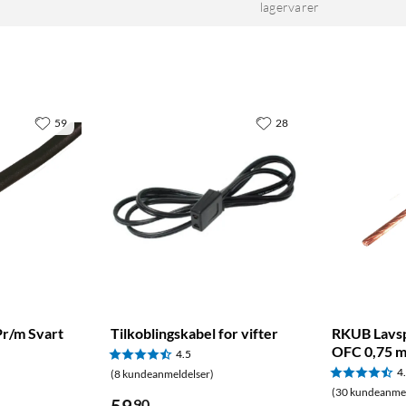
e i alle skalaer og laboratorieoppstillinger. Tverrsnittet 0,14
lagervarer
.
59
28
Pr/m Svart
Tilkoblingskabel for vifter
RKUB Lavs
OFC 0,75 
4.5
4
(8 kundeanmeldelser)
(30 kundeanmel
90