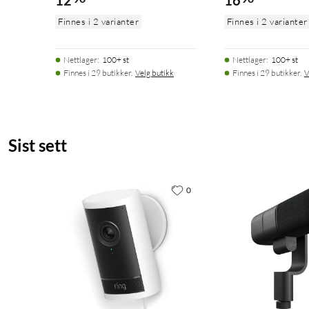
12
16
Finnes i 2 varianter
Finnes i 2 varianter
Nettlager
:
100+ st
Nettlager
:
100+ st
Finnes i 29 butikker.
Velg butikk
Finnes i 29 butikker.
V
Sist sett
0