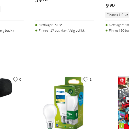
59
9
90
Finnes i 2 va
Nettlager
:
5+ st
Nettlager
:
10
elg butikk
Finnes i 17 butikker.
Velg butikk
Finnes i 30 bu
0
1