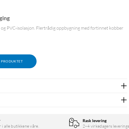
ging
og PVC-isolasjon. Flertrådig oppbygning med fortinnet kobber
M PRODUKTET
ekte. Den smale ytre diameteren på 1,1 mm gjør den lett å trekke
r
Rask levering
r i alle butikkene våre.
2–4 virkedagers leverings