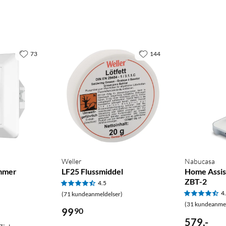
73
144
Weller
Nabucasa
mmer
LF25 Flussmiddel
Home Assis
ZBT-2
4.5
4
(71 kundeanmeldelser)
(31 kundeanmel
99
90
579
,
-