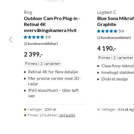
Ring
Logitech C
Outdoor Cam Pro Plug-in -
Blue Sona Mikro
Retinal 4K
Graphite
overvåkingskamera Hvit
5.0
5.0
(2 kundeanmeldelser)
(2 kundeanmeldelser)
4 190
,
-
2 399
,
-
Finnes i 2 varianter
Finnes i 2 varianter
ClearAmp-teknol
Retinal 4K for flere detaljer
Innebygd støtde
Mer presise varsler med 3D-
Diskret design
radar
IP65-klassifisert – tåler tøft
vær
Nettlager
:
100+ st
Nettlager
:
Ikke på lag
Finnes i 16 butikker.
Velg butikk