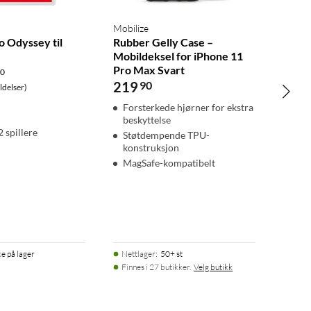
Mobilize
o Odyssey til
Rubber Gelly Case –
Mobildeksel for iPhone 11
Pro Max Svart
.0
219
90
delser)
Forsterkede hjørner for ekstra
beskyttelse
2 spillere
Støtdempende TPU-
konstruksjon
MagSafe-kompatibelt
ke på lager
Nettlager
:
50+ st
Finnes i 27 butikker.
Velg butikk