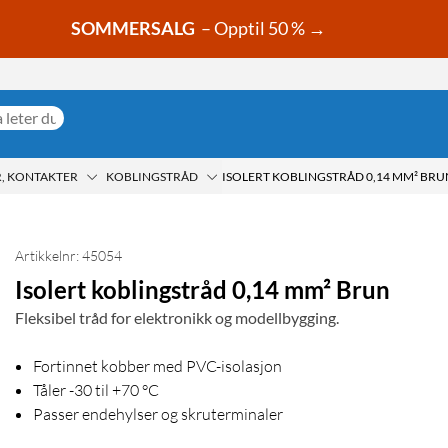
SOMMERSALG
– Opptil 50 % →
, KONTAKTER
KOBLINGSTRÅD
ISOLERT KOBLINGSTRÅD 0,14 MM² BRU
Artikkelnr: 45054
Isolert koblingstråd 0,14 mm² Brun
Fleksibel tråd for elektronikk og modellbygging.
Fortinnet kobber med PVC-isolasjon
Tåler -30 til +70 °C
Passer endehylser og skruterminaler