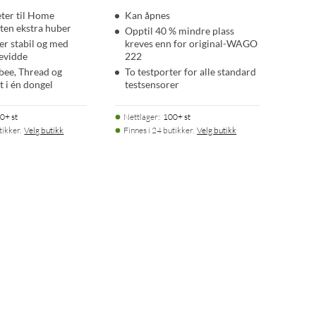
ter til Home
Kan åpnes
uten ekstra huber
Opptil 40 % mindre plass
er stabil og med
kreves enn for original-WAGO
evidde
222
gbee, Thread og
To testporter for alle standard
t i én dongel
testsensorer
0+ st
Nettlager
:
100+ st
tikker.
Velg butikk
Finnes i 24 butikker.
Velg butikk