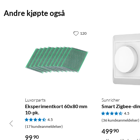
Andre kjøpte også
120
Luxorparts
Sunricher
Eksperimentkort 60x80 mm
Smart Zigbee-di
10-pk.
4.5
4.5
(36 kundeanmeldelser)
(17 kundeanmeldelser)
499
90
99
90