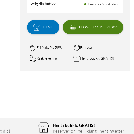
Velg din butikk
Finnes i 6 butikker.
HENT
LEGG I HANDLEKURV
Fri frakt fra 599,-
Fri retur
Rask levering
Hent i butikk, GRATIS!
Hent i butikk, GRATIS!
tid på
Reserver online – klar til henting etter