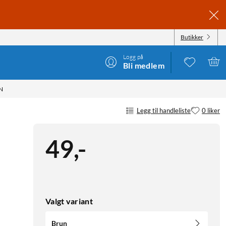
Butikker
Logg på
Bli medlem
N
Legg til handleliste
0 liker
49
,
-
Valgt variant
Brun