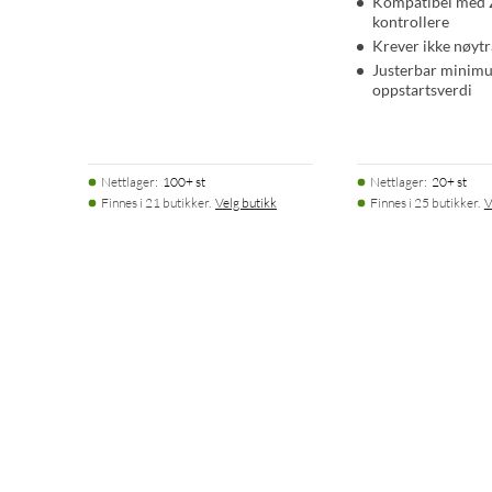
Kompatibel med 
kontrollere
Krever ikke nøytra
Justerbar minim
oppstartsverdi
Nettlager
:
100+ st
Nettlager
:
20+ st
Finnes i 21 butikker.
Velg butikk
Finnes i 25 butikker.
V