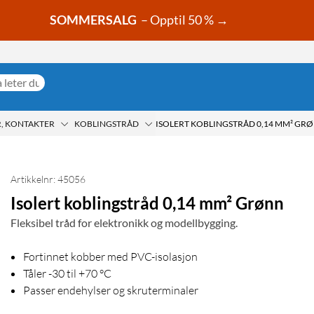
SOMMERSALG
– Opptil 50 % →
, KONTAKTER
KOBLINGSTRÅD
ISOLERT KOBLINGSTRÅD 0,14 MM² GR
Artikkelnr: 45056
Isolert koblingstråd 0,14 mm² Grønn
Fleksibel tråd for elektronikk og modellbygging.
Fortinnet kobber med PVC-isolasjon
Tåler -30 til +70 °C
Passer endehylser og skruterminaler