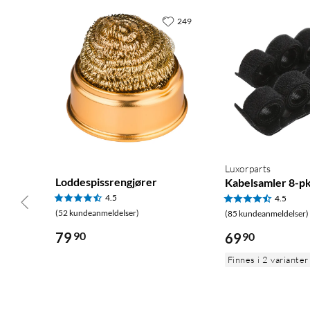
249
Luxorparts
Loddespissrengjører
Kabelsamler 8-pk
4.5
4.5
(52 kundeanmeldelser)
(85 kundeanmeldelser)
79
90
69
90
Finnes i 2 varianter