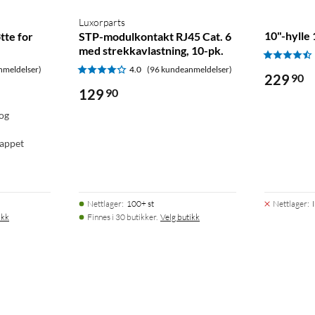
Luxorparts
10"-hylle 
te for
STP-modulkontakt RJ45 Cat. 6
med strekkavlastning, 10-pk.
nmeldelser)
4.0
(96 kundeanmeldelser)
229
90
129
90
 og
lappet
Nettlager
:
100+ st
Nettlager
:
ikk
Finnes i 30 butikker.
Velg butikk