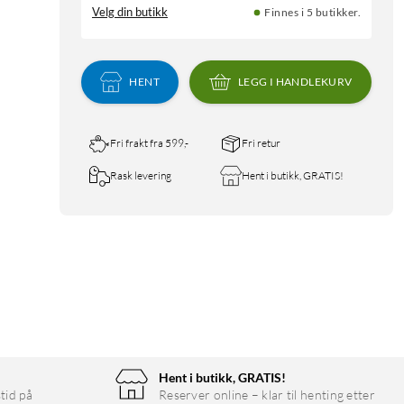
Velg din butikk
Finnes i 5 butikker.
HENT
LEGG I HANDLEKURV
Fri frakt fra 599,-
Fri retur
Rask levering
Hent i butikk, GRATIS!
Hent i butikk, GRATIS!
tid på
Reserver online – klar til henting etter