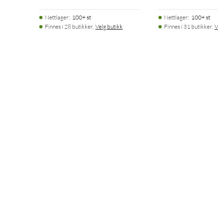
Nettlager
:
100+ st
Nettlager
:
100+ st
Finnes i 28 butikker.
Velg butikk
Finnes i 31 butikker.
V