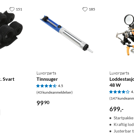
151
185
Luxorparts
Luxorparts
. Svart
Tinnsuger
Loddestasjo
48 W
4.5
4
(43 kundeanmeldelser)
(147 kundeanme
99
90
699
,
-
Startpakke
Kraftig lo
Justerbar 