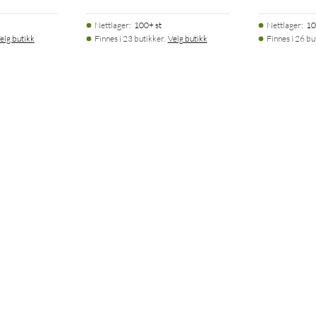
Nettlager
:
100+ st
Nettlager
:
10
elg butikk
Finnes i 23 butikker.
Velg butikk
Finnes i 26 bu