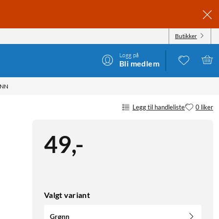
Butikker
Logg på
Bli medlem
ØNN
Legg til handleliste
0 liker
49
,
-
Valgt variant
Grønn