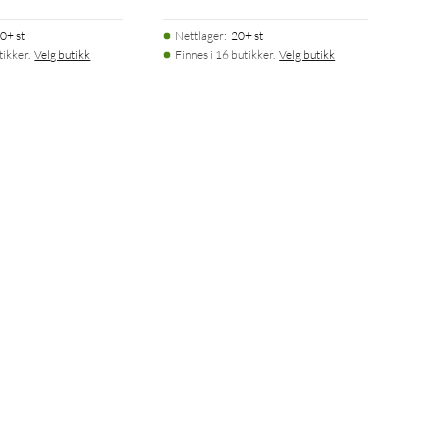
0+ st
Nettlager
:
20+ st
tikker.
Velg butikk
Finnes i 16 butikker.
Velg butikk