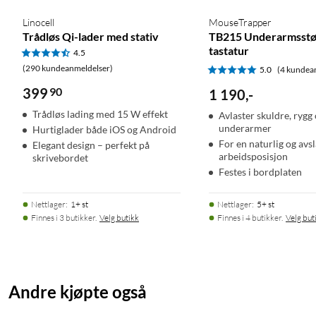
Linocell
MouseTrapper
Trådløs Qi-lader med stativ
TB215 Underarmsstøt
tastatur
4.5
(290 kundeanmeldelser)
5.0
(4 kundea
399
90
1 190
,
-
Trådløs lading med 15 W effekt
Avlaster skuldre, rygg
underarmer
Hurtiglader både iOS og Android
For en naturlig og avs
Elegant design – perfekt på
arbeidsposisjon
skrivebordet
Festes i bordplaten
Nettlager
:
1+ st
Nettlager
:
5+ st
Finnes i 3 butikker.
Velg butikk
Finnes i 4 butikker.
Velg but
Andre kjøpte også