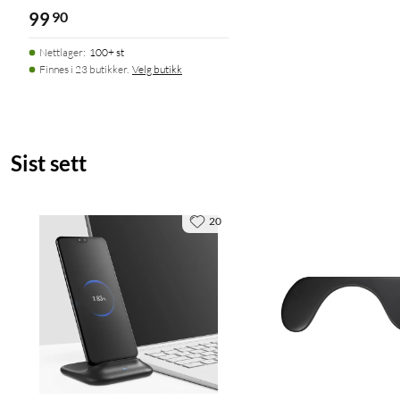
99
90
Nettlager
:
100+ st
Finnes i 23 butikker.
Velg butikk
Sist sett
20