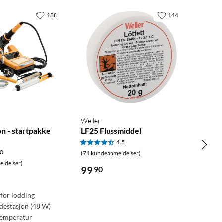
188
144
Weller
n - startpakke
LF25 Flussmiddel
4.5
.0
(71 kundeanmeldelser)
ldelser)
99
90
 for lodding
ddestasjon (48 W)
temperatur