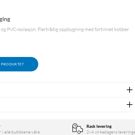
ging
og PVC-isolasjon. Flertrådig oppbygning med fortinnet kobber
M PRODUKTET
ekte. Den smale ytre diameteren på 1,1 mm gjør den lett å trekke
r
Rask levering
r i alle butikkene våre.
2–4 virkedagers leverings