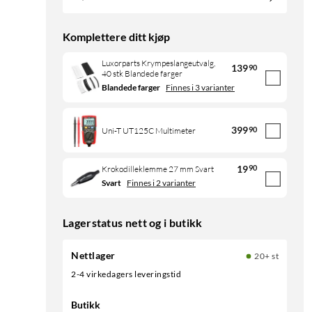
Komplettere ditt kjøp
Luxorparts Krympeslangeutvalg,
139
90
40 stk Blandede farger
Blandede farger
Finnes i 3 varianter
399
90
Uni-T UT125C Multimeter
19
90
Krokodilleklemme 27 mm Svart
Svart
Finnes i 2 varianter
Lagerstatus nett og i butikk
Nettlager
20+ st
2-4 virkedagers leveringstid
Butikk