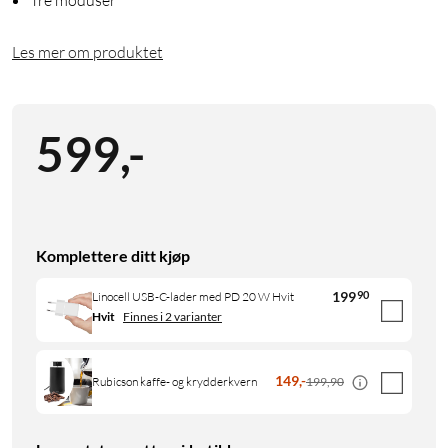
Les mer om produktet
599
,
-
Komplettere ditt kjøp
199
90
Linocell USB-C-lader med PD 20 W Hvit
Hvit
Finnes i 2 varianter
149
,
-
199,90
Rubicson kaffe- og krydderkvern