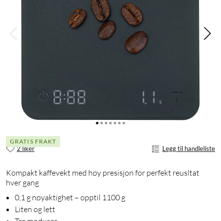
GRATIS FRAKT
2 liker
Legg til handleliste
Kompakt kaffevekt med høy presisjon for perfekt reusltat
hver gang
0,1 g nøyaktighet – opptil 1100 g
Liten og lett
Tre moduser