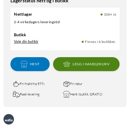
Lagerstatus nett og i butikk
Nettlager
100+ st
2-4 virkedagers leveringstid
Butikk
Velg din butikk
Finnes i 6 butikker.
HENT
LEGG I HANDLEKURV
Fri frakt fra 599,-
Fri retur
Rask levering
Hent i butikk, GRATIS!