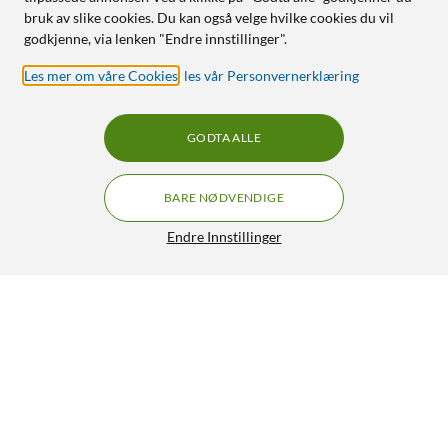
bruk av slike cookies. Du kan også velge hvilke cookies du vil
godkjenne, via lenken "Endre innstillinger".
Les mer om våre Cookies
,
les vår Personvernerklæring
GODTA ALLE
BARE NØDVENDIGE
Endre Innstillinger
Wilfa Uni Mini scale
GRATIS FRAKT
599,-
HENT
LEGG I HANDLEKURV