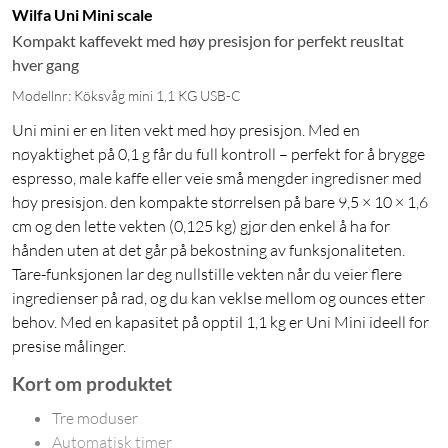
Wilfa Uni Mini scale
Kompakt kaffevekt med høy presisjon for perfekt reusltat
hver gang
Modellnr: Köksvåg mini 1,1 KG USB-C
Uni mini er en liten vekt med høy presisjon. Med en
nøyaktighet på 0,1 g får du full kontroll – perfekt for å brygge
espresso, male kaffe eller veie små mengder ingredisner med
høy presisjon. den kompakte størrelsen på bare 9,5 × 10 × 1,6
cm og den lette vekten (0,125 kg) gjør den enkel å ha for
hånden uten at det går på bekostning av funksjonaliteten.
Tare-funksjonen lar deg nullstille vekten når du veier flere
ingredienser på rad, og du kan veklse mellom og ounces etter
behov. Med en kapasitet på opptil 1,1 kg er Uni Mini ideell for
presise målinger.
Kort om produktet
Tre moduser
Automatisk timer