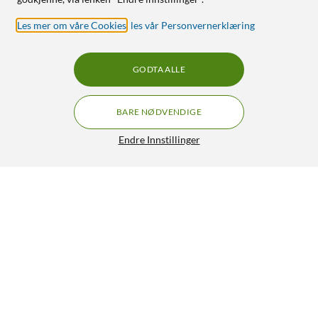
Les mer om våre Cookies
,
les vår Personvernerklæring
GODTA ALLE
BARE NØDVENDIGE
Endre Innstillinger
Luxorparts Ekstrafilter S til avloddingsstasjon 10-pk.
59,90
5/5
HENT
LEGG I HANDLEKURV