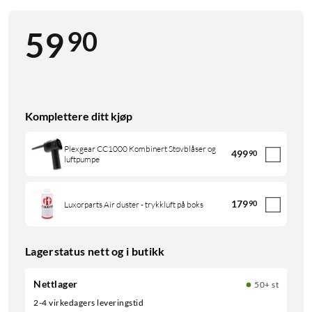
90
59
Komplettere ditt kjøp
Plexgear CC1000 Kombinert Støvblåser og
499
90
luftpumpe
179
90
Luxorparts Air duster - trykkluft på boks
Lagerstatus nett og i butikk
Nettlager
50+ st
2-4 virkedagers leveringstid