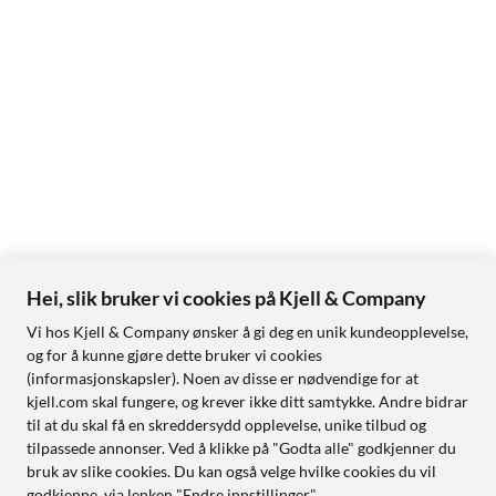
Hei, slik bruker vi cookies på Kjell & Company
Vi hos Kjell & Company ønsker å gi deg en unik kundeopplevelse,
og for å kunne gjøre dette bruker vi cookies
(informasjonskapsler). Noen av disse er nødvendige for at
kjell.com skal fungere, og krever ikke ditt samtykke. Andre bidrar
til at du skal få en skreddersydd opplevelse, unike tilbud og
tilpassede annonser. Ved å klikke på "Godta alle" godkjenner du
bruk av slike cookies. Du kan også velge hvilke cookies du vil
godkjenne, via lenken "Endre innstillinger".