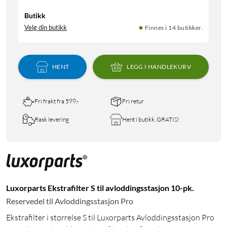
Butikk
Velg din butikk
Finnes i 14 butikker.
HENT
LEGG I HANDLEKURV
Fri frakt fra 599,-
Fri retur
Rask levering
Hent i butikk, GRATIS!
Luxorparts Ekstrafilter S til avloddingsstasjon 10-pk.
Reservedel til Avloddingsstasjon Pro
Ekstrafilter i størrelse S til Luxorparts Avloddingsstasjon Pro