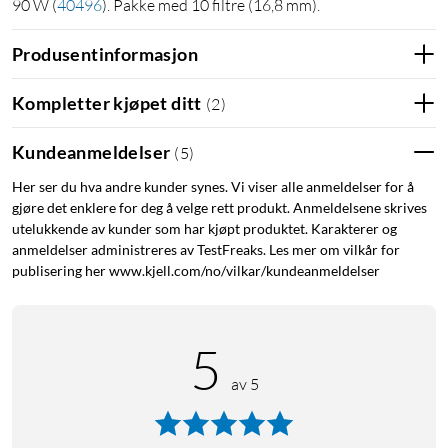
90 W
(
40496
)
. Pakke med 10 filtre (16,8 mm).
Produsentinformasjon
Kompletter kjøpet ditt
(
2
)
Kundeanmeldelser
(
5
)
Her ser du hva andre kunder synes. Vi viser alle anmeldelser for å
gjøre det enklere for deg å velge rett produkt. Anmeldelsene skrives
utelukkende av kunder som har kjøpt produktet. Karakterer og
anmeldelser administreres av TestFreaks. Les mer om vilkår for
publisering her www.kjell.com/no/vilkar/kundeanmeldelser
5
av 5