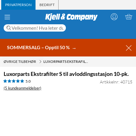
PRIVATPERSON
BEDRIFT
SOMMERSALG – Opptil 50 %
→
ØVRIGE TILBEHØR
LUXORPARTS EKSTRAFILTER S TIL AVLODDINGSSTASJON 10-PK.
Luxorparts Ekstrafilter S til avloddingsstasjon 10-pk.
5.0
Artikkelnr: 40715
(5 kundeanmeldelser)