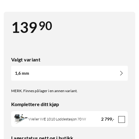
90
139
Valgt variant
1,6 mm
MERK. Finnes på lager i en annen variant.
Komplettere ditt kjøp
2 799
,
-
Weller WE 1010 Loddestasjon 70 W
Lagerstatus nett og i butikk