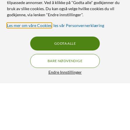
tilpassede annonser. Ved å klikke på "Godta alle" godkjenner du
bruk av slike cookies. Du kan også velge hvilke cookies du vil
godkjenne, via lenken "Endre innstillinger".
Les mer om våre Cookies
,
les vår Personvernerklæring
GODTA ALLE
BARE NØDVENDIGE
Endre Innstillinger
Weller Skrujernformet loddespiss til Weller WEP 70 1,6
mm
139,90
4.5/5
OVERVÅK