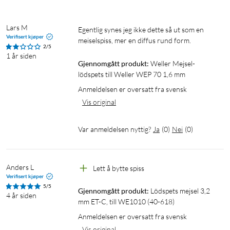
Lars M
Egentlig synes jeg ikke dette så ut som en 
Verifisert kjøper
meiselspiss, mer en diffus rund form.
2/5
1 år siden
Gjennomgått produkt:
Weller Mejsel-
lödspets till Weller WEP 70 1,6 mm
Anmeldelsen er oversatt fra svensk
Vis original
Var anmeldelsen nyttig?
Ja
(
0
)
Nei
(
0
)
Anders L
Lett å bytte spiss
Verifisert kjøper
5/5
Gjennomgått produkt:
Lödspets mejsel 3,2 
4 år siden
mm ET-C, till WE1010 (40-618)
Anmeldelsen er oversatt fra svensk
Vis original