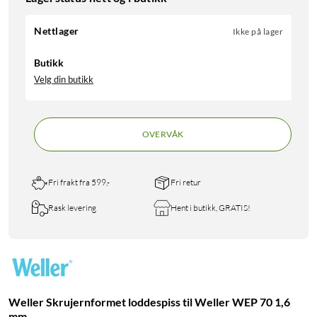
Nettlager
Ikke på lager
Butikk
Velg din butikk
OVERVÅK
Fri frakt fra 599,-
Fri retur
Rask levering
Hent i butikk, GRATIS!
Weller Skrujernformet loddespiss til Weller WEP 70 1,6
mm