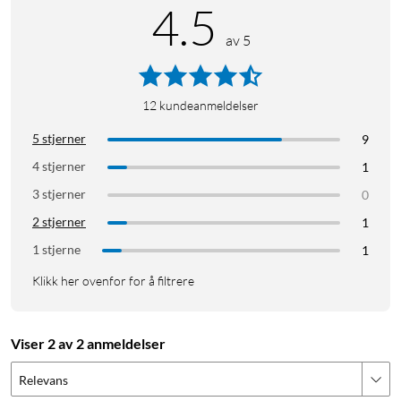
4.5
av 5
12
kundeanmeldelser
5 stjerner
9
4 stjerner
1
3 stjerner
0
2 stjerner
1
1 stjerne
1
Klikk her ovenfor for å filtrere
Viser 2 av 2 anmeldelser
Relevans