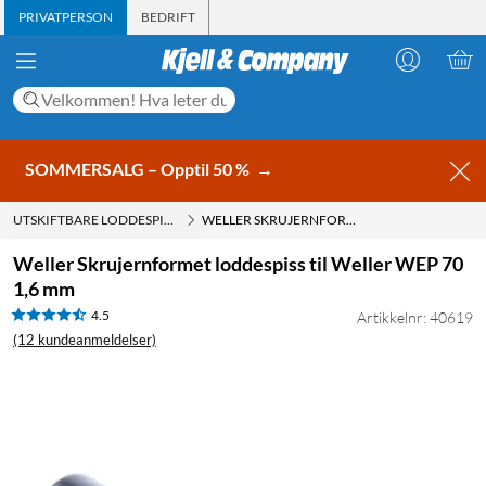
PRIVATPERSON
BEDRIFT
SOMMERSALG – Opptil 50 %
→
UTSKIFTBARE LODDESPISSER
WELLER SKRUJERNFORMET LODDESPISS TIL WELLER WEP 70 1,6 MM
Weller Skrujernformet loddespiss til Weller WEP 70
1,6 mm
4.5
Artikkelnr: 40619
(12 kundeanmeldelser)