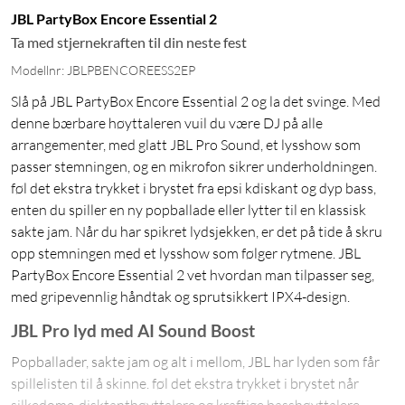
JBL PartyBox Encore Essential 2
Ta med stjernekraften til din neste fest
Modellnr: JBLPBENCOREESS2EP
Slå på JBL PartyBox Encore Essential 2 og la det svinge. Med
denne bærbare høyttaleren vuil du være DJ på alle
arrangementer, med glatt JBL Pro Sound, et lysshow som
passer stemningen, og en mikrofon sikrer underholdningen.
føl det ekstra trykket i brystet fra epsi kdiskant og dyp bass,
enten du spiller en ny popballade eller lytter til en klassisk
sakte jam. Når du har spikret lydsjekken, er det på tide å skru
opp stemningen med et lysshow som følger rytmene. JBL
PartyBox Encore Essential 2 vet hvordan man tilpasser seg,
med gripevennlig håndtak og sprutsikkert IPX4-design.
JBL Pro lyd med AI Sound Boost
Popballader, sakte jam og alt i mellom, JBL har lyden som får
spillelisten til å skinne. føl det ekstra trykket i brystet når