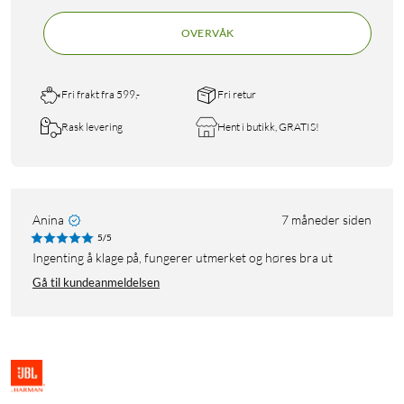
OVERVÅK
Fri frakt fra 599,-
Fri retur
Rask levering
Hent i butikk, GRATIS!
Anina
7 måneder siden
5/5
Ingenting å klage på, fungerer utmerket og høres bra ut
Gå til kundeanmeldelsen