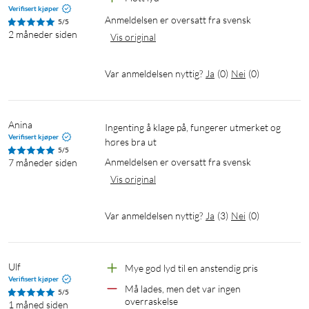
1x JBL PartyBox Encore Essential 2 høyttaler
Verifisert kjøper
1x hurtigguide
Anmeldelsen er oversatt fra svensk
5/5
1x sikkerhetsinstruksjoner
2 måneder siden
Vis original
1x garantikort
1x strømkabel, 2 m
Var anmeldelsen nyttig?
Ja
(
0
)
Nei
(
0
)
Anina 
Ingenting å klage på, fungerer utmerket og 
Verifisert kjøper
høres bra ut
5/5
Anmeldelsen er oversatt fra svensk
7 måneder siden
Vis original
Var anmeldelsen nyttig?
Ja
(
3
)
Nei
(
0
)
Ulf
Mye god lyd til en anstendig pris
Verifisert kjøper
Må lades, men det var ingen 
5/5
overraskelse
1 måned siden