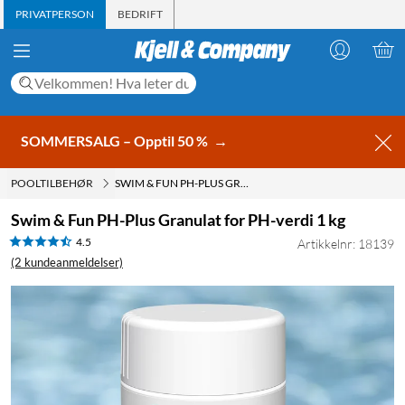
PRIVATPERSON
BEDRIFT
SOMMERSALG – Opptil 50 %
→
POOLTILBEHØR
SWIM & FUN PH-PLUS GRANULAT FOR PH-VERDI 1 KG
Swim & Fun PH-Plus Granulat for PH-verdi 1 kg
4.5
Artikkelnr: 18139
(2 kundeanmeldelser)