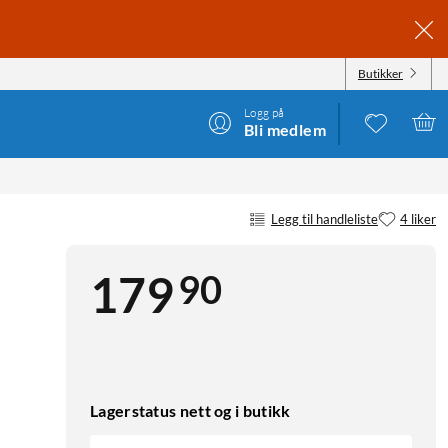
Butikker
Logg på
Bli medlem
Legg til handleliste
4 liker
90
179
Lagerstatus nett og i butikk