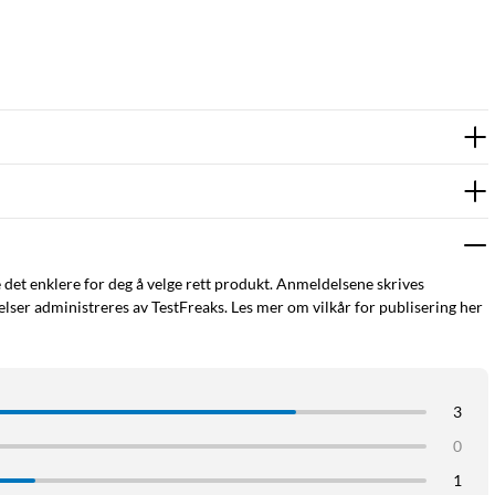
e det enklere for deg å velge rett produkt. Anmeldelsene skrives
ser administreres av TestFreaks. Les mer om vilkår for publisering her
3
0
1