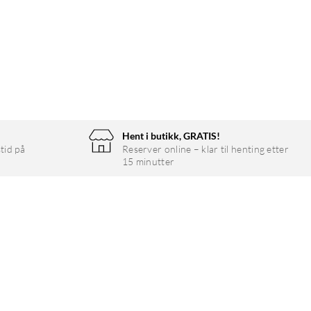
Hent i butikk, GRATIS!
tid på
Reserver online – klar til henting etter
15 minutter