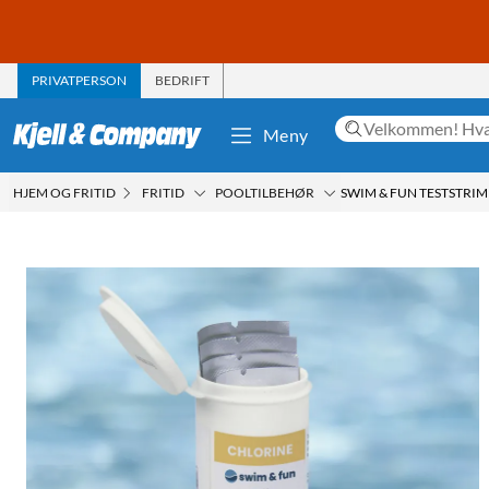
PRIVATPERSON
BEDRIFT
Meny
HJEM OG FRITID
FRITID
POOLTILBEHØR
SWIM & FUN TESTSTRIM