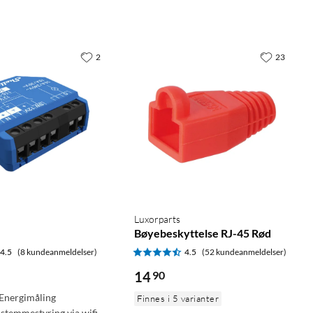
2
23
Luxorparts
Bøyebeskyttelse RJ-45 Rød
4.5
(8 kundeanmeldelser)
4.5
(52 kundeanmeldelser)
14
90
 Energimåling
Finnes i 5 varianter
 stemmestyring via wifi