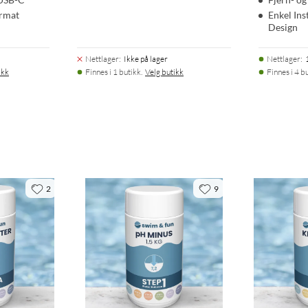
ormat
Enkel Ins
Design
Nettlager
:
Ikke på lager
Nettlager
:
ikk
Finnes i 1 butikk.
Velg butikk
Finnes i 4 b
2
9