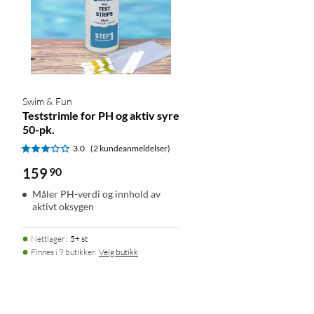
Swim & Fun
Teststrimle for PH og aktiv syre
50-pk.
3.0
(2 kundeanmeldelser)
159
90
Måler PH-verdi og innhold av
aktivt oksygen
Nettlager
:
5+ st
Finnes i 9 butikker.
Velg butikk