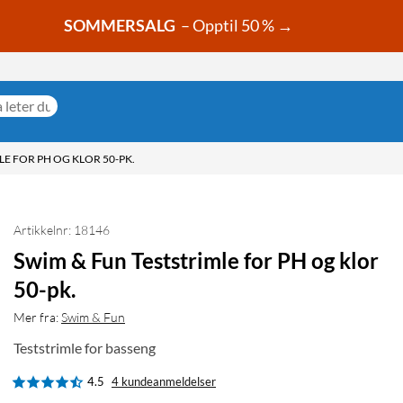
SOMMERSALG
– Opptil 50 % →
LE FOR PH OG KLOR 50-PK.
Artikkelnr: 18146
Swim & Fun Teststrimle for PH og klor
50-pk.
Mer fra:
Swim & Fun
Teststrimle for basseng
4.5
4 kundeanmeldelser