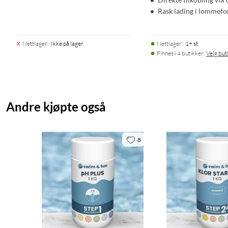
Rask lading i lommef
Nettlager
:
Ikke på lager
Nettlager
:
1+ st
Finnes i 4 butikker.
Velg but
Andre kjøpte også
8