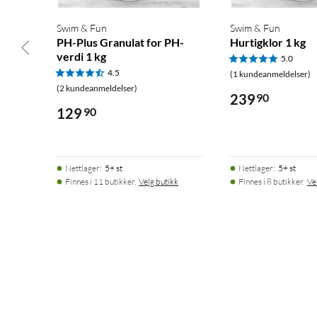
Swim & Fun
Swim & Fun
PH-Plus Granulat for PH-
Hurtigklor 1 kg
verdi 1 kg
5.0
4.5
(1 kundeanmeldelser)
(2 kundeanmeldelser)
239
90
129
90
Nettlager
:
5+ st
Nettlager
:
5+ st
Finnes i 11 butikker.
Velg butikk
Finnes i 8 butikker.
Ve