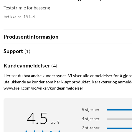
Teststrimle for basseng
Artikkelnr: 18146
Produsentinformasjon
Support
(
1
)
Kundeanmeldelser
(
4
)
Her ser du hva andre kunder synes. Vi viser alle anmeldelser for å gjør
utelukkende av kunder som har kjøpt produktet. Karakterer og anmeldel
www.kjell.com/no/vilkar/kundeanmeldelser
5 stjerner
4.5
4 stjerner
av 5
3 stjerner