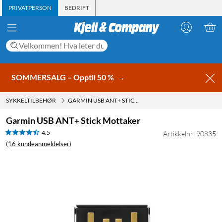
PRIVATPERSON
BEDRIFT
SOMMERSALG – Opptil 50 %
→
SYKKELTILBEHØR
GARMIN USB ANT+ STICK MOTTAKER
Garmin USB ANT+ Stick Mottaker
4.5
Artikkelnr: 90835
(16 kundeanmeldelser)