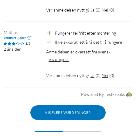
Var anmeldelsen nyttig?
Ja
(
0
)
Nei
(
0
)
Mattias
Fungerer feilfritt etter montering
Verifisert kjøper
Ikke akkurat lett å få det til å fungere
3/5
2 år siden
Anmeldelsen er oversatt fra svensk
Vis original
Var anmeldelsen nyttig?
Ja
(
0
)
Nei
(
0
)
Powered By TestFreaks
VIS FLERE VURDERINGER