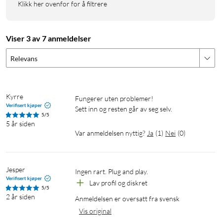
Klikk her ovenfor for å filtrere
Viser 3 av 7 anmeldelser
Relevans
Kyrre
Fungerer uten problemer! 

Verifisert kjøper
5/5
5 år siden
Var anmeldelsen nyttig?
Ja
(
1
)
Nei
(
0
)
Jesper
Ingen rart. Plug and play.
Verifisert kjøper
Lav profil og diskret
5/5
2 år siden
Anmeldelsen er oversatt fra svensk
Vis original