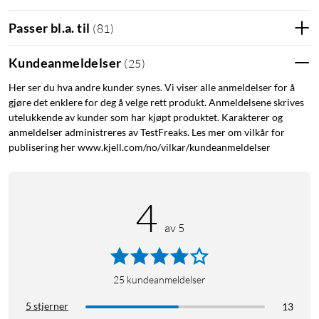
Chipolo varsler deg hvis kontakten mellom mobilen og
Passer bl.a. til
(
81
)
Chipolo Card brytes. Du får et varsel hvis du har latt en
gjenstand ligge igjen, noe som betyr at du aldri mer trenger å
Kundeanmeldelser
(
25
)
glemme ting.
Her ser du hva andre kunder synes. Vi viser alle anmeldelser for å
gjøre det enklere for deg å velge rett produkt. Anmeldelsene skrives
Få hjelp til å finne tingene dine
utelukkende av kunder som har kjøpt produktet. Karakterer og
Med Community Search blir letingen enklere. Hvis du har
anmeldelser administreres av TestFreaks. Les mer om vilkår for
mistet en gjenstand, kan du merke den som mistet i Chipolo-
publisering her www.kjell.com/no/vilkar/kundeanmeldelser
appen. Når en annen Chipolo-bruker passerer gjenstanden
din, sendes et anonymt varsel til Chipolo, som varsler deg med
en oppdatert posisjon.
4
av 5
Perfekt for hele familien
Chipolo Card fungerer også utmerket til å dele med familien.
Enten familiemedlemmene bruker iPhone eller en Android-
25
kundeanmeldelser
enhet, kan Chipolo-appen dele informasjonen, slik at alle har
5 stjerner
13
tilgang til gjenstandens posisjon. Perfekt når noen har glemt