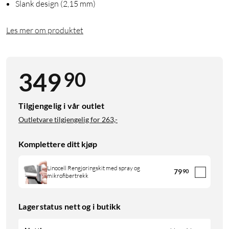
Slank design (2,15 mm)
Les mer om produktet
90
349
Tilgjengelig i vår outlet
Outletvare tilgjengelig for
263,-
Komplettere ditt kjøp
Linocell Rengjøringskit med spray og
79
90
mikrofibertrekk
Lagerstatus nett og i butikk