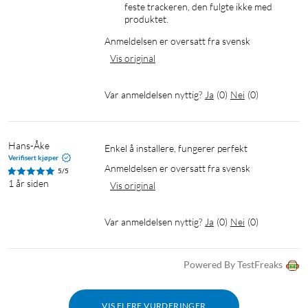
feste trackeren, den fulgte ikke med 
produktet.
Anmeldelsen er oversatt fra svensk
Vis original
Var anmeldelsen nyttig?
Ja
(
0
)
Nei
(
0
)
Hans-Åke
Enkel å installere, fungerer perfekt
Verifisert kjøper
Anmeldelsen er oversatt fra svensk
5/5
1 år siden
Vis original
Var anmeldelsen nyttig?
Ja
(
0
)
Nei
(
0
)
Powered By TestFreaks
VIS FLERE VURDERINGER