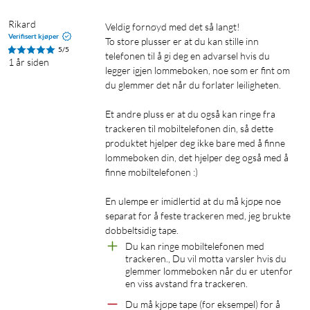
Batteritid: opptil 1 år (kan ikke skiftes ut)
IP-klasse: IPX5
Rikard
Veldig fornøyd med det så langt!

Kompatibilitet: iOS 12.4 og nyere og Android 7 og nyere
Verifisert kjøper
To store plusser er at du kan stille inn 
5/5
Kompatibel med Google Home, Amazon Alexa og Siri
telefonen til å gi deg en advarsel hvis du 
1 år siden
legger igjen lommeboken, noe som er fint om 
du glemmer det når du forlater leiligheten.

Et andre pluss er at du også kan ringe fra 
trackeren til mobiltelefonen din, så dette 
produktet hjelper deg ikke bare med å finne 
lommeboken din, det hjelper deg også med å 
finne mobiltelefonen :)

En ulempe er imidlertid at du må kjøpe noe 
separat for å feste trackeren med, jeg brukte 
dobbeltsidig tape.
Du kan ringe mobiltelefonen med 
trackeren., Du vil motta varsler hvis du 
glemmer lommeboken når du er utenfor 
en viss avstand fra trackeren.
Du må kjøpe tape (for eksempel) for å 