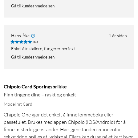
Gå til kundeanmeldelsen
Hans-Åke
1 år siden
5/5
Enkel å installere, fungerer perfekt
Gå til kundeanmeldelsen
Chipolo Card Sporingsbrikke
Finn tingene dine – raskt og enkelt
Modellnr: Card
Chipolo One gjør det enkelt å finne lommeboka eller
passetuiet. Brukes med appen Chipolo (iOS/Android) for å
finne mistede gjenstander. Hvis gjenstanden er innenfor
rekkevidde, spilles et lydsignal. Ellers kan du se på et kart hvor