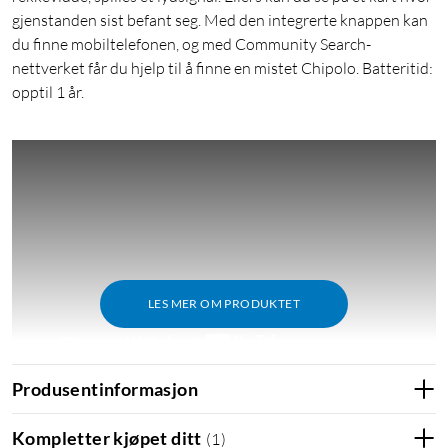
gjenstanden sist befant seg. Med den integrerte knappen kan
du finne mobiltelefonen, og med Community Search-
nettverket får du hjelp til å finne en mistet Chipolo. Batteritid:
opptil 1 år.
LES MER OM PRODUKTET
Produsentinformasjon
Kompletter kjøpet ditt
(
1
)
Smarte påminnelser