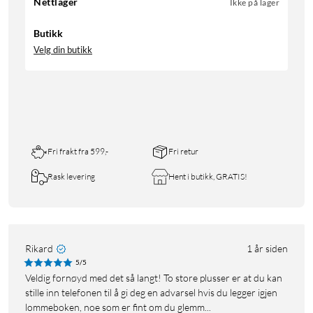
Nettlager
Ikke på lager
Butikk
Velg din butikk
Fri frakt fra 599,-
Fri retur
Rask levering
Hent i butikk, GRATIS!
Rikard
1 år siden
5/5
Veldig fornøyd med det så langt! To store plusser er at du kan
stille inn telefonen til å gi deg en advarsel hvis du legger igjen
lommeboken, noe som er fint om du glemm...