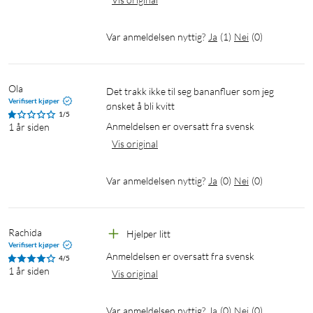
Var anmeldelsen nyttig?
Ja
(
1
)
Nei
(
0
)
Ola
Det trakk ikke til seg bananfluer som jeg 
Verifisert kjøper
ønsket å bli kvitt 
1/5
Anmeldelsen er oversatt fra svensk
1 år siden
Vis original
Var anmeldelsen nyttig?
Ja
(
0
)
Nei
(
0
)
Rachida
Hjelper litt
Verifisert kjøper
Anmeldelsen er oversatt fra svensk
4/5
1 år siden
Vis original
Var anmeldelsen nyttig?
Ja
(
0
)
Nei
(
0
)