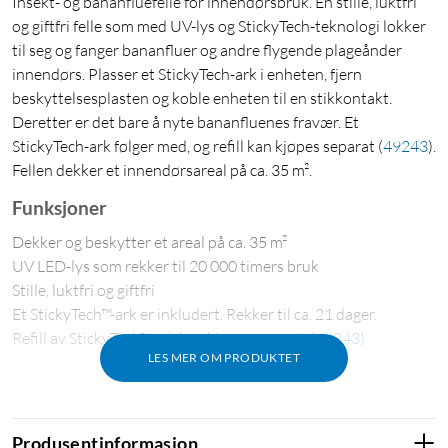
Insekt- og bananfluefelle for innendørsbruk. En stille, luktfri
og giftfri felle som med UV-lys og StickyTech-teknologi lokker
til seg og fanger bananfluer og andre flygende plageånder
innendørs. Plasser et StickyTech-ark i enheten, fjern
beskyttelsesplasten og koble enheten til en stikkontakt.
Deretter er det bare å nyte bananfluenes fravær. Et
StickyTech-ark følger med, og refill kan kjøpes separat
(
49243
)
.
Fellen dekker et innendørsareal på ca. 35 m².
Funksjoner
Dekker og beskytter et areal på ca. 35 m²
UV LED-lys som rekker til 20 000 timers bruk
Stille, luktfri og giftfri
Et StickyTech™-ark er inkludert. Rekker til ca. 21 dager.
Refill av StickyTech™-ark kan kjøpes separat
(
49243
)
LES MER OM PRODUKTET
Produsentinformasjon