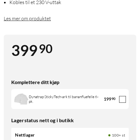
Kobles til et 230 V-uttak
Les mer om produktet
90
399
Komplettere ditt kjøp
Dynatrap StickyTech-ark til bananfluefelle 6-
199
90
pk.
Lagerstatus nett og i butikk
Nettlager
100+ st