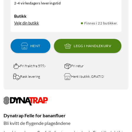
2-4 virkedagers leveringstid
Butikk
Velg din butikk
Finnes i 22 butikker.
HENT
LEGG I HANDLEKURV
Fri frakt fra 599,-
Fri retur
Rask levering
Hent i butikk, GRATIS!
Dynatrap Felle for bananfluer
Bli kvitt de flygende plageåndene