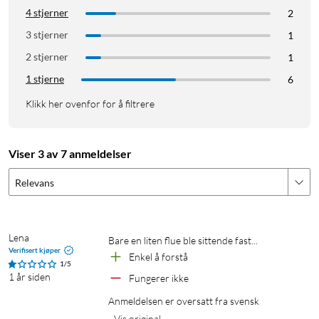
4 stjerner
2
3 stjerner
1
2 stjerner
1
1 stjerne
6
Klikk her ovenfor for å filtrere
Viser 3 av 7 anmeldelser
Relevans
Lena
Bare en liten flue ble sittende fast...
Verifisert kjøper
Enkel å forstå
1/5
1 år siden
Fungerer ikke
Anmeldelsen er oversatt fra svensk
Vis original