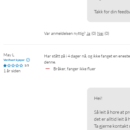
Takk for din feedb
Var anmeldelsen nyttig?
Ja
(
0
)
Nei
(
0
)
May L
Har stått på i 4 dager nå, og ikke fanget en eneste flue. Bor på landet så det er fluer nok og fange. Ønsker og reklamere på 
Verifisert kjøper
denne. 
1/5
Bråker, fanger ikke fluer
1 år siden
Hei!

Så leit å høre at p
det er alltid leit å
Ta gjerne kontakt 