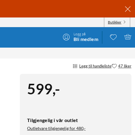
Butikker
Logg på
Bli medlem
Legg til handleliste
47 liker
599
,
-
Tilgjengelig i vår outlet
Outletvare tilgjengelig for
480,-