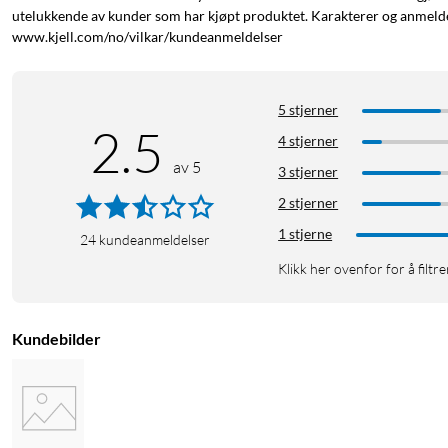
utelukkende av kunder som har kjøpt produktet. Karakterer og anmeldel
www.kjell.com/no/vilkar/kundeanmeldelser
5 stjerner
2.5
4 stjerner
av 5
3 stjerner
2 stjerner
1 stjerne
24
kundeanmeldelser
Klikk her ovenfor for å filtre
Kundebilder