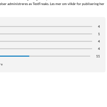
ser administreres av TestFreaks. Les mer om vilkår for publisering her
4
1
4
4
11
re