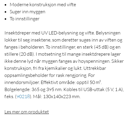
Moderne konstruksjon med vifte
Suger inn myggen
To innstillinger
Insektdreper med UV LED-belysning og vifte. Belysningen
lokker til seg insektene, som deretter suges inn av viften og
fanges i beholderen. To innstillinger, en sterk (45 dB) og en
stillere (20 dB). I motsetning til mange insektdrepere lager
ikke denne lyd når myggen fanges av høyspenningen. Sikker
konstruksjon, fri fra kjemikalier og lukt. Uttrekkbar
oppsamlingsbeholder for rask rengjøring. For
innendørsmiljøer. Effektivt område: opptil 50 m².
Bølgelengde: 365 og 395 nm. Kobles til USB-uttak (5 V, 1 A),
f.eks.
(
90218
)
. Mål: 130x140x223 mm.
Les mer om produktet