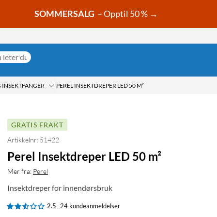
SOMMERSALG
– Opptil 50 % →
G INSEKTFANGER
PEREL INSEKTDREPER LED 50 M²
GRATIS FRAKT
Artikkelnr: 51422
Perel Insektdreper LED 50 m²
Mer fra:
Perel
Insektdreper for innendørsbruk
2.5
24 kundeanmeldelser