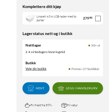
Komplettere ditt kjøp
Linocell 4,8 A USB-lader med to
279
90
porter
Lagerstatus nett og i butikk
Nettlager
50+ st
2-4 virkedagers leveringstid
Butikk
Velg din butikk
Finnes i 27 butikker.
HENT
LEGG I HANDLEKURV
Fri frakt fra 599,-
Fri retur