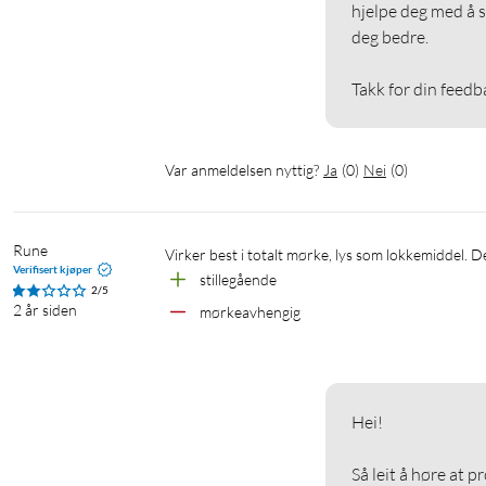
hjelpe deg med å s
deg bedre.

Takk for din feedb
Var anmeldelsen nyttig?
Ja
(
0
)
Nei
(
0
)
Rune
Virker best i totalt mørke, lys som lokkemiddel. 
Verifisert kjøper
stillegående
2/5
2 år siden
mørkeavhengig
Hei!

Så leit å høre at p