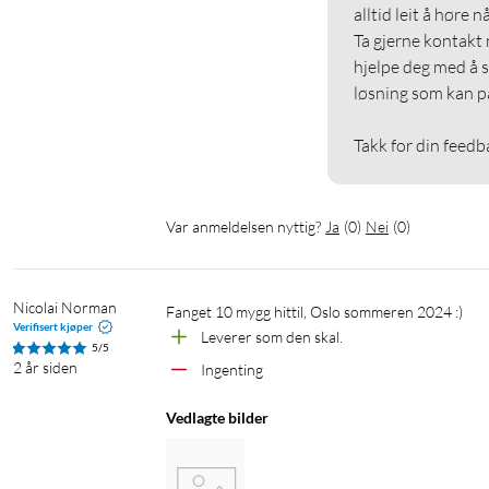
alltid leit å høre når
Ta gjerne kontakt 
hjelpe deg med å s
løsning som kan pas
Takk for din feedb
Var anmeldelsen nyttig?
Ja
(
0
)
Nei
(
0
)
Nicolai Norman
Fanget 10 mygg hittil, Oslo sommeren 2024 :)
Verifisert kjøper
Leverer som den skal.
5/5
2 år siden
Ingenting
Vedlagte bilder