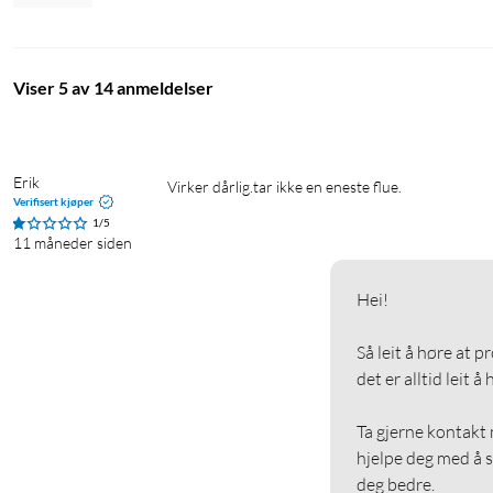
Viser 5 av 14 anmeldelser
Erik
Virker dårlig.tar ikke en eneste flue.
Verifisert kjøper
1/5
11 måneder siden
Hei!

Så leit å høre at p
det er alltid leit å
Ta gjerne kontakt 
hjelpe deg med å s
deg bedre.
