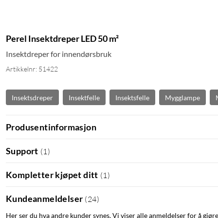
Perel Insektdreper LED 50 m²
Insektdreper for innendørsbruk
Artikkelnr: 51422
Insektsdreper
Insektfelle
Insektsfelle
Mygglampe
Produsentinformasjon
Support
(
1
)
Kompletter kjøpet ditt
(
1
)
Kundeanmeldelser
(
24
)
Her ser du hva andre kunder synes. Vi viser alle anmeldelser for å gjør