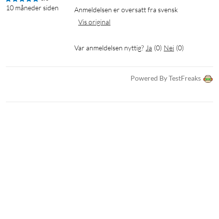
10 måneder siden
Anmeldelsen er oversatt fra svensk
Vis original
Var anmeldelsen nyttig?
Ja
(
0
)
Nei
(
0
)
Powered By TestFreaks