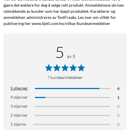
gjøre det enklere for deg å velge rett produkt. Anmeldelsene skrives
utelukkende av kunder som har kjøpt produktet. Karakterer og
anmeldelser administreres av TestFreaks. Les mer om vilkår for
publisering her www.kjell.com/no/vilkar/kundeanmeldelser
5
av 5
7
kundeanmeldelser
5 stjerner
6
4 stjerner
1
3 stjerner
0
2 stjerner
0
1 stjerne
0