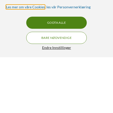
Les mer om våre Cookies
,
les vår Personvernerklæring
GODTA ALLE
BARE NØDVENDIGE
Endre Innstillinger
Mr Mosquito Myggbeskyttelse Refill 30-pk.
149,90
5/5
HENT
LEGG I HANDLEKURV