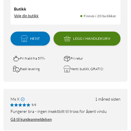
Butikk
Velg din butikk
Finnes i 20 butikker.
HENT
LEGG I HANDLEKURV
Fri frakt fra 599,-
Fri retur
Rask levering
Hent i butikk, GRATIS!
Ms X
1 måned siden
5/5
Fungerer bra - ingen insektbitt til tross for åpent vindu
Gå til kundeanmeldelsen