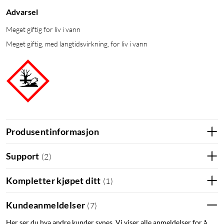
Advarsel
Meget giftig for liv i vann
Meget giftig, med langtidsvirkning, for liv i vann
Produsentinformasjon
Support
(
2
)
Kompletter kjøpet ditt
(
1
)
Kundeanmeldelser
(
7
)
Her ser du hva andre kunder synes. Vi viser alle anmeldelser for å