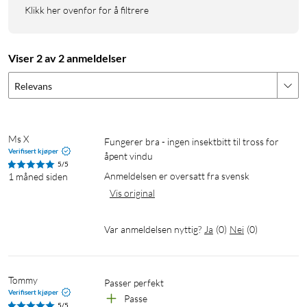
Klikk her ovenfor for å filtrere
Viser 2 av 2 anmeldelser
Relevans
Ms X
Fungerer bra - ingen insektbitt til tross for 
Verifisert kjøper
åpent vindu
5/5
Anmeldelsen er oversatt fra svensk
1 måned siden
Vis original
Var anmeldelsen nyttig?
Ja
(
0
)
Nei
(
0
)
Tommy
Passer perfekt
Verifisert kjøper
Passe
5/5