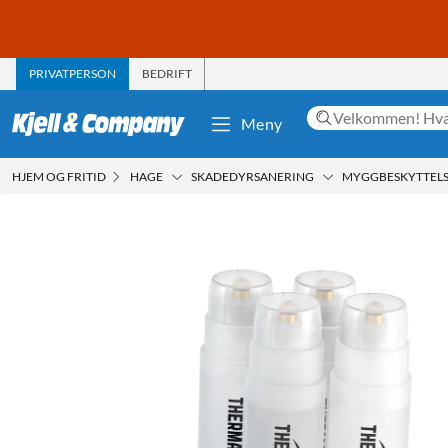
PRIVATPERSON
BEDRIFT
Meny
HJEM OG FRITID
HAGE
SKADEDYRSANERING
MYGGBESKYTTEL