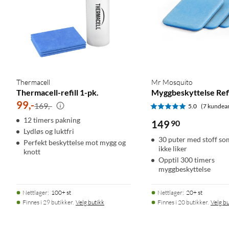
Thermacell
Mr Mosquito
Thermacell-refill 1-pk.
Myggbeskyttelse Refi
99
,
-
169,-
5.0
(7 kundea
12 timers pakning
149
90
Lydløs og luktfri
30 puter med stoff s
Perfekt beskyttelse mot mygg og
ikke liker
knott
Opptil 300 timers
myggbeskyttelse
Nettlager
:
100+ st
Nettlager
:
20+ st
Finnes i 29 butikker.
Velg butikk
Finnes i 20 butikker.
Velg bu