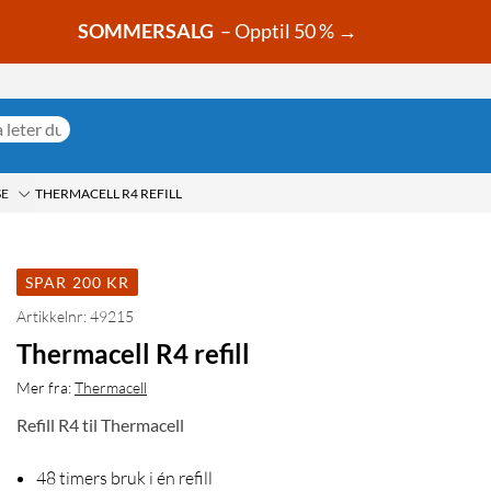
SOMMERSALG
– Opptil 50 % →
SE
THERMACELL R4 REFILL
SPAR 200 KR
Artikkelnr: 49215
Thermacell R4 refill
Mer fra:
Thermacell
Refill R4 til Thermacell
48 timers bruk i én refill