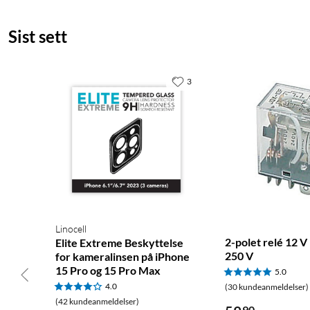
Sist sett
3
Linocell
2-polet relé 12 V
Elite Extreme Beskyttelse
250 V
for kameralinsen på iPhone
15 Pro og 15 Pro Max
5.0
4.0
(30 kundeanmeldelser)
(42 kundeanmeldelser)
90