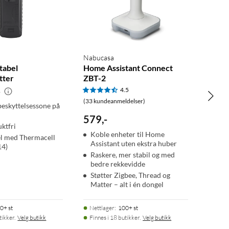
Nabucasa
tabel
Home Assistant Connect
tter
ZBT-2
4.5
-
(33 kundeanmeldelser)
beskyttelsessone på
579
,
-
uktfri
Koble enheter til Home
l med Thermacell
Assistant uten ekstra huber
14)
Raskere, mer stabil og med
bedre rekkevidde
Støtter Zigbee, Thread og
Matter – alt i én dongel
0+ st
Nettlager
:
100+ st
tikker.
Velg butikk
Finnes i 18 butikker.
Velg butikk