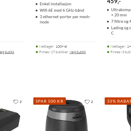
459
,
-
Enkel installasjon
Ultrakompa
Wifi 6E med 6 GHz-bånd
× 20 mm
3 ethernet-porter per mesh-
7 filtre og
node
Lading og 
C
Nettlager
:
100+ st
Nettlager
:
1+
elg butikk
Finnes i 29 butikker.
Velg butikk
Finnes i 3 but
SPAR 500 KR
33% RABA
2
2