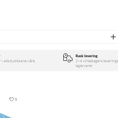
r
Rask levering
r i alle butikkene våre.
2–4 virkedagers leverings
lagervarer
1