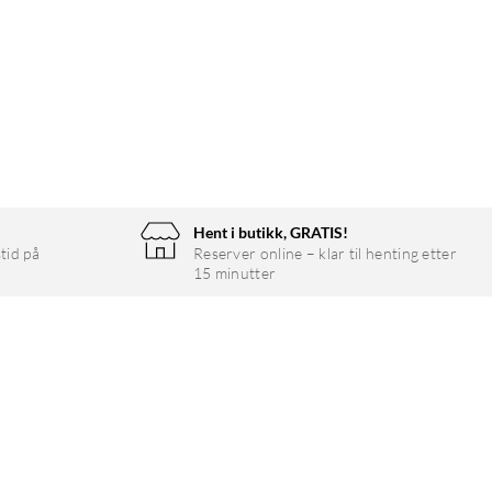
Hent i butikk, GRATIS!
tid på
Reserver online – klar til henting etter
15 minutter