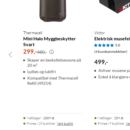
Thermacell
Victor
Mini Halo Myggbeskytter
Elektrisk musefe
Svart
5.0
299
,
-
480,-
(4 kundeanmeldelser)
Skaper en beskyttelsessone på
499
,
-
20 m²
Avliver musene p
Lydløs og luktfri
Enkel å klargjør
Kompatibel med Thermacell
Refill (49214)
Nettlager
:
100+ st
Nettlager
:
20+ st
Finnes i 28 butikker.
Velg butikk
Finnes i 9 butikker.
Ve