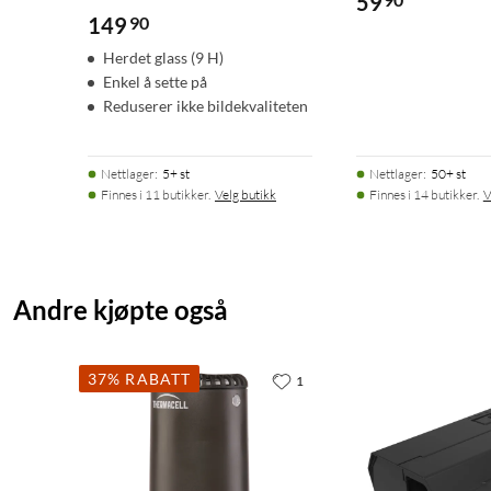
59
149
90
Herdet glass (9 H)
Enkel å sette på
Reduserer ikke bildekvaliteten
Nettlager
:
5+ st
Nettlager
:
50+ st
Finnes i 11 butikker.
Velg butikk
Finnes i 14 butikker.
V
Andre kjøpte også
37% RABATT
1