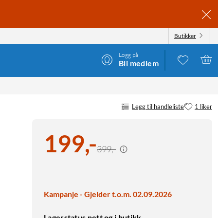
Butikker
Logg på
Bli medlem
Legg til handleliste
1 liker
199
,
-
399,-
Kampanje - Gjelder t.o.m. 02.09.2026
Lagerstatus nett og i butikk