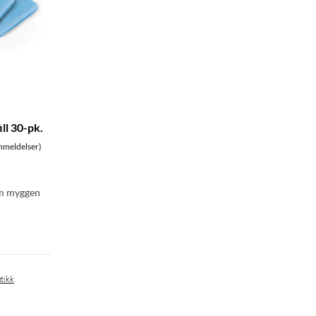
ll 30-pk.
nmeldelser)
om myggen
tikk