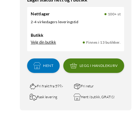
Nettlager
100+ st
2-4 virkedagers leveringstid
Butikk
Velg din butikk
Finnes i 13 butikker.
HENT
LEGG I HANDLEKURV
Fri frakt fra 599,-
Fri retur
Rask levering
Hent i butikk, GRATIS!