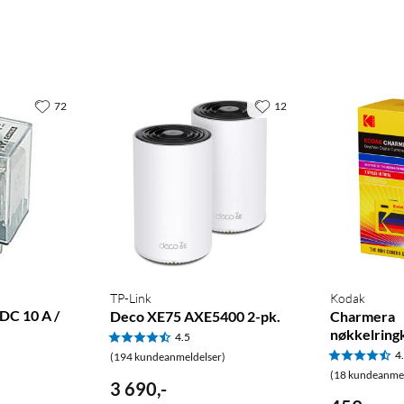
72
12
TP-Link
Kodak
 DC 10 A /
Deco XE75 AXE5400 2-pk.
Charmera
nøkkelring
4.5
4
(194 kundeanmeldelser)
(18 kundeanmel
3 690
,
-