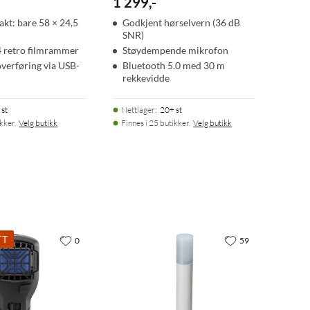
1 299
,
-
kt: bare 58 × 24,5
Godkjent hørselvern (36 dB
SNR)
 4 retro filmrammer
Støydempende mikrofon
overføring via USB-
Bluetooth 5.0 med 30 m
rekkevidde
 st
Nettlager
:
20+ st
ikker.
Velg butikk
Finnes i 25 butikker.
Velg butikk
TT
0
59