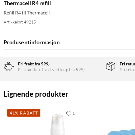
Thermacell R4 refill
Refill R4 til Thermacell
Artikkelnr: 49215
Produsentinformasjon
Fri frakt fra 599,-
Fri retu
Fri standardfrakt ved kjøp fra 599,-
Fri retu
Lignende produkter
41% RABATT
1