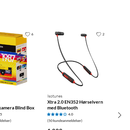
6
2
Isotunes
Xtra 2.0 EN352 Hørselvern
kamera Blind Box
med Bluetooth
.5
4.0
delser)
(50 kundeanmeldelser)