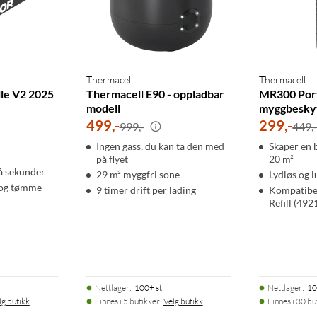
Thermacell
Thermacell
lle V2 2025
Thermacell E90 - oppladbar
MR300 Por
modell
myggbesky
499
,
-
299
,
-
999,-
449,
Ingen gass, du kan ta den med
Skaper en 
på flyet
20 m²
å sekunder
29 m² myggfri sone
Lydløs og l
e og tømme
9 timer drift per lading
Kompatibe
Refill (492
Nettlager
:
100+ st
Nettlager
:
10
lg butikk
Finnes i 5 butikker.
Velg butikk
Finnes i 30 bu